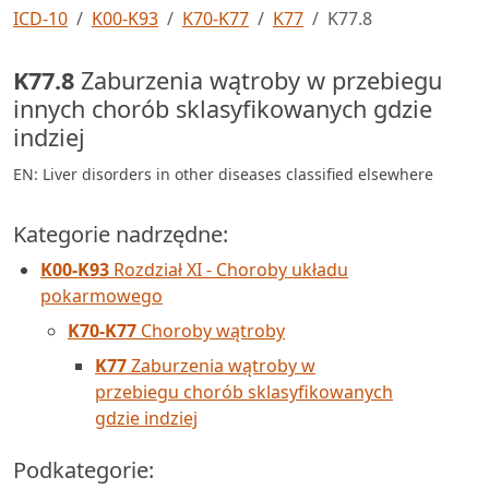
ICD-10
K00-K93
K70-K77
K77
K77.8
K77.8
Zaburzenia wątroby w przebiegu
innych chorób sklasyfikowanych gdzie
indziej
EN: Liver disorders in other diseases classified elsewhere
Kategorie nadrzędne:
K00-K93
Rozdział XI - Choroby układu
pokarmowego
K70-K77
Choroby wątroby
K77
Zaburzenia wątroby w
przebiegu chorób sklasyfikowanych
gdzie indziej
Podkategorie: