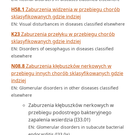
H58.1
Zaburzenia widzenia w przebiegu chorób
sklasyfikowanych gdzie indziej
EN: Visual disturbances in diseases classified elsewhere
K23
Zaburzenia przełyku w przebiegu chorób
sklasyfikowanych gdzie indziej
EN: Disorders of oesophagus in diseases classified
elsewhere
N08.8
Zaburzenia kłębuszków nerkowych w
przebiegu innych chorób sklasyfikowanych gdzie
indziej
EN: Glomerular disorders in other diseases classified
elsewhere
Zaburzenia kłębuszków nerkowych w
przebiegu podostrego bakteryjnego
zapalenia wsierdzia (I33.0†)
EN: Glomerular disorders in subacute bacterial
endocarditis (I33.0+)