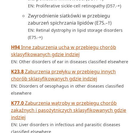
EN: Proliferative sickle-cell retinopathy (D57.-+)
Zwyrodnienie siatkówki w przebiegu
zaburzeń spichrzania lipidów (E75.–†)
EN: Retinal dystrophy in lipid storage disorders
(E75.-+)
H94
Inne zaburzenia ucha w przebiegu chorób
sklasyfikowanych gdzie indziej
EN: Other disorders of ear in diseases classified elsewhere
K23.8
Zaburzenia przełyku w przebiegu innych
chorób sklasyfikowanych gdzie indziej
EN: Disorders of oesophagus in other diseases classified
elsewhere
K77.0
Zaburzenia wątroby w przebiegu chorób
zakaźnych i pasożytniczych sklasyfikowanych gdzie
indziej
EN: Liver disorders in infectious and parasitic diseases
classified elsewhere