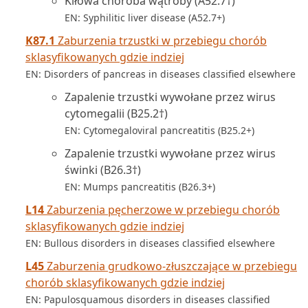
Kiłowa choroba wątroby (A52.7†)
EN: Syphilitic liver disease (A52.7+)
K87.1
Zaburzenia trzustki w przebiegu chorób
sklasyfikowanych gdzie indziej
EN: Disorders of pancreas in diseases classified elsewhere
Zapalenie trzustki wywołane przez wirus
cytomegalii (B25.2†)
EN: Cytomegaloviral pancreatitis (B25.2+)
Zapalenie trzustki wywołane przez wirus
świnki (B26.3†)
EN: Mumps pancreatitis (B26.3+)
L14
Zaburzenia pęcherzowe w przebiegu chorób
sklasyfikowanych gdzie indziej
EN: Bullous disorders in diseases classified elsewhere
L45
Zaburzenia grudkowo-złuszczające w przebiegu
chorób sklasyfikowanych gdzie indziej
EN: Papulosquamous disorders in diseases classified