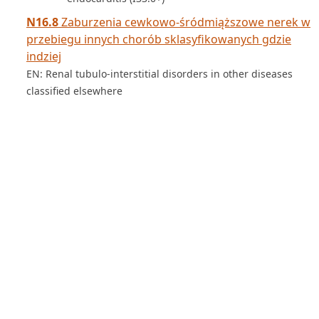
N16.8
Zaburzenia cewkowo-śródmiąższowe nerek w
przebiegu innych chorób sklasyfikowanych gdzie
indziej
EN: Renal tubulo-interstitial disorders in other diseases
classified elsewhere