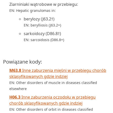
Ziarniniaki wątrobowe w przebiegu:
EN: Hepatic granulomas in:
berylozy (J63.2†)
EN: berylliosis (J63.2+)
sarkoidozy (D86.8†)
EN: sarcoidosis (D86.8+)
Powiązane kody:
M63.8
Inne zaburzenia mięśni w przebiegu chorób
sklasyfikowanych gdzie indziej
EN: Other disorders of muscle in diseases classified
elsewhere
H06.3
Inne zaburzenia oczodołu w przebiegu
chorób sklasyfikowanych gdzie indziej
EN: Other disorders of orbit in diseases classified