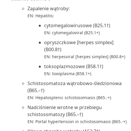
Zapalenie wątroby:
EN: Hepatitis:
cytomegalowirusowe (B25.1†)
EN: cytomegaloviral (B25.1+)
opryszczkowe [herpes simplex]
(B00.8†)
EN: herpesviral [herpes simplex] (B00.8+)
toksoplazmozowe (B58.1†)
EN: toxoplasma (B58.1+)
Schistosomatoza wątrobowo-śledzionowa
(B65.–†)
EN: Hepatosplenic schistosomiasis (B65.-+)
Nadciśnienie wrotne w przebiegu
schistosomatozy (B65.–†)
EN: Portal hypertension in schistosomiasis (B65.-+)