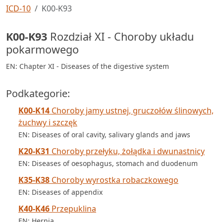
ICD-10
K00-K93
K00-K93
Rozdział XI - Choroby układu
pokarmowego
EN: Chapter XI - Diseases of the digestive system
Podkategorie:
K00-K14
Choroby jamy ustnej, gruczołów ślinowych,
żuchwy i szczęk
EN: Diseases of oral cavity, salivary glands and jaws
K20-K31
Choroby przełyku, żołądka i dwunastnicy
EN: Diseases of oesophagus, stomach and duodenum
K35-K38
Choroby wyrostka robaczkowego
EN: Diseases of appendix
K40-K46
Przepuklina
EN: Hernia