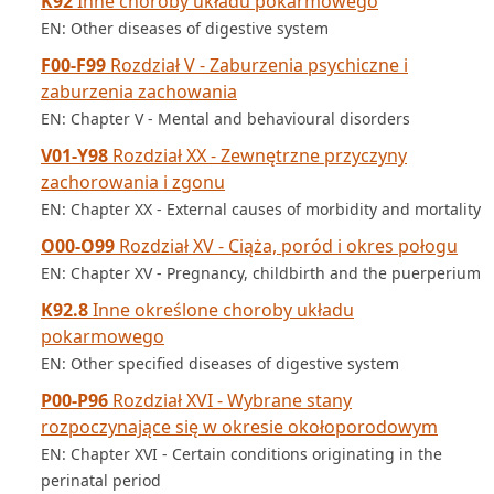
K92
Inne choroby układu pokarmowego
EN: Other diseases of digestive system
F00-F99
Rozdział V - Zaburzenia psychiczne i
zaburzenia zachowania
EN: Chapter V - Mental and behavioural disorders
V01-Y98
Rozdział XX - Zewnętrzne przyczyny
zachorowania i zgonu
EN: Chapter XX - External causes of morbidity and mortality
O00-O99
Rozdział XV - Ciąża, poród i okres połogu
EN: Chapter XV - Pregnancy, childbirth and the puerperium
K92.8
Inne określone choroby układu
pokarmowego
EN: Other specified diseases of digestive system
P00-P96
Rozdział XVI - Wybrane stany
rozpoczynające się w okresie okołoporodowym
EN: Chapter XVI - Certain conditions originating in the
perinatal period