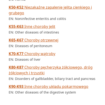
K50-K52
Niezakaźne zapalenie jelita cienkiego i
grubego
EN: Noninfective enteritis and colitis
K55-K63
Inne choroby jelit
EN: Other diseases of intestines
K65-K67
Choroby otrzewnej
EN: Diseases of peritoneum
K70-K77
Choroby wątroby
EN: Diseases of liver
K80-K87
Choroby pęcherzyka żółciowego, dróg
żółciowych i trzustki
EN: Disorders of gallbladder, biliary tract and pancreas
K90-K93
Inne choroby układu pokarmowego
EN: Other diseases of the digestive system