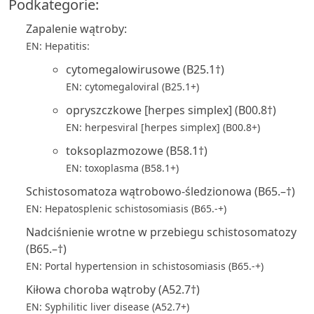
Podkategorie:
Zapalenie wątroby:
EN: Hepatitis:
cytomegalowirusowe (B25.1†)
EN: cytomegaloviral (B25.1+)
opryszczkowe [herpes simplex] (B00.8†)
EN: herpesviral [herpes simplex] (B00.8+)
toksoplazmozowe (B58.1†)
EN: toxoplasma (B58.1+)
Schistosomatoza wątrobowo-śledzionowa (B65.–†)
EN: Hepatosplenic schistosomiasis (B65.-+)
Nadciśnienie wrotne w przebiegu schistosomatozy
(B65.–†)
EN: Portal hypertension in schistosomiasis (B65.-+)
Kiłowa choroba wątroby (A52.7†)
EN: Syphilitic liver disease (A52.7+)