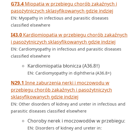
G73.4
Miopatia w przebiegu chorób zakaźnych i
pasożytniczych sklasyfikowanych gdzie indziej
EN: Myopathy in infectious and parasitic diseases
classified elsewhere
I43.0
Kardiomiopatia w przebiegu chorób zakaźnych
i pasożytniczych sklasyfikowanych gdzie indziej
EN: Cardiomyopathy in infectious and parasitic diseases
classified elsewhere
Kardiomiopatia błonicza (A36.8†)
EN: Cardiomyopathy in diphtheria (A36.8+)
N29.1
Inne zaburzenia nerki i moczowodu w
przebiegu chorób zakaźnych i pasożytniczych
sklasyfikowanych gdzie indziej
EN: Other disorders of kidney and ureter in infectious and
parasitic diseases classified elsewhere
Choroby nerek i moczowodów w przebiegu:
EN: Disorders of kidney and ureter in: