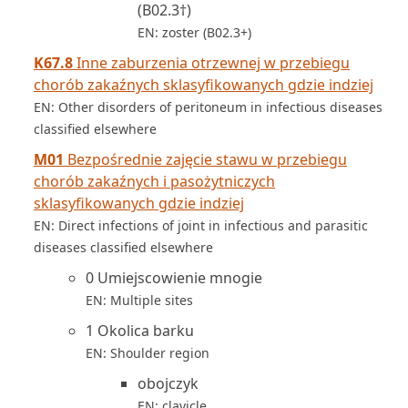
(B02.3†)
EN: zoster (B02.3+)
K67.8
Inne zaburzenia otrzewnej w przebiegu
chorób zakaźnych sklasyfikowanych gdzie indziej
EN: Other disorders of peritoneum in infectious diseases
classified elsewhere
M01
Bezpośrednie zajęcie stawu w przebiegu
chorób zakaźnych i pasożytniczych
sklasyfikowanych gdzie indziej
EN: Direct infections of joint in infectious and parasitic
diseases classified elsewhere
0 Umiejscowienie mnogie
EN: Multiple sites
1 Okolica barku
EN: Shoulder region
obojczyk
EN: clavicle