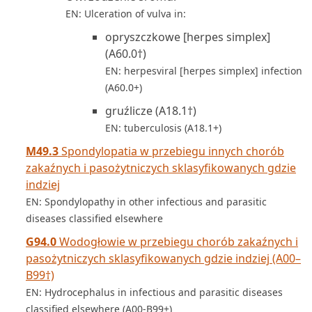
EN: Ulceration of vulva in:
opryszczkowe [herpes simplex]
(A60.0†)
EN: herpesviral [herpes simplex] infection
(A60.0+)
gruźlicze (A18.1†)
EN: tuberculosis (A18.1+)
M49.3
Spondylopatia w przebiegu innych chorób
zakaźnych i pasożytniczych sklasyfikowanych gdzie
indziej
EN: Spondylopathy in other infectious and parasitic
diseases classified elsewhere
G94.0
Wodogłowie w przebiegu chorób zakaźnych i
pasożytniczych sklasyfikowanych gdzie indziej (A00–
B99†)
EN: Hydrocephalus in infectious and parasitic diseases
classified elsewhere (A00-B99+)