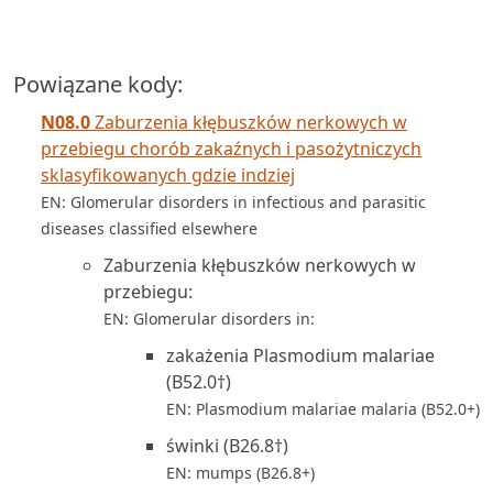
Powiązane kody:
N08.0
Zaburzenia kłębuszków nerkowych w
przebiegu chorób zakaźnych i pasożytniczych
sklasyfikowanych gdzie indziej
EN: Glomerular disorders in infectious and parasitic
diseases classified elsewhere
Zaburzenia kłębuszków nerkowych w
przebiegu:
EN: Glomerular disorders in:
zakażenia Plasmodium malariae
(B52.0†)
EN: Plasmodium malariae malaria (B52.0+)
świnki (B26.8†)
EN: mumps (B26.8+)