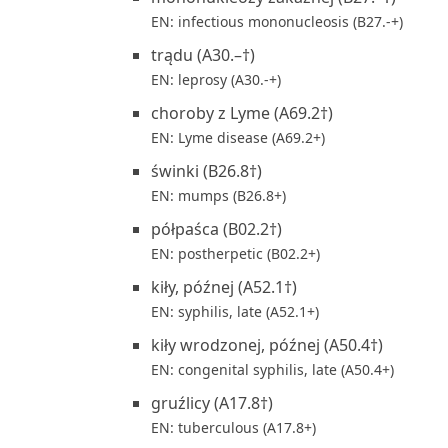
EN: infectious mononucleosis (B27.-+)
trądu (A30.–†)
EN: leprosy (A30.-+)
choroby z Lyme (A69.2†)
EN: Lyme disease (A69.2+)
świnki (B26.8†)
EN: mumps (B26.8+)
półpaśca (B02.2†)
EN: postherpetic (B02.2+)
kiły, późnej (A52.1†)
EN: syphilis, late (A52.1+)
kiły wrodzonej, późnej (A50.4†)
EN: congenital syphilis, late (A50.4+)
gruźlicy (A17.8†)
EN: tuberculous (A17.8+)