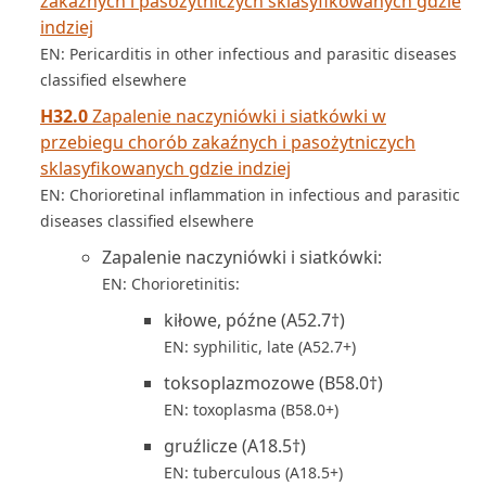
zakaźnych i pasożytniczych sklasyfikowanych gdzie
indziej
EN: Pericarditis in other infectious and parasitic diseases
classified elsewhere
H32.0
Zapalenie naczyniówki i siatkówki w
przebiegu chorób zakaźnych i pasożytniczych
sklasyfikowanych gdzie indziej
EN: Chorioretinal inflammation in infectious and parasitic
diseases classified elsewhere
Zapalenie naczyniówki i siatkówki:
EN: Chorioretinitis:
kiłowe, późne (A52.7†)
EN: syphilitic, late (A52.7+)
toksoplazmozowe (B58.0†)
EN: toxoplasma (B58.0+)
gruźlicze (A18.5†)
EN: tuberculous (A18.5+)