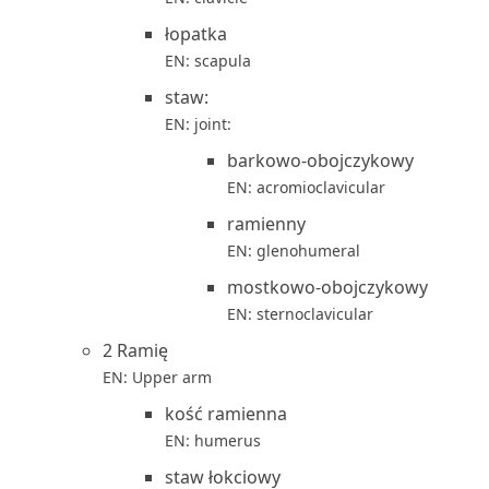
łopatka
EN: scapula
staw:
EN: joint:
barkowo-obojczykowy
EN: acromioclavicular
ramienny
EN: glenohumeral
mostkowo-obojczykowy
EN: sternoclavicular
2 Ramię
EN: Upper arm
kość ramienna
EN: humerus
staw łokciowy