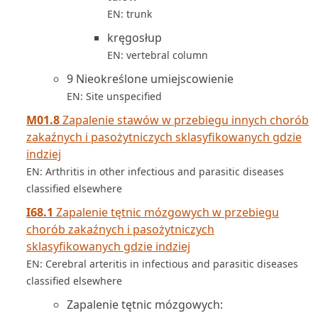
EN: trunk
kręgosłup
EN: vertebral column
9 Nieokreślone umiejscowienie
EN: Site unspecified
M01.8
Zapalenie stawów w przebiegu innych chorób
zakaźnych i pasożytniczych sklasyfikowanych gdzie
indziej
EN: Arthritis in other infectious and parasitic diseases
classified elsewhere
I68.1
Zapalenie tętnic mózgowych w przebiegu
chorób zakaźnych i pasożytniczych
sklasyfikowanych gdzie indziej
EN: Cerebral arteritis in infectious and parasitic diseases
classified elsewhere
Zapalenie tętnic mózgowych: