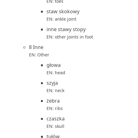
EN: toes
staw skokowy
EN: ankle joint
inne stawy stopy
EN: other joints in foot
8 Inne
EN: Other
głowa
EN: head
szyja
EN: neck
żebra
EN: ribs
czaszka
EN: skull
tułów