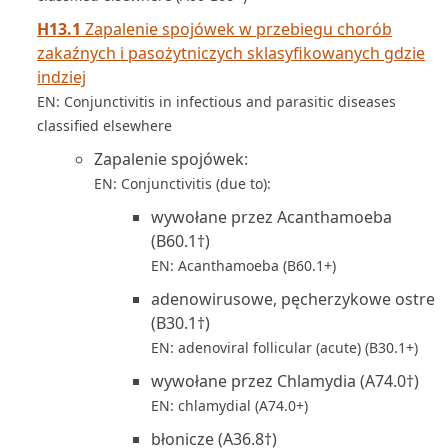
H13.1
Zapalenie spojówek w przebiegu chorób
zakaźnych i pasożytniczych sklasyfikowanych gdzie
indziej
EN: Conjunctivitis in infectious and parasitic diseases
classified elsewhere
Zapalenie spojówek:
EN: Conjunctivitis (due to):
wywołane przez Acanthamoeba
(B60.1†)
EN: Acanthamoeba (B60.1+)
adenowirusowe, pęcherzykowe ostre
(B30.1†)
EN: adenoviral follicular (acute) (B30.1+)
wywołane przez Chlamydia (A74.0†)
EN: chlamydial (A74.0+)
błonicze (A36.8†)