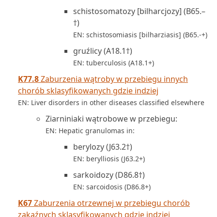
schistosomatozy [bilharcjozy] (B65.–
†)
EN: schistosomiasis [bilharziasis] (B65.-+)
gruźlicy (A18.1†)
EN: tuberculosis (A18.1+)
K77.8
Zaburzenia wątroby w przebiegu innych
chorób sklasyfikowanych gdzie indziej
EN: Liver disorders in other diseases classified elsewhere
Ziarniniaki wątrobowe w przebiegu:
EN: Hepatic granulomas in:
berylozy (J63.2†)
EN: berylliosis (J63.2+)
sarkoidozy (D86.8†)
EN: sarcoidosis (D86.8+)
K67
Zaburzenia otrzewnej w przebiegu chorób
zakaźnych sklasyfikowanych gdzie indziej