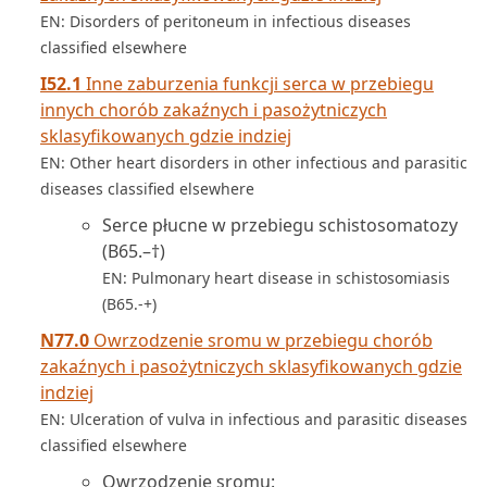
EN: Disorders of peritoneum in infectious diseases
classified elsewhere
I52.1
Inne zaburzenia funkcji serca w przebiegu
innych chorób zakaźnych i pasożytniczych
sklasyfikowanych gdzie indziej
EN: Other heart disorders in other infectious and parasitic
diseases classified elsewhere
Serce płucne w przebiegu schistosomatozy
(B65.–†)
EN: Pulmonary heart disease in schistosomiasis
(B65.-+)
N77.0
Owrzodzenie sromu w przebiegu chorób
zakaźnych i pasożytniczych sklasyfikowanych gdzie
indziej
EN: Ulceration of vulva in infectious and parasitic diseases
classified elsewhere
Owrzodzenie sromu: