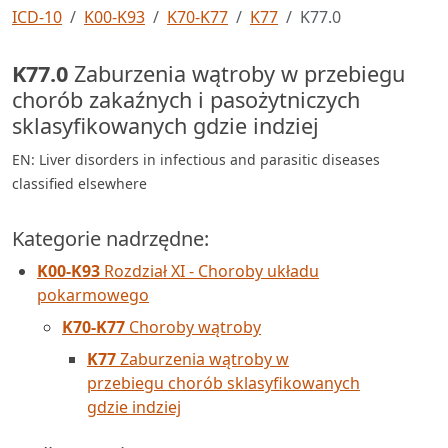
ICD-10
K00-K93
K70-K77
K77
K77.0
K77.0
Zaburzenia wątroby w przebiegu
chorób zakaźnych i pasożytniczych
sklasyfikowanych gdzie indziej
EN: Liver disorders in infectious and parasitic diseases
classified elsewhere
Kategorie nadrzędne:
K00-K93
Rozdział XI - Choroby układu
pokarmowego
K70-K77
Choroby wątroby
K77
Zaburzenia wątroby w
przebiegu chorób sklasyfikowanych
gdzie indziej