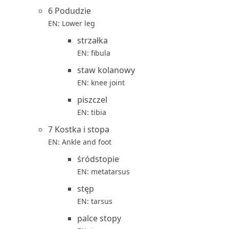
6 Podudzie
EN: Lower leg
strzałka
EN: fibula
staw kolanowy
EN: knee joint
piszczel
EN: tibia
7 Kostka i stopa
EN: Ankle and foot
śródstopie
EN: metatarsus
stęp
EN: tarsus
palce stopy