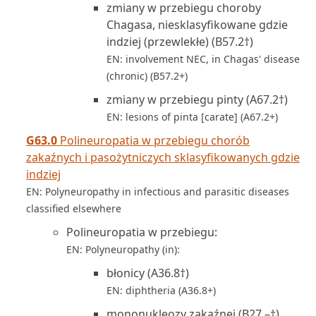
zmiany w przebiegu choroby
Chagasa, niesklasyfikowane gdzie
indziej (przewlekłe) (B57.2†)
EN: involvement NEC, in Chagas' disease
(chronic) (B57.2+)
zmiany w przebiegu pinty (A67.2†)
EN: lesions of pinta [carate] (A67.2+)
G63.0
Polineuropatia w przebiegu chorób
zakaźnych i pasożytniczych sklasyfikowanych gdzie
indziej
EN: Polyneuropathy in infectious and parasitic diseases
classified elsewhere
Polineuropatia w przebiegu:
EN: Polyneuropathy (in):
błonicy (A36.8†)
EN: diphtheria (A36.8+)
mononukleozy zakaźnej (B27.–†)