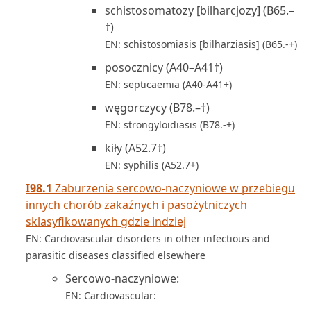
schistosomatozy [bilharcjozy] (B65.–
†)
EN: schistosomiasis [bilharziasis] (B65.-+)
posocznicy (A40–A41†)
EN: septicaemia (A40-A41+)
węgorczycy (B78.–†)
EN: strongyloidiasis (B78.-+)
kiły (A52.7†)
EN: syphilis (A52.7+)
I98.1
Zaburzenia sercowo-naczyniowe w przebiegu
innych chorób zakaźnych i pasożytniczych
sklasyfikowanych gdzie indziej
EN: Cardiovascular disorders in other infectious and
parasitic diseases classified elsewhere
Sercowo-naczyniowe:
EN: Cardiovascular: