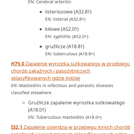
EN: Cerebral arteritis:
listeriozowe (A32.8†)
EN: listerial (A32.8+)
kiłowe (A52.0†)
EN: syphilitic (A52.0+)
gruźlicze (A18.8†)
EN: tuberculous (A18.8+)
H75.0
Zapalenie wyrostka sutkowatego w przebiegu
chorób zakaźnych i pasożytniczych
sklasyfikowanych gdzie indziej
EN: Mastoiditis in infectious and parasitic diseases
classified elsewhere
Gruźlicze zapalenie wyrostka sutkowatego
(A18.0†)
EN: Tuberculous mastoiditis (A18.0+)
I32.1
Zapalenie osierdzia w przebiegu innych chorób