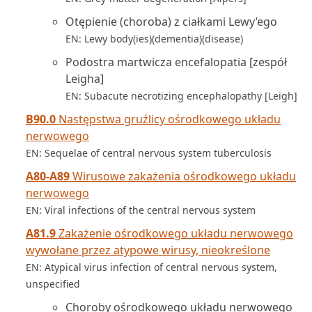
Otępienie (choroba) z ciałkami Lewy’ego
EN: Lewy body(ies)(dementia)(disease)
Podostra martwicza encefalopatia [zespół
Leigha]
EN: Subacute necrotizing encephalopathy [Leigh]
B90.0
Następstwa gruźlicy ośrodkowego układu
nerwowego
EN: Sequelae of central nervous system tuberculosis
A80-A89
Wirusowe zakażenia ośrodkowego układu
nerwowego
EN: Viral infections of the central nervous system
A81.9
Zakażenie ośrodkowego układu nerwowego
wywołane przez atypowe wirusy, nieokreślone
EN: Atypical virus infection of central nervous system,
unspecified
Choroby ośrodkowego układu nerwowego