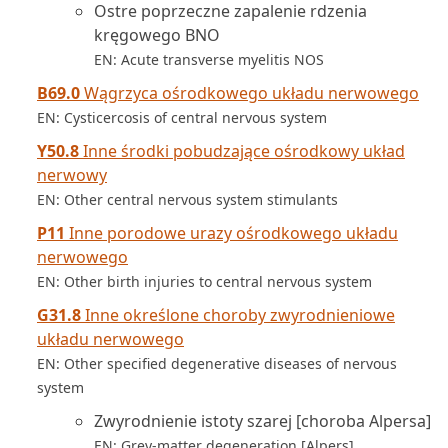
Ostre poprzeczne zapalenie rdzenia
kręgowego BNO
EN: Acute transverse myelitis NOS
B69.0
Wągrzyca ośrodkowego układu nerwowego
EN: Cysticercosis of central nervous system
Y50.8
Inne środki pobudzające ośrodkowy układ
nerwowy
EN: Other central nervous system stimulants
P11
Inne porodowe urazy ośrodkowego układu
nerwowego
EN: Other birth injuries to central nervous system
G31.8
Inne określone choroby zwyrodnieniowe
układu nerwowego
EN: Other specified degenerative diseases of nervous
system
Zwyrodnienie istoty szarej [choroba Alpersa]
EN: Grey-matter degeneration [Alpers]