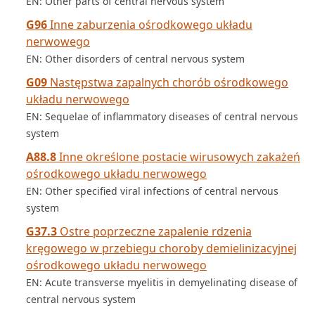
EN: Other parts of central nervous system
G96
Inne zaburzenia ośrodkowego układu
nerwowego
EN: Other disorders of central nervous system
G09
Następstwa zapalnych chorób ośrodkowego
układu nerwowego
EN: Sequelae of inflammatory diseases of central nervous
system
A88.8
Inne określone postacie wirusowych zakażeń
ośrodkowego układu nerwowego
EN: Other specified viral infections of central nervous
system
G37.3
Ostre poprzeczne zapalenie rdzenia
kręgowego w przebiegu choroby demielinizacyjnej
ośrodkowego układu nerwowego
EN: Acute transverse myelitis in demyelinating disease of
central nervous system