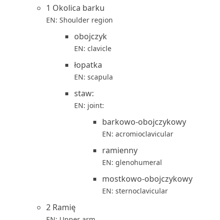
1 Okolica barku
EN: Shoulder region
obojczyk
EN: clavicle
łopatka
EN: scapula
staw:
EN: joint:
barkowo-obojczykowy
EN: acromioclavicular
ramienny
EN: glenohumeral
mostkowo-obojczykowy
EN: sternoclavicular
2 Ramię
EN: Upper arm