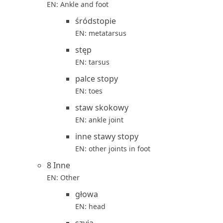
EN: Ankle and foot
śródstopie
EN: metatarsus
stęp
EN: tarsus
palce stopy
EN: toes
staw skokowy
EN: ankle joint
inne stawy stopy
EN: other joints in foot
8 Inne
EN: Other
głowa
EN: head