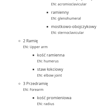
EN: acromioclavicular
ramienny
EN: glenohumeral
mostkowo-obojczykowy
EN: sternoclavicular
2 Ramię
EN: Upper arm
kość ramienna
EN: humerus
staw łokciowy
EN: elbow joint
3 Przedramię
EN: Forearm
kość promieniowa
EN: radius