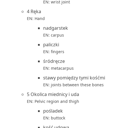
EN: wrist joint
4 Ręka
EN: Hand
nadgarstek
EN: carpus
paliczki
EN: fingers
śródręcze
EN: metacarpus
stawy pomiędzy tymi kośćmi
EN: joints between these bones
5 Okolica miednicy i uda
EN: Pelvic region and thigh
pośladek
EN: buttock
kość udowa