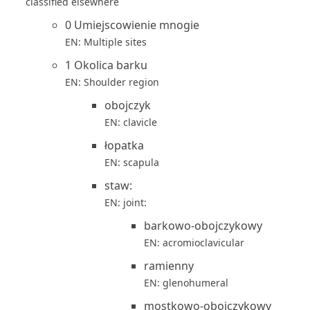
classified elsewhere
0 Umiejscowienie mnogie
EN: Multiple sites
1 Okolica barku
EN: Shoulder region
obojczyk
EN: clavicle
łopatka
EN: scapula
staw:
EN: joint:
barkowo-obojczykowy
EN: acromioclavicular
ramienny
EN: glenohumeral
mostkowo-obojczykowy