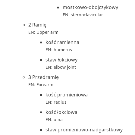
mostkowo-obojczykowy
EN: sternoclavicular
2 Ramię
EN: Upper arm
kość ramienna
EN: humerus
staw łokciowy
EN: elbow joint
3 Przedramię
EN: Forearm
kość promieniowa
EN: radius
kość łokciowa
EN: ulna
staw promieniowo-nadgarstkowy