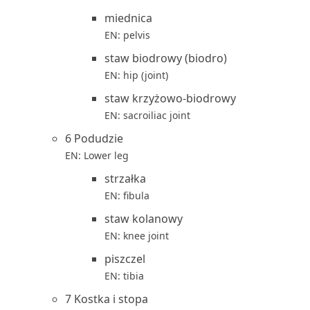
miednica
EN: pelvis
staw biodrowy (biodro)
EN: hip (joint)
staw krzyżowo-biodrowy
EN: sacroiliac joint
6 Podudzie
EN: Lower leg
strzałka
EN: fibula
staw kolanowy
EN: knee joint
piszczel
EN: tibia
7 Kostka i stopa