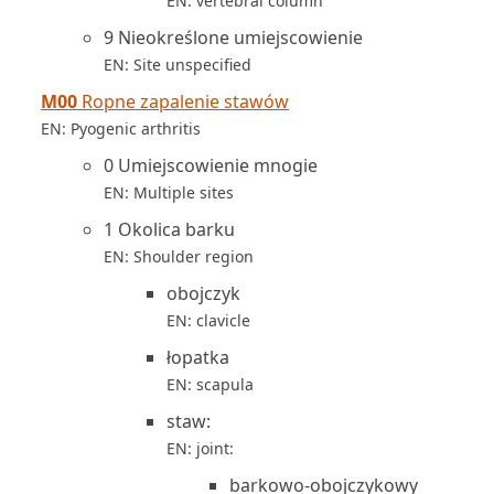
EN: vertebral column
9 Nieokreślone umiejscowienie
EN: Site unspecified
M00
Ropne zapalenie stawów
EN: Pyogenic arthritis
0 Umiejscowienie mnogie
EN: Multiple sites
1 Okolica barku
EN: Shoulder region
obojczyk
EN: clavicle
łopatka
EN: scapula
staw:
EN: joint:
barkowo-obojczykowy