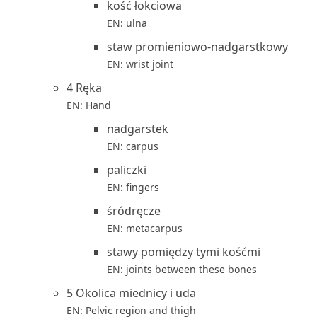
kość łokciowa
EN: ulna
staw promieniowo-nadgarstkowy
EN: wrist joint
4 Ręka
EN: Hand
nadgarstek
EN: carpus
paliczki
EN: fingers
śródręcze
EN: metacarpus
stawy pomiędzy tymi kośćmi
EN: joints between these bones
5 Okolica miednicy i uda
EN: Pelvic region and thigh