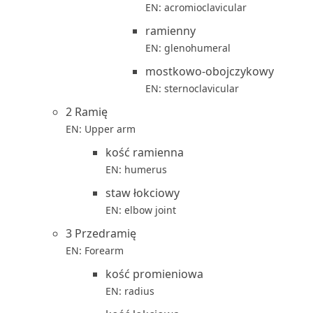
EN: acromioclavicular
ramienny
EN: glenohumeral
mostkowo-obojczykowy
EN: sternoclavicular
2 Ramię
EN: Upper arm
kość ramienna
EN: humerus
staw łokciowy
EN: elbow joint
3 Przedramię
EN: Forearm
kość promieniowa
EN: radius