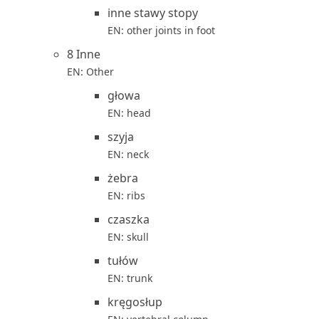
inne stawy stopy
EN: other joints in foot
8 Inne
EN: Other
głowa
EN: head
szyja
EN: neck
żebra
EN: ribs
czaszka
EN: skull
tułów
EN: trunk
kręgosłup