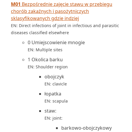
M01
Bezpośrednie zajęcie stawu w przebiegu
chorób zakaźnych i pasożytniczych
sklasyfikowanych gdzie indziej
EN: Direct infections of joint in infectious and parasitic
diseases classified elsewhere
0 Umiejscowienie mnogie
EN: Multiple sites
1 Okolica barku
EN: Shoulder region
obojczyk
EN: clavicle
łopatka
EN: scapula
staw:
EN: joint:
barkowo-obojczykowy