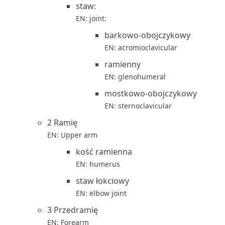
staw:
EN: joint:
barkowo-obojczykowy
EN: acromioclavicular
ramienny
EN: glenohumeral
mostkowo-obojczykowy
EN: sternoclavicular
2 Ramię
EN: Upper arm
kość ramienna
EN: humerus
staw łokciowy
EN: elbow joint
3 Przedramię
EN: Forearm