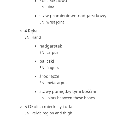
kość łokciowa
EN: ulna
staw promieniowo-nadgarstkowy
EN: wrist joint
4 Ręka
EN: Hand
nadgarstek
EN: carpus
paliczki
EN: fingers
śródręcze
EN: metacarpus
stawy pomiędzy tymi kośćmi
EN: joints between these bones
5 Okolica miednicy i uda
EN: Pelvic region and thigh