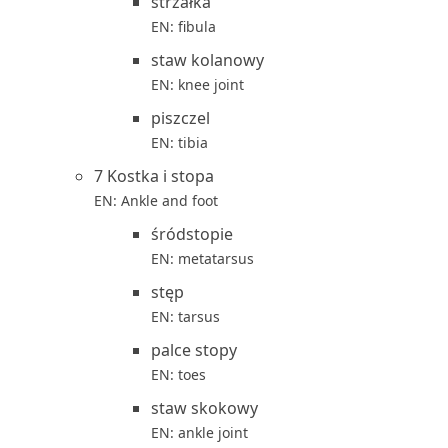
strzałka
EN: fibula
staw kolanowy
EN: knee joint
piszczel
EN: tibia
7 Kostka i stopa
EN: Ankle and foot
śródstopie
EN: metatarsus
stęp
EN: tarsus
palce stopy
EN: toes
staw skokowy
EN: ankle joint