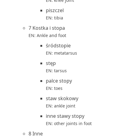
EN: knee joint
piszczel
EN: tibia
7 Kostka i stopa
EN: Ankle and foot
śródstopie
EN: metatarsus
stęp
EN: tarsus
palce stopy
EN: toes
staw skokowy
EN: ankle joint
inne stawy stopy
EN: other joints in foot
8 Inne