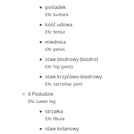
pośladek
EN: buttock
kość udowa
EN: femur
miednica
EN: pelvis
staw biodrowy (biodro)
EN: hip (joint)
staw krzyżowo-biodrowy
EN: sacroiliac joint
6 Podudzie
EN: Lower leg
strzałka
EN: fibula
staw kolanowy