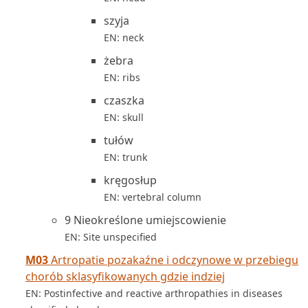
szyja
EN: neck
żebra
EN: ribs
czaszka
EN: skull
tułów
EN: trunk
kręgosłup
EN: vertebral column
9 Nieokreślone umiejscowienie
EN: Site unspecified
M03
Artropatie pozakaźne i odczynowe w przebiegu
chorób sklasyfikowanych gdzie indziej
EN: Postinfective and reactive arthropathies in diseases