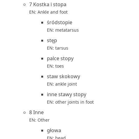
7 Kostka i stopa
EN: Ankle and foot
śródstopie
EN: metatarsus
stęp
EN: tarsus
palce stopy
EN: toes
staw skokowy
EN: ankle joint
inne stawy stopy
EN: other joints in foot
8 Inne
EN: Other
głowa
EN: head