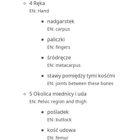
4 Ręka
EN: Hand
nadgarstek
EN: carpus
paliczki
EN: fingers
śródręcze
EN: metacarpus
stawy pomiędzy tymi kośćmi
EN: joints between these bones
5 Okolica miednicy i uda
EN: Pelvic region and thigh
pośladek
EN: buttock
kość udowa
EN: femur