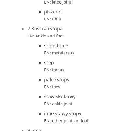
EN: knee joint
piszczel
EN: tibia
7 Kostka i stopa
EN: Ankle and foot
śródstopie
EN: metatarsus
stęp
EN: tarsus
palce stopy
EN: toes
staw skokowy
EN: ankle joint
inne stawy stopy
EN: other joints in foot
8 Inne