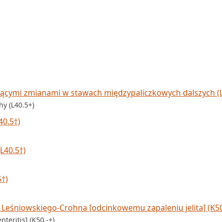
ącymi zmianami w stawach międzypaliczkowych dalszych (L
hy (L40.5+)
40.5†)
L40.5†)
5†)
 Leśniowskiego-Crohna [odcinkowemu zapaleniu jelita] (K50
teritis] (K50.-+)