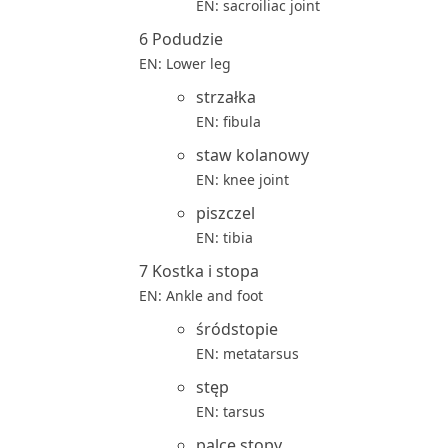
EN: sacroiliac joint
6 Podudzie
EN: Lower leg
strzałka
EN: fibula
staw kolanowy
EN: knee joint
piszczel
EN: tibia
7 Kostka i stopa
EN: Ankle and foot
śródstopie
EN: metatarsus
stęp
EN: tarsus
palce stopy