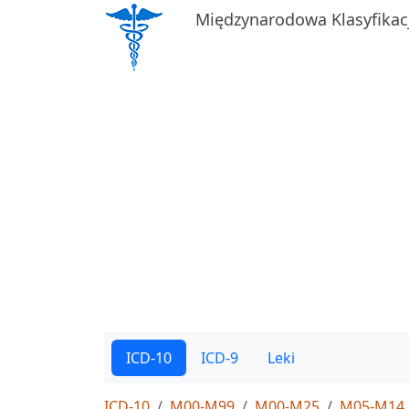
Międzynarodowa Klasyfikac
ICD-10
ICD-9
Leki
ICD-10
M00-M99
M00-M25
M05-M14