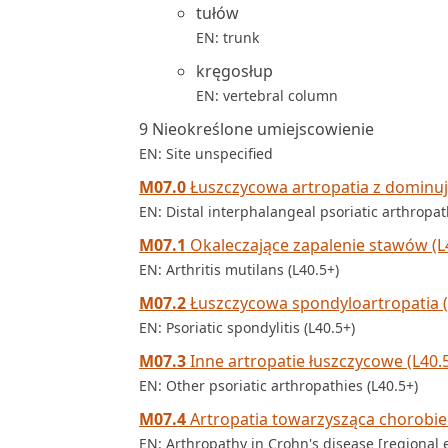
tułów
EN: trunk
kręgosłup
EN: vertebral column
9 Nieokreślone umiejscowienie
EN: Site unspecified
M07.0
Łuszczycowa artropatia z dominuj
EN: Distal interphalangeal psoriatic arthropat
M07.1
Okaleczające zapalenie stawów (L
EN: Arthritis mutilans (L40.5+)
M07.2
Łuszczycowa spondyloartropatia (
EN: Psoriatic spondylitis (L40.5+)
M07.3
Inne artropatie łuszczycowe (L40.
EN: Other psoriatic arthropathies (L40.5+)
M07.4
Artropatia towarzysząca chorobie
EN: Arthropathy in Crohn's disease [regional en