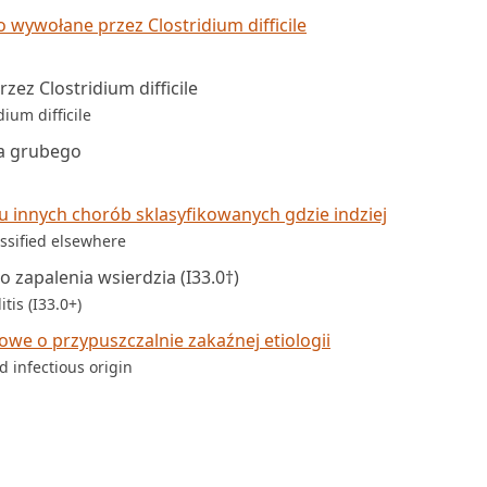
o wywołane przez Clostridium difficile
ez Clostridium difficile
ium difficile
ta grubego
 innych chorób sklasyfikowanych gdzie indziej
assified elsewhere
 zapalenia wsierdzia (I33.0†)
tis (I33.0+)
owe o przypuszczalnie zakaźnej etiologii
 infectious origin