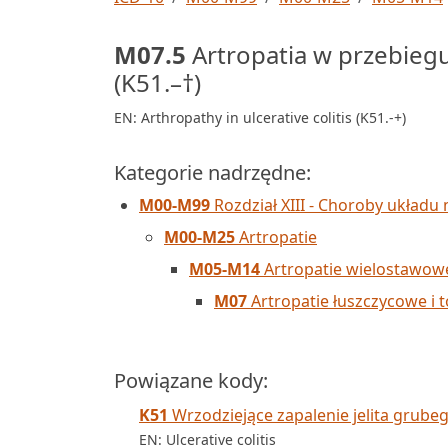
M07.5
Artropatia w przebiegu
(K51.–†)
EN: Arthropathy in ulcerative colitis (K51.-+)
Kategorie nadrzędne:
M00-M99
Rozdział XIII - Choroby układu 
M00-M25
Artropatie
M05-M14
Artropatie wielostawow
M07
Artropatie łuszczycowe i 
Powiązane kody:
K51
Wrzodziejące zapalenie jelita grube
EN: Ulcerative colitis