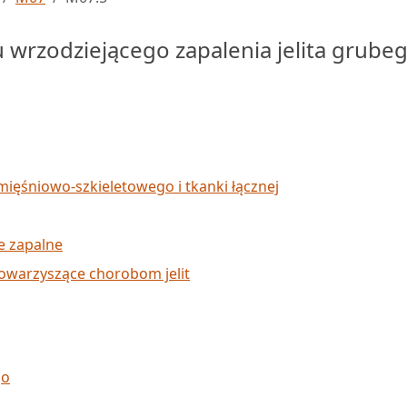
 wrzodziejącego zapalenia jelita grube
mięśniowo-szkieletowego i tkanki łącznej
e zapalne
towarzyszące chorobom jelit
go