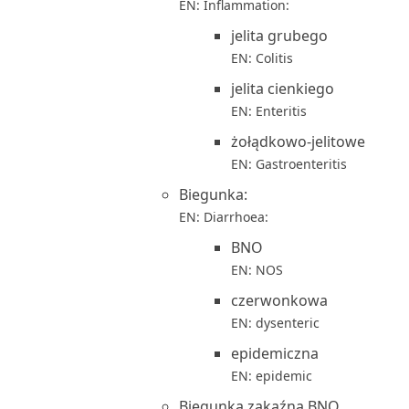
EN: Inflammation:
jelita grubego
EN: Colitis
jelita cienkiego
EN: Enteritis
żołądkowo-jelitowe
EN: Gastroenteritis
Biegunka:
EN: Diarrhoea:
BNO
EN: NOS
czerwonkowa
EN: dysenteric
epidemiczna
EN: epidemic
Biegunka zakaźna BNO