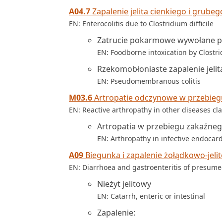
A04.7
Zapalenie jelita cienkiego i grubeg
EN: Enterocolitis due to Clostridium difficile
Zatrucie pokarmowe wywołane prz
EN: Foodborne intoxication by Clostrid
Rzekomobłoniaste zapalenie jeli
EN: Pseudomembranous colitis
M03.6
Artropatie odczynowe w przebiegu
EN: Reactive arthropathy in other diseases cl
Artropatia w przebiegu zakaźnego
EN: Arthropathy in infective endocardi
A09
Biegunka i zapalenie żołądkowo-jelit
EN: Diarrhoea and gastroenteritis of presumed
Nieżyt jelitowy
EN: Catarrh, enteric or intestinal
Zapalenie: