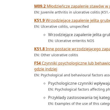
M09.2
Młodzieńcze zapalenie stawów w p
EN: Juvenile arthritis in ulcerative colitis (K51.
K51.9
Wrzodziejące zapalenie jelita grub
EN: Ulcerative colitis, unspecified
Wrzodziejące zapalenie jelita g
EN: Ulcerative enteritis NOS
K51.8
Inne postacie wrzodziejącego zapa
EN: Other ulcerative colitis
F54
Czynniki psychologiczne lub behawi
gdzie indziej
EN: Psychological and behavioural factors ass
Psychologiczne czynniki wpływaj
EN: Psychological factors affecting ph
Przykłady zastosowania tej kateg
EN: Examples of the use of this categ