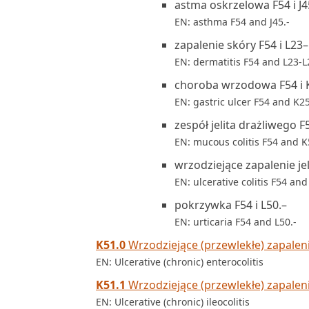
astma oskrzelowa F54 i J4
EN: asthma F54 and J45.-
zapalenie skóry F54 i L23
EN: dermatitis F54 and L23-L
choroba wrzodowa F54 i 
EN: gastric ulcer F54 and K25
zespół jelita drażliwego F5
EN: mucous colitis F54 and K
wrzodziejące zapalenie jel
EN: ulcerative colitis F54 and
pokrzywka F54 i L50.–
EN: urticaria F54 and L50.-
K51.0
Wrzodziejące (przewlekłe) zapaleni
EN: Ulcerative (chronic) enterocolitis
K51.1
Wrzodziejące (przewlekłe) zapaleni
EN: Ulcerative (chronic) ileocolitis