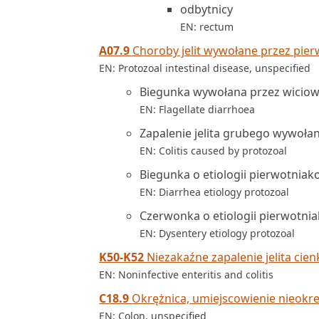
odbytnicy
EN: rectum
A07.9
Choroby jelit wywołane przez pier
EN: Protozoal intestinal disease, unspecified
Biegunka wywołana przez wicio
EN: Flagellate diarrhoea
Zapalenie jelita grubego wywołan
EN: Colitis caused by protozoal
Biegunka o etiologii pierwotniak
EN: Diarrhea etiology protozoal
Czerwonka o etiologii pierwotni
EN: Dysentery etiology protozoal
K50-K52
Niezakaźne zapalenie jelita cie
EN: Noninfective enteritis and colitis
C18.9
Okrężnica, umiejscowienie nieokr
EN: Colon, unspecified