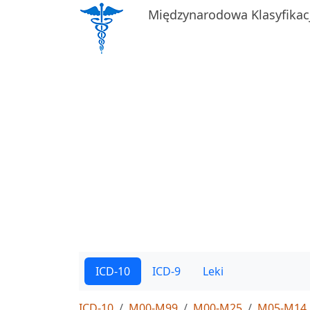
Międzynarodowa Klasyfikac
ICD-10
ICD-9
Leki
ICD-10
M00-M99
M00-M25
M05-M14