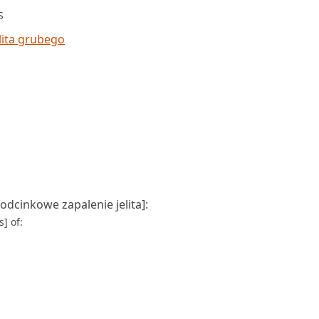
S
ita grubego
dcinkowe zapalenie jelita]:
] of: