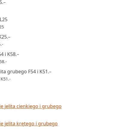
5.–
–L25
25
K25.–
.-
4 i K58.–
58.-
ita grubego F54 i K51.–
 K51.-
e jelita cienkiego i grubego
e jelita krętego i grubego