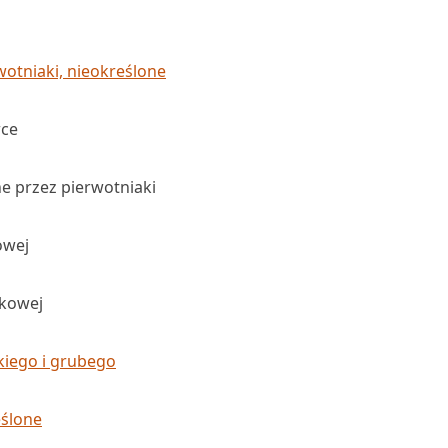
wotniaki, nieokreślone
wce
e przez pierwotniaki
owej
akowej
nkiego i grubego
eślone