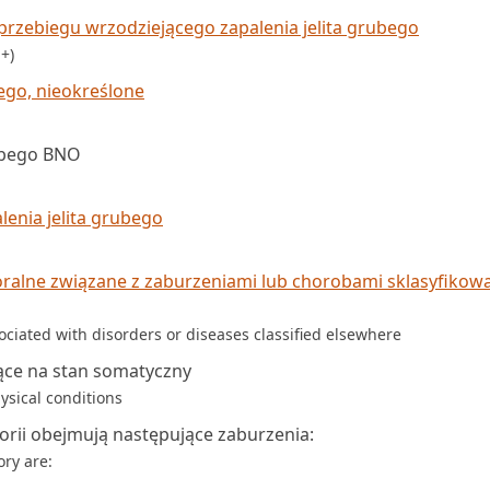
rzebiegu wrzodziejącego zapalenia jelita grubego
-+)
ego, nieokreślone
rubego BNO
lenia jelita grubego
oralne związane z zaburzeniami lub chorobami sklasyfikow
ociated with disorders or diseases classified elsewhere
ące na stan somatyczny
ysical conditions
orii obejmują następujące zaburzenia:
ory are: