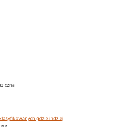
uziczna
lasyfikowanych gdzie indziej
here