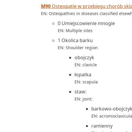
M90
Osteopatie w przebiegu chorób skla
EN: Osteopathies in diseases classified elsew
0 Umiejscowienie mnogie
EN: Multiple sites
1 Okolica barku
EN: Shoulder region
obojczyk
EN: clavicle
łopatka
EN: scapula
staw:
EN: joint:
barkowo-obojczy
EN: acromioclavicul
ramienny