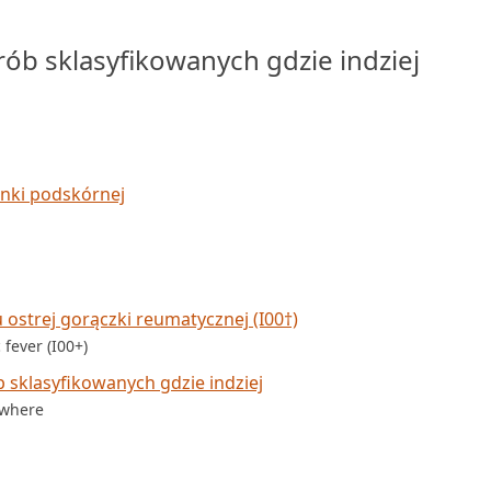
b sklasyfikowanych gdzie indziej
kanki podskórnej
strej gorączki reumatycznej (I00†)
fever (I00+)
sklasyfikowanych gdzie indziej
ewhere