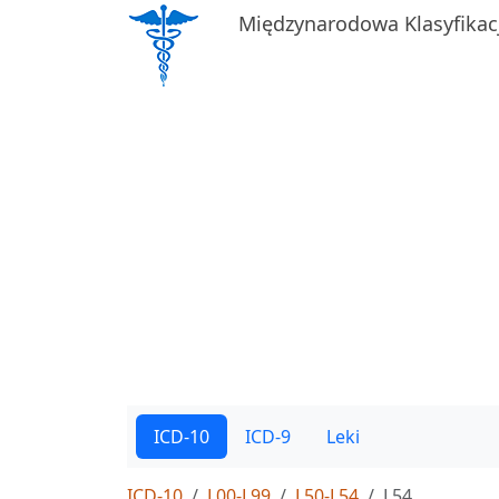
Międzynarodowa Klasyfikac
ICD-10
ICD-9
Leki
ICD-10
L00-L99
L50-L54
L54