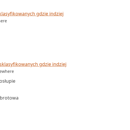
lasyfikowanych gdzie indziej
here
klasyfikowanych gdzie indziej
sewhere
osłupie
obrotowa