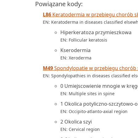
Powiązane kody:
L86
Keratodermia w przebiegu chorób sk
EN: Keratoderma in diseases classified elsew
Hiperkeratoza przymieszkowa
EN: Follicular keratosis
Kserodermia
EN: Xeroderma
M49
Spondylopatie w przebiegu chorób s
EN: Spondylopathies in diseases classified el
0 Umiejscowienie mnogie w kręg
EN: Multiple sites in spine
1 Okolica potyliczno-szczytowo-
EN: Occipito-atlanto-axial region
2 Okolica szyi
EN: Cervical region