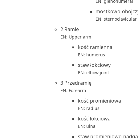
EN: glenohumeral
mostkowo-obojcz
EN: sternoclavicular
2 Ramię
EN: Upper arm
kość ramienna
EN: humerus
staw łokciowy
EN: elbow joint
3 Przedramię
EN: Forearm
kość promieniowa
EN: radius
kość łokciowa
EN: ulna
staw promieniowo-nadga