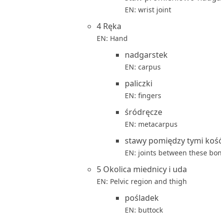
EN: wrist joint
4 Ręka
EN: Hand
nadgarstek
EN: carpus
paliczki
EN: fingers
śródręcze
EN: metacarpus
stawy pomiędzy tymi koś
EN: joints between these bo
5 Okolica miednicy i uda
EN: Pelvic region and thigh
pośladek
EN: buttock