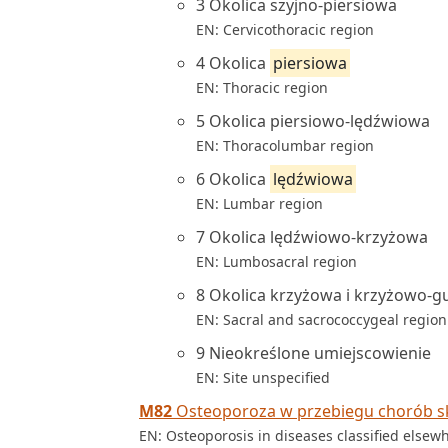
3 Okolica szyjno-piersiowa
EN: Cervicothoracic region
4 Okolica
piersiowa
EN: Thoracic region
5 Okolica piersiowo-lędźwiowa
EN: Thoracolumbar region
6 Okolica
lędźwiowa
EN: Lumbar region
7 Okolica lędźwiowo-krzyżowa
EN: Lumbosacral region
8 Okolica krzyżowa i krzyżowo-g
EN: Sacral and sacrococcygeal region
9 Nieokreślone umiejscowienie
EN: Site unspecified
M82
Osteoporoza w przebiegu chorób sk
EN: Osteoporosis in diseases classified elsew