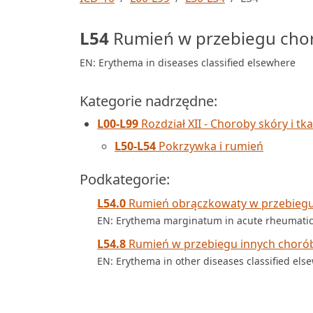
L54
Rumień w przebiegu choró
EN: Erythema in diseases classified elsewhere
Kategorie nadrzędne:
L00-L99
Rozdział XII - Choroby skóry i t
L50-L54
Pokrzywka i rumień
Podkategorie:
L54.0
Rumień obrączkowaty w przebiegu o
EN: Erythema marginatum in acute rheumatic 
L54.8
Rumień w przebiegu innych chorób 
EN: Erythema in other diseases classified els