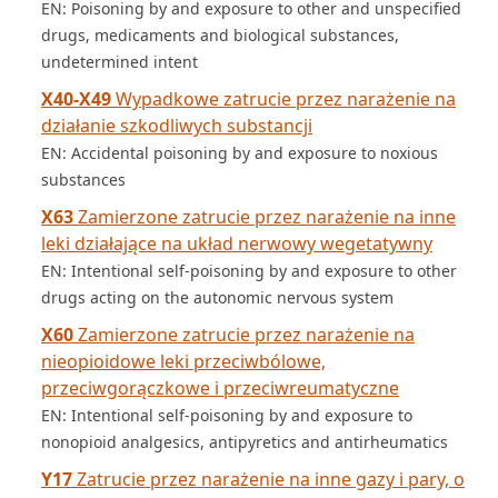
EN: Poisoning by and exposure to other and unspecified
drugs, medicaments and biological substances,
undetermined intent
X40-X49
Wypadkowe zatrucie przez narażenie na
działanie szkodliwych substancji
EN: Accidental poisoning by and exposure to noxious
substances
X63
Zamierzone zatrucie przez narażenie na inne
leki działające na układ nerwowy wegetatywny
EN: Intentional self-poisoning by and exposure to other
drugs acting on the autonomic nervous system
X60
Zamierzone zatrucie przez narażenie na
nieopioidowe leki przeciwbólowe,
przeciwgorączkowe i przeciwreumatyczne
EN: Intentional self-poisoning by and exposure to
nonopioid analgesics, antipyretics and antirheumatics
Y17
Zatrucie przez narażenie na inne gazy i pary, o