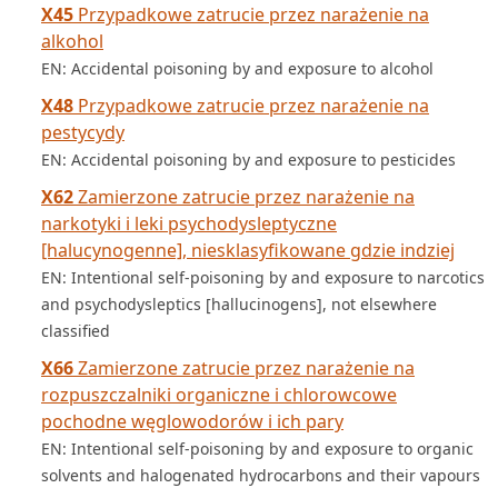
X45
Przypadkowe zatrucie przez narażenie na
alkohol
EN: Accidental poisoning by and exposure to alcohol
X48
Przypadkowe zatrucie przez narażenie na
pestycydy
EN: Accidental poisoning by and exposure to pesticides
X62
Zamierzone zatrucie przez narażenie na
narkotyki i leki psychodysleptyczne
[halucynogenne], niesklasyfikowane gdzie indziej
EN: Intentional self-poisoning by and exposure to narcotics
and psychodysleptics [hallucinogens], not elsewhere
classified
X66
Zamierzone zatrucie przez narażenie na
rozpuszczalniki organiczne i chlorowcowe
pochodne węglowodorów i ich pary
EN: Intentional self-poisoning by and exposure to organic
solvents and halogenated hydrocarbons and their vapours