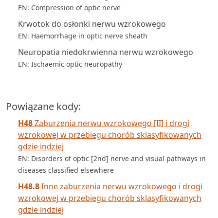
EN: Compression of optic nerve
Krwotok do osłonki nerwu wzrokowego
EN: Haemorrhage in optic nerve sheath
Neuropatia niedokrwienna nerwu wzrokowego
EN: Ischaemic optic neuropathy
Powiązane kody:
H48
Zaburzenia nerwu wzrokowego [II] i drogi
wzrokowej w przebiegu chorób sklasyfikowanych
gdzie indziej
EN: Disorders of optic [2nd] nerve and visual pathways in
diseases classified elsewhere
H48.8
Inne zaburzenia nerwu wzrokowego i drogi
wzrokowej w przebiegu chorób sklasyfikowanych
gdzie indziej