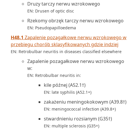
Druzy tarczy nerwu wzrokowego
EN: Drusen of optic disc
Rzekomy obrzęk tarczy nerwu wzrokowego
EN: Pseudopapilloedema
H48.1
Zapalenie pozagałkowe nerwu wzrokowego w
przebiegu chorób sklasyfikowanych gdzie indziej
EN: Retrobulbar neuritis in diseases classified elsewhere
Zapalenie pozagałkowe nerwu wzrokowego
w:
EN: Retrobulbar neuritis in:
kile późnej (A52.1†)
EN: late syphilis (A52.1+)
zakażeniu meningokokowym (A39.8†)
EN: meningococcal infection (A39.8+)
stwardnieniu rozsianym (G35†)
EN: multiple sclerosis (G35+)