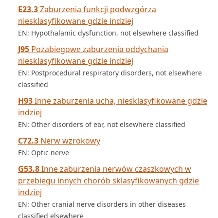
E23.3
Zaburzenia funkcji podwzgórza
niesklasyfikowane gdzie indziej
EN: Hypothalamic dysfunction, not elsewhere classified
J95
Pozabiegowe zaburzenia oddychania
niesklasyfikowane gdzie indziej
EN: Postprocedural respiratory disorders, not elsewhere
classified
H93
Inne zaburzenia ucha, niesklasyfikowane gdzie
indziej
EN: Other disorders of ear, not elsewhere classified
C72.3
Nerw wzrokowy
EN: Optic nerve
G53.8
Inne zaburzenia nerwów czaszkowych w
przebiegu innych chorób sklasyfikowanych gdzie
indziej
EN: Other cranial nerve disorders in other diseases
classified elsewhere