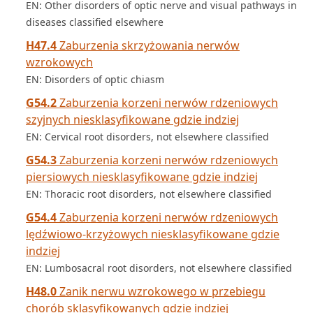
EN: Other disorders of optic nerve and visual pathways in
diseases classified elsewhere
H47.4
Zaburzenia skrzyżowania nerwów
wzrokowych
EN: Disorders of optic chiasm
G54.2
Zaburzenia korzeni nerwów rdzeniowych
szyjnych niesklasyfikowane gdzie indziej
EN: Cervical root disorders, not elsewhere classified
G54.3
Zaburzenia korzeni nerwów rdzeniowych
piersiowych niesklasyfikowane gdzie indziej
EN: Thoracic root disorders, not elsewhere classified
G54.4
Zaburzenia korzeni nerwów rdzeniowych
lędźwiowo-krzyżowych niesklasyfikowane gdzie
indziej
EN: Lumbosacral root disorders, not elsewhere classified
H48.0
Zanik nerwu wzrokowego w przebiegu
chorób sklasyfikowanych gdzie indziej