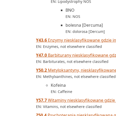
EN: Lipodystrophy NOS
BNO
EN: NOS
bolesna [Dercuma]
EN: dolorosa [Dercum]
Y43.6
Enzymy niesklasyfikowane gdzie in
EN: Enzymes, not elsewhere classified
Y47.0
Barbiturany niesklasyfikowane gdzi
EN: Barbiturates, not elsewhere classified
Y50.2
Metyloksantyny, niesklasyfikowane 
EN: Methylxanthines, not elsewhere classified
Kofeina
EN: Caffeine
Y57.7
Witaminy niesklasyfikowane gdzie 
EN: Vitamins, not elsewhere classified
Z50.4
Psychoterapia niesklasyfikowana gd