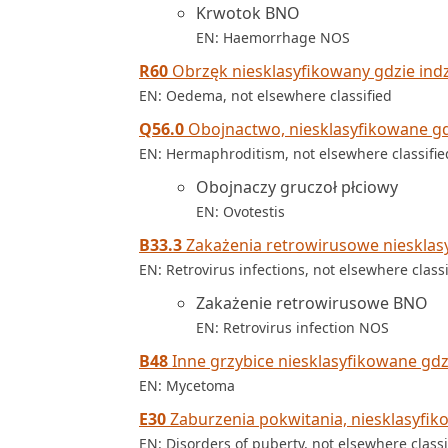
Krwotok BNO
EN: Haemorrhage NOS
R60
Obrzęk niesklasyfikowany gdzie indz
EN: Oedema, not elsewhere classified
Q56.0
Obojnactwo, niesklasyfikowane gdz
EN: Hermaphroditism, not elsewhere classifie
Obojnaczy gruczoł płciowy
EN: Ovotestis
B33.3
Zakażenia retrowirusowe niesklasy
EN: Retrovirus infections, not elsewhere classi
Zakażenie retrowirusowe BNO
EN: Retrovirus infection NOS
B48
Inne grzybice niesklasyfikowane gdzi
EN: Mycetoma
E30
Zaburzenia pokwitania, niesklasyfiko
EN: Disorders of puberty, not elsewhere classi