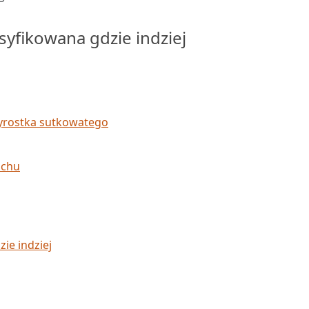
yfikowana gdzie indziej
wyrostka sutkowatego
uchu
ie indziej