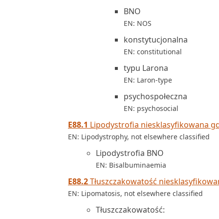
BNO
EN: NOS
konstytucjonalna
EN: constitutional
typu Larona
EN: Laron-type
psychospołeczna
EN: psychosocial
E88.1
Lipodystrofia niesklasyfikowana gd
EN: Lipodystrophy, not elsewhere classified
Lipodystrofia BNO
EN: Bisalbuminaemia
E88.2
Tłuszczakowatość niesklasyfikowan
EN: Lipomatosis, not elsewhere classified
Tłuszczakowatość: