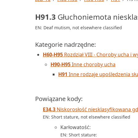
H91.3
Głuchoniemota niesklas
EN: Deaf mutism, not elsewhere classified
Kategorie nadrzędne:
H60-H95
Rozdział VIII - Choroby ucha i 
H90-H95
Inne choroby ucha
H91
Inne rodzaje upośledzenia sł
Powiązane kody:
E34.3
Niskorosłość niesklasyfikowana gdz
EN: Short stature, not elsewhere classified
Karłowatość:
EN: Short stature: