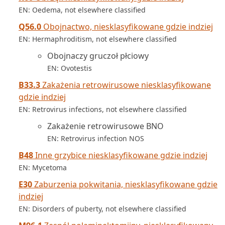
EN: Oedema, not elsewhere classified
Q56.0
Obojnactwo, niesklasyfikowane gdzie indziej
EN: Hermaphroditism, not elsewhere classified
Obojnaczy gruczoł płciowy
EN: Ovotestis
B33.3
Zakażenia retrowirusowe niesklasyfikowane
gdzie indziej
EN: Retrovirus infections, not elsewhere classified
Zakażenie retrowirusowe BNO
EN: Retrovirus infection NOS
B48
Inne grzybice niesklasyfikowane gdzie indziej
EN: Mycetoma
E30
Zaburzenia pokwitania, niesklasyfikowane gdzie
indziej
EN: Disorders of puberty, not elsewhere classified