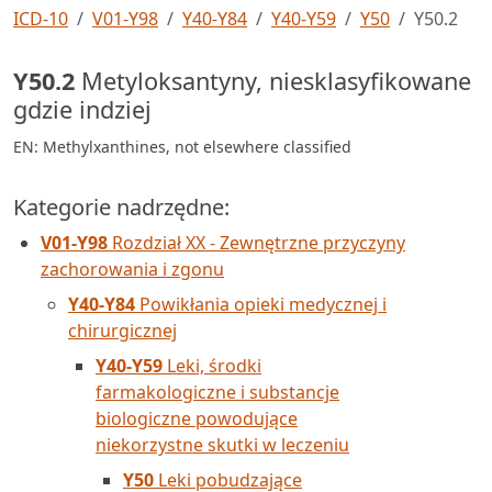
ICD-10
V01-Y98
Y40-Y84
Y40-Y59
Y50
Y50.2
Y50.2
Metyloksantyny, niesklasyfikowane
gdzie indziej
EN: Methylxanthines, not elsewhere classified
Kategorie nadrzędne:
V01-Y98
Rozdział XX - Zewnętrzne przyczyny
zachorowania i zgonu
Y40-Y84
Powikłania opieki medycznej i
chirurgicznej
Y40-Y59
Leki, środki
farmakologiczne i substancje
biologiczne powodujące
niekorzystne skutki w leczeniu
Y50
Leki pobudzające