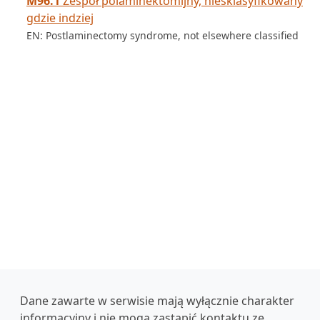
M96.1
Zespół polaminektomijny, niesklasyfikowany
gdzie indziej
EN: Postlaminectomy syndrome, not elsewhere classified
Dane zawarte w serwisie mają wyłącznie charakter
informacyjny i nie mogą zastąpić kontaktu ze