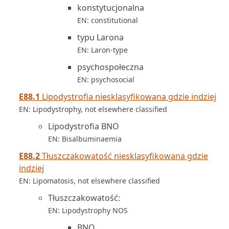
konstytucjonalna
EN: constitutional
typu Larona
EN: Laron-type
psychospołeczna
EN: psychosocial
E88.1
Lipodystrofia niesklasyfikowana gdzie indziej
EN: Lipodystrophy, not elsewhere classified
Lipodystrofia BNO
EN: Bisalbuminaemia
E88.2
Tłuszczakowatość niesklasyfikowana gdzie
indziej
EN: Lipomatosis, not elsewhere classified
Tłuszczakowatość:
EN: Lipodystrophy NOS
BNO