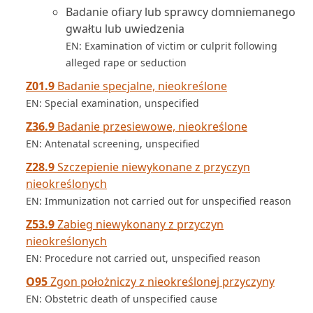
Badanie ofiary lub sprawcy domniemanego
gwałtu lub uwiedzenia
EN: Examination of victim or culprit following
alleged rape or seduction
Z01.9
Badanie specjalne, nieokreślone
EN: Special examination, unspecified
Z36.9
Badanie przesiewowe, nieokreślone
EN: Antenatal screening, unspecified
Z28.9
Szczepienie niewykonane z przyczyn
nieokreślonych
EN: Immunization not carried out for unspecified reason
Z53.9
Zabieg niewykonany z przyczyn
nieokreślonych
EN: Procedure not carried out, unspecified reason
O95
Zgon położniczy z nieokreślonej przyczyny
EN: Obstetric death of unspecified cause