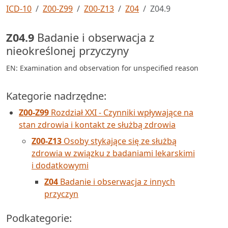
ICD-10
Z00-Z99
Z00-Z13
Z04
Z04.9
Z04.9
Badanie i obserwacja z
nieokreślonej przyczyny
EN: Examination and observation for unspecified reason
Kategorie nadrzędne:
Z00-Z99
Rozdział XXI - Czynniki wpływające na
stan zdrowia i kontakt ze służbą zdrowia
Z00-Z13
Osoby stykające się ze służbą
zdrowia w związku z badaniami lekarskimi
i dodatkowymi
Z04
Badanie i obserwacja z innych
przyczyn
Podkategorie: