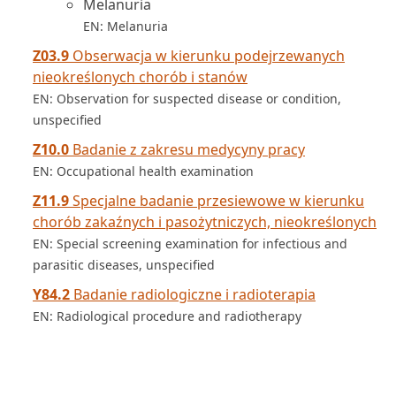
Melanuria
EN: Melanuria
Z03.9
Obserwacja w kierunku podejrzewanych
nieokreślonych chorób i stanów
EN: Observation for suspected disease or condition,
unspecified
Z10.0
Badanie z zakresu medycyny pracy
EN: Occupational health examination
Z11.9
Specjalne badanie przesiewowe w kierunku
chorób zakaźnych i pasożytniczych, nieokreślonych
EN: Special screening examination for infectious and
parasitic diseases, unspecified
Y84.2
Badanie radiologiczne i radioterapia
EN: Radiological procedure and radiotherapy