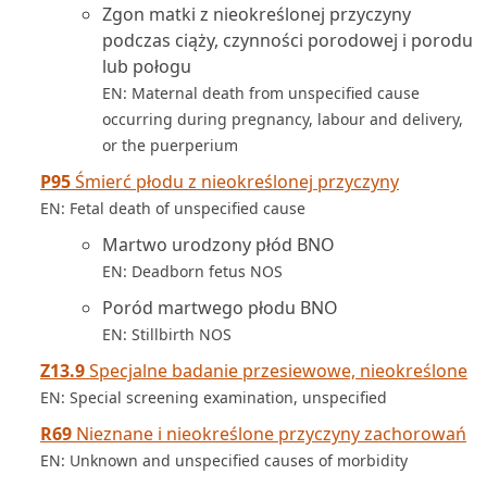
Zgon matki z nieokreślonej przyczyny
podczas ciąży, czynności porodowej i porodu
lub połogu
EN: Maternal death from unspecified cause
occurring during pregnancy, labour and delivery,
or the puerperium
P95
Śmierć płodu z nieokreślonej przyczyny
EN: Fetal death of unspecified cause
Martwo urodzony płód BNO
EN: Deadborn fetus NOS
Poród martwego płodu BNO
EN: Stillbirth NOS
Z13.9
Specjalne badanie przesiewowe, nieokreślone
EN: Special screening examination, unspecified
R69
Nieznane i nieokreślone przyczyny zachorowań
EN: Unknown and unspecified causes of morbidity