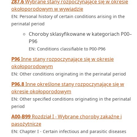
Z87.6
Wybrane stany rozpoczynające się w okresie
okołoporodowym w wywiadzie
EN: Personal history of certain conditions arising in the
perinatal period
Choroby sklasyfikowane w kategoriach P00–
P96
EN: Conditions classifiable to P00-P96
P96
Inne stany rozpoczynające się w okresie
okołoporodowym
EN: Other conditions originating in the perinatal period
P96.8
Inne określone stany rozpoczynające się w
okresie okołoporodowym
EN: Other specified conditions originating in the perinatal
period
A00-B99
Rozdział I - Wybrane choroby zakaźne i
pasożytnicze
EN: Chapter I - Certain infectious and parasitic diseases