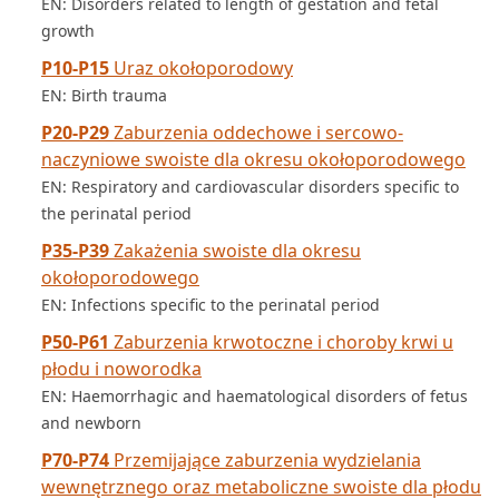
EN: Disorders related to length of gestation and fetal
growth
P10-P15
Uraz okołoporodowy
EN: Birth trauma
P20-P29
Zaburzenia oddechowe i sercowo-
naczyniowe swoiste dla okresu okołoporodowego
EN: Respiratory and cardiovascular disorders specific to
the perinatal period
P35-P39
Zakażenia swoiste dla okresu
okołoporodowego
EN: Infections specific to the perinatal period
P50-P61
Zaburzenia krwotoczne i choroby krwi u
płodu i noworodka
EN: Haemorrhagic and haematological disorders of fetus
and newborn
P70-P74
Przemijające zaburzenia wydzielania
wewnętrznego oraz metaboliczne swoiste dla płodu