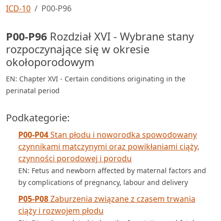
ICD-10
P00-P96
P00-P96
Rozdział XVI - Wybrane stany
rozpoczynające się w okresie
okołoporodowym
EN: Chapter XVI - Certain conditions originating in the
perinatal period
Podkategorie:
P00-P04
Stan płodu i noworodka spowodowany
czynnikami matczynymi oraz powikłaniami ciąży,
czynności porodowej i porodu
EN: Fetus and newborn affected by maternal factors and
by complications of pregnancy, labour and delivery
P05-P08
Zaburzenia związane z czasem trwania
ciąży i rozwojem płodu