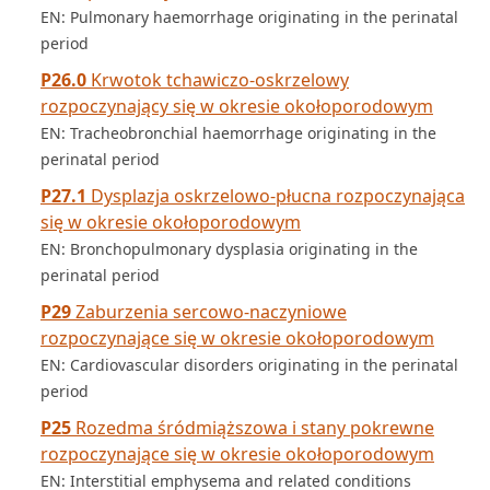
EN: Pulmonary haemorrhage originating in the perinatal
period
P26.0
Krwotok tchawiczo-oskrzelowy
rozpoczynający się w okresie okołoporodowym
EN: Tracheobronchial haemorrhage originating in the
perinatal period
P27.1
Dysplazja oskrzelowo-płucna rozpoczynająca
się w okresie okołoporodowym
EN: Bronchopulmonary dysplasia originating in the
perinatal period
P29
Zaburzenia sercowo-naczyniowe
rozpoczynające się w okresie okołoporodowym
EN: Cardiovascular disorders originating in the perinatal
period
P25
Rozedma śródmiąższowa i stany pokrewne
rozpoczynające się w okresie okołoporodowym
EN: Interstitial emphysema and related conditions