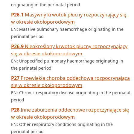
originating in the perinatal period
P26.1
Masywny krwotok płucny rozpoczynający się
w okresie okołoporodowym
EN: Massive pulmonary haemorrhage originating in the
perinatal period
P26.9
Nieokreślony krwotok płucny rozpoczynający
się w okresie okołoporodowym
EN: Unspecified pulmonary haemorrhage originating in
the perinatal period
P27
Przewlekła choroba oddechowa rozpoczynająca
się w okresie okołoporodowym
EN: Chronic respiratory disease originating in the perinatal
period
P28
Inne zaburzenia oddechowe rozpoczynające się
w okresie okołoporodowym
EN: Other respiratory conditions originating in the
perinatal period