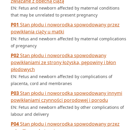
związane z obecną ciążą
EN: Fetus and newborn affected by maternal conditions
that may be unrelated to present pregnancy
P01
Stan płodu i noworodka spowodowany przez
powikłania ciąży u matki
EN: Fetus and newborn affected by maternal complications
of pregnancy
P02
Stan płodu i noworodka spowodowany
powikłaniami ze strony łożyska, pępowiny i błon
płodowych
EN: Fetus and newborn affected by complications of
placenta, cord and membranes
P03
Stan płodu i noworodka spowodowany innymi
powikłaniami czynności porodowej i porodu
EN: Fetus and newborn affected by other complications of
labour and delivery
P04
Stan płodu i noworodka spowodowany przez