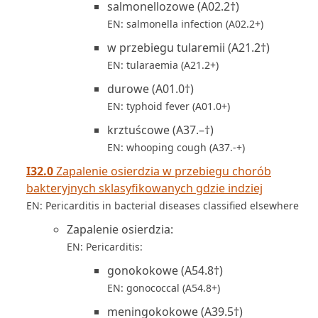
salmonellozowe (A02.2†)
EN: salmonella infection (A02.2+)
w przebiegu tularemii (A21.2†)
EN: tularaemia (A21.2+)
durowe (A01.0†)
EN: typhoid fever (A01.0+)
krztuścowe (A37.–†)
EN: whooping cough (A37.-+)
I32.0
Zapalenie osierdzia w przebiegu chorób
bakteryjnych sklasyfikowanych gdzie indziej
EN: Pericarditis in bacterial diseases classified elsewhere
Zapalenie osierdzia:
EN: Pericarditis:
gonokokowe (A54.8†)
EN: gonococcal (A54.8+)
meningokokowe (A39.5†)