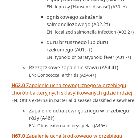
EN: leprosy [Hansen's disease] (A30.-+)
ogniskowego zakażenia
salmonellozowego (A02.2†)
EN: localized salmonella infection (A02.2+)
duru brzusznego lub duru
rzekomego (A01.–†)
EN: typhoid or paratyphoid fever (A01.-+)
Rzeżączkowe zapalenie stawu (A54.4†)
EN: Gonococcal arthritis (A54.4+)
H62.0
Zapalenie ucha zewnętrznego w przebiegu
chorób bakteryjnych sklasyfikowanych gdzie indziej
EN: Otitis externa in bacterial diseases classified elsewhere
Zapalenie ucha zewnętrznego w przebiegu
róży (A46†)
EN: Otitis externa in erysipelas (A46+)
H67.0
Zapalenie ucha środkowego w przebiegu