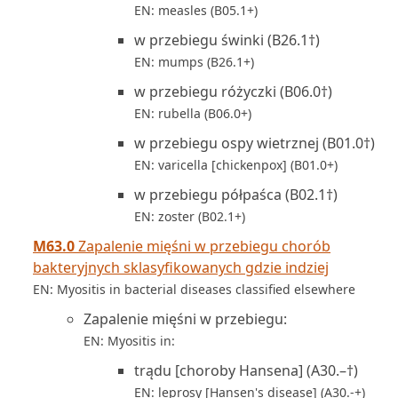
EN: measles (B05.1+)
w przebiegu świnki (B26.1†)
EN: mumps (B26.1+)
w przebiegu różyczki (B06.0†)
EN: rubella (B06.0+)
w przebiegu ospy wietrznej (B01.0†)
EN: varicella [chickenpox] (B01.0+)
w przebiegu półpaśca (B02.1†)
EN: zoster (B02.1+)
M63.0
Zapalenie mięśni w przebiegu chorób
bakteryjnych sklasyfikowanych gdzie indziej
EN: Myositis in bacterial diseases classified elsewhere
Zapalenie mięśni w przebiegu:
EN: Myositis in:
trądu [choroby Hansena] (A30.–†)
EN: leprosy [Hansen's disease] (A30.-+)