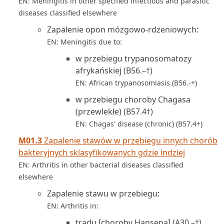
EN: Meningitis in other specified infectious and parasitic
diseases classified elsewhere
Zapalenie opon mózgowo-rdzeniowych:
EN: Meningitis due to:
w przebiegu trypanosomatozy
afrykańskiej (B56.–†)
EN: African trypanosomiasis (B56.-+)
w przebiegu choroby Chagasa
(przewlekłe) (B57.4†)
EN: Chagas' disease (chronic) (B57.4+)
M01.3
Zapalenie stawów w przebiegu innych chorób
bakteryjnych sklasyfikowanych gdzie indziej
EN: Arthritis in other bacterial diseases classified
elsewhere
Zapalenie stawu w przebiegu:
EN: Arthritis in:
trądu [choroby Hansena] (A30.–†)