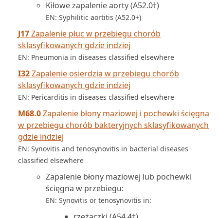
Kiłowe zapalenie aorty (A52.0†)
EN: Syphilitic aortitis (A52.0+)
J17
Zapalenie płuc w przebiegu chorób
sklasyfikowanych gdzie indziej
EN: Pneumonia in diseases classified elsewhere
I32
Zapalenie osierdzia w przebiegu chorób
sklasyfikowanych gdzie indziej
EN: Pericarditis in diseases classified elsewhere
M68.0
Zapalenie błony maziowej i pochewki ścięgna
w przebiegu chorób bakteryjnych sklasyfikowanych
gdzie indziej
EN: Synovitis and tenosynovitis in bacterial diseases
classified elsewhere
Zapalenie błony maziowej lub pochewki
ścięgna w przebiegu:
EN: Synovitis or tenosynovitis in:
rzeżączki (A54.4†)