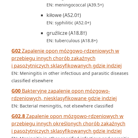
EN: meningococcal (A39.5+)
kiłowe (A52.0†)
EN: syphilitic (A52.0+)
gruźlicze (A18.8†)
EN: tuberculous (A18.8+)
G02
Zapalenie opon mózgowo-rdzeniowych w
przebiegu innych chorób zakaźnych
i pasożytniczych sklasyfikowanych gdzie indziej
EN: Meningitis in other infectious and parasitic diseases
classified elsewhere
G00
Bakteryjne zapalenie opon mózgowo-
rdzeniowych, niesklasyfikowane gdzie indziej
EN: Bacterial meningitis, not elsewhere classified
G02.8
Zapalenie opon mózgowo-rdzeniowych w
przebiegu innych określonych chorób zakaźnych
i pasożytniczych sklasyfikowanych gdzie indziej