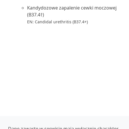
Kandydozowe zapalenie cewki moczowej
(B37.4†)
EN: Candidal urethritis (B37.4+)
Dane zawarte w serwisie mają wyłącznie charakter