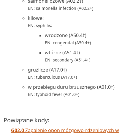
salmonellozowe (A02.2†)
EN: salmonella infection (A02.2+)
kiłowe:
EN: syphilis:
wrodzone (A50.4†)
EN: congenital (A50.4+)
wtórne (A51.4†)
EN: secondary (A51.4+)
gruźlicze (A17.0†)
EN: tuberculous (A17.0+)
w przebiegu duru brzusznego (A01.0†)
EN: typhoid fever (A01.0+)
Powiązane kody:
G02.0
Zapalenie opon mózgowo-rdzeniowych w