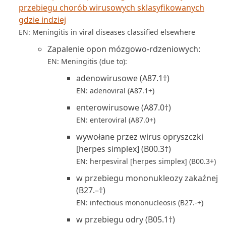
przebiegu chorób wirusowych sklasyfikowanych
gdzie indziej
EN: Meningitis in viral diseases classified elsewhere
Zapalenie opon mózgowo-rdzeniowych:
EN: Meningitis (due to):
adenowirusowe (A87.1†)
EN: adenoviral (A87.1+)
enterowirusowe (A87.0†)
EN: enteroviral (A87.0+)
wywołane przez wirus opryszczki
[herpes simplex] (B00.3†)
EN: herpesviral [herpes simplex] (B00.3+)
w przebiegu mononukleozy zakaźnej
(B27.–†)
EN: infectious mononucleosis (B27.-+)
w przebiegu odry (B05.1†)