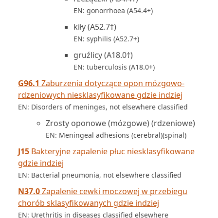
EN: gonorrhoea (A54.4+)
kiły (A52.7†)
EN: syphilis (A52.7+)
gruźlicy (A18.0†)
EN: tuberculosis (A18.0+)
G96.1
Zaburzenia dotyczące opon mózgowo-
rdzeniowych niesklasyfikowane gdzie indziej
EN: Disorders of meninges, not elsewhere classified
Zrosty oponowe (mózgowe) (rdzeniowe)
EN: Meningeal adhesions (cerebral)(spinal)
J15
Bakteryjne zapalenie płuc niesklasyfikowane
gdzie indziej
EN: Bacterial pneumonia, not elsewhere classified
N37.0
Zapalenie cewki moczowej w przebiegu
chorób sklasyfikowanych gdzie indziej
EN: Urethritis in diseases classified elsewhere