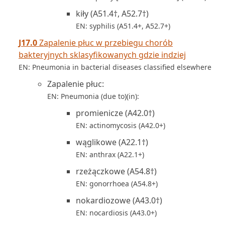
kiły (A51.4†, A52.7†)
EN: syphilis (A51.4+, A52.7+)
J17.0
Zapalenie płuc w przebiegu chorób
bakteryjnych sklasyfikowanych gdzie indziej
EN: Pneumonia in bacterial diseases classified elsewhere
Zapalenie płuc:
EN: Pneumonia (due to)(in):
promienicze (A42.0†)
EN: actinomycosis (A42.0+)
wąglikowe (A22.1†)
EN: anthrax (A22.1+)
rzeżączkowe (A54.8†)
EN: gonorrhoea (A54.8+)
nokardiozowe (A43.0†)
EN: nocardiosis (A43.0+)