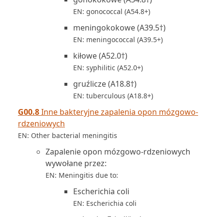
EN: gonococcal (A54.8+)
meningokokowe (A39.5†)
EN: meningococcal (A39.5+)
kiłowe (A52.0†)
EN: syphilitic (A52.0+)
gruźlicze (A18.8†)
EN: tuberculous (A18.8+)
G00.8
Inne bakteryjne zapalenia opon mózgowo-
rdzeniowych
EN: Other bacterial meningitis
Zapalenie opon mózgowo-rdzeniowych
wywołane przez:
EN: Meningitis due to:
Escherichia coli
EN: Escherichia coli