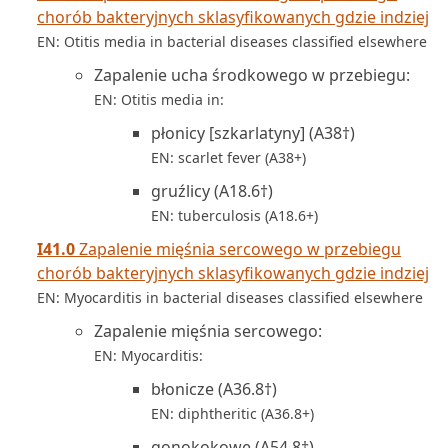
chorób bakteryjnych sklasyfikowanych gdzie indziej
EN: Otitis media in bacterial diseases classified elsewhere
Zapalenie ucha środkowego w przebiegu:
EN: Otitis media in:
płonicy [szkarlatyny] (A38†)
EN: scarlet fever (A38+)
gruźlicy (A18.6†)
EN: tuberculosis (A18.6+)
I41.0
Zapalenie mięśnia sercowego w przebiegu
chorób bakteryjnych sklasyfikowanych gdzie indziej
EN: Myocarditis in bacterial diseases classified elsewhere
Zapalenie mięśnia sercowego:
EN: Myocarditis:
błonicze (A36.8†)
EN: diphtheritic (A36.8+)
gonokokowe (A54.8†)