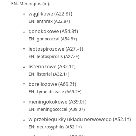
EN: Meningitis (in):
wąglikowe (A22.8†)
EN: anthrax (A22.8+)
gonokokowe (A54.8†)
EN: gonococcal (A54.8+)
leptospirozowe (A27.–†)
EN: leptospirosis (A27.-+)
listeriozowe (A32.1†)
EN: listerial (A32.1+)
boreliozowe (A69.2†)
EN: Lyme disease (A69.2+)
meningokokowe (A39.0†)
EN: meningococcal (A39.0+)
w przebiegu kiły układu nerwowego (A52.1†)
EN: neurosyphilis (A52.1+)