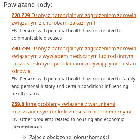
Powiązane kody:
Z20-Z29
Osoby z potencjalnym zagrożeniem zdrowia
związanym z chorobami zakaźnymi
EN: Persons with potential health hazards related to
communicable diseases
Z80-Z99
Osoby z potencjalnym zagrożeniem zdrowia
związanym z wywiadem medycznym lub rodzinnym
oraz określonymi problemami wpływającymi na stan
zdrowia
EN: Persons with potential health hazards related to family
and personal history and certain conditions influencing
health status
Z59.8
Inne problemy związane z warunkami
mieszkaniowymi i okolicznościami ekonomicznymi
EN: Other problems related to housing and economic
circumstances
Zajęcie obciążonej nieruchomości