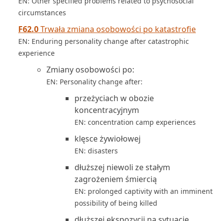
EN: Other specified problems related to psychosocial
circumstances
F62.0
Trwała zmiana osobowości po katastrofie
EN: Enduring personality change after catastrophic
experience
Zmiany osobowości po:
EN: Personality change after:
przeżyciach w obozie
koncentracyjnym
EN: concentration camp experiences
klęsce żywiołowej
EN: disasters
dłuższej niewoli ze stałym
zagrożeniem śmiercią
EN: prolonged captivity with an imminent
possibility of being killed
dłuższej ekspozycji na sytuacje