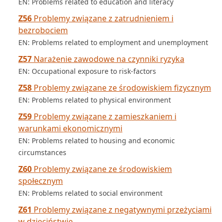
EN: Problems related to education and literacy
Z56
Problemy związane z zatrudnieniem i
bezrobociem
EN: Problems related to employment and unemployment
Z57
Narażenie zawodowe na czynniki ryzyka
EN: Occupational exposure to risk-factors
Z58
Problemy związane ze środowiskiem fizycznym
EN: Problems related to physical environment
Z59
Problemy związane z zamieszkaniem i
warunkami ekonomicznymi
EN: Problems related to housing and economic
circumstances
Z60
Problemy związane ze środowiskiem
społecznym
EN: Problems related to social environment
Z61
Problemy związane z negatywnymi przeżyciami
w dzieciństwie