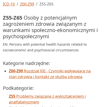
ICD-10
Z00-Z99
Z55-Z65
Z55-Z65
Osoby z potencjalnym
zagrożeniem zdrowia związanym z
warunkami społeczno-ekonomicznymi i
psychospołecznymi
EN: Persons with potential health hazards related to
socioeconomic and psychosocial circumstances
Kategorie nadrzędne:
Z00-Z99
Rozdział XXI - Czynniki wpływające na
stan zdrowia i kontakt ze służbą zdrowia
Podkategorie:
Z55
Problemy związane z wykształceniem i
analfabetyzmem