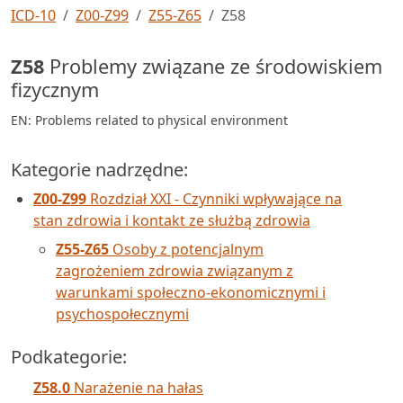
ICD-10
Z00-Z99
Z55-Z65
Z58
Z58
Problemy związane ze środowiskiem
fizycznym
EN: Problems related to physical environment
Kategorie nadrzędne:
Z00-Z99
Rozdział XXI - Czynniki wpływające na
stan zdrowia i kontakt ze służbą zdrowia
Z55-Z65
Osoby z potencjalnym
zagrożeniem zdrowia związanym z
warunkami społeczno-ekonomicznymi i
psychospołecznymi
Podkategorie:
Z58.0
Narażenie na hałas