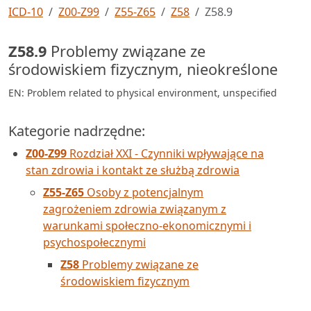
ICD-10
Z00-Z99
Z55-Z65
Z58
Z58.9
Z58.9
Problemy związane ze
środowiskiem fizycznym, nieokreślone
EN: Problem related to physical environment, unspecified
Kategorie nadrzędne:
Z00-Z99
Rozdział XXI - Czynniki wpływające na
stan zdrowia i kontakt ze służbą zdrowia
Z55-Z65
Osoby z potencjalnym
zagrożeniem zdrowia związanym z
warunkami społeczno-ekonomicznymi i
psychospołecznymi
Z58
Problemy związane ze
środowiskiem fizycznym