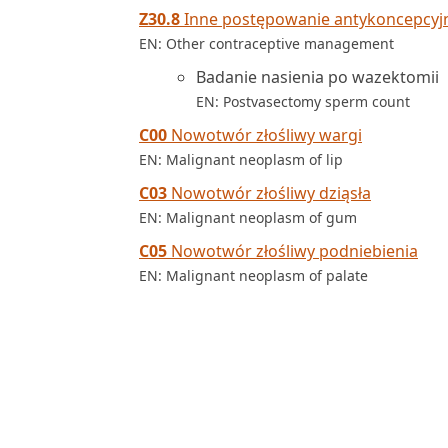
Z30.8
Inne postępowanie antykoncepcyj
EN: Other contraceptive management
Badanie nasienia po wazektomii
EN: Postvasectomy sperm count
C00
Nowotwór złośliwy wargi
EN: Malignant neoplasm of lip
C03
Nowotwór złośliwy dziąsła
EN: Malignant neoplasm of gum
C05
Nowotwór złośliwy podniebienia
EN: Malignant neoplasm of palate