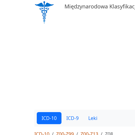
Międzynarodowa Klasyfikac
ICD-10
ICD-9
Leki
ICD-10
Z00-Z99
Z00-Z13
Z08