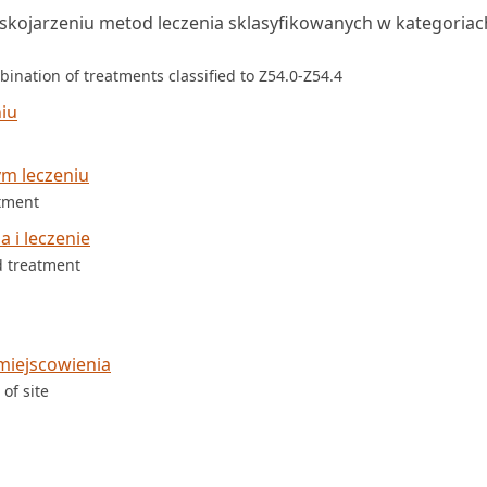
kojarzeniu metod leczenia sklasyfikowanych w kategoriac
ination of treatments classified to Z54.0-Z54.4
iu
m leczeniu
atment
 i leczenie
d treatment
miejscowienia
of site