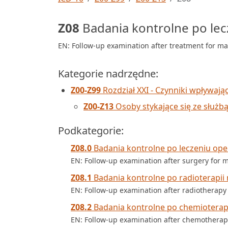
Z08
Badania kontrolne po le
EN: Follow-up examination after treatment for m
Kategorie nadrzędne:
Z00-Z99
Rozdział XXI - Czynniki wpływają
Z00-Z13
Osoby stykające się ze służb
Podkategorie:
Z08.0
Badania kontrolne po leczeniu op
EN: Follow-up examination after surgery for
Z08.1
Badania kontrolne po radioterapii
EN: Follow-up examination after radiotherap
Z08.2
Badania kontrolne po chemioterap
EN: Follow-up examination after chemothera