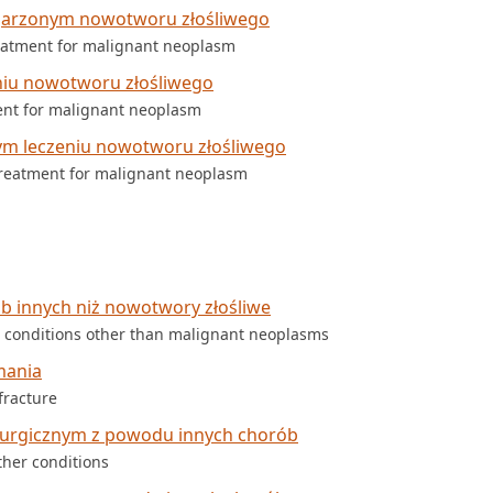
ojarzonym nowotworu złośliwego
eatment for malignant neoplasm
niu nowotworu złośliwego
ment for malignant neoplasm
ym leczeniu nowotworu złośliwego
 treatment for malignant neoplasm
b innych niż nowotwory złośliwe
r conditions other than malignant neoplasms
mania
fracture
irurgicznym z powodu innych chorób
ther conditions