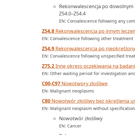
Rekonwalescencja po dowolnym s
Z54.0–Z54.4
EN: Convalescence following any comb
Z54.8
Rekonwalescencja po innym leczen
EN: Convalescence following other treatment
Z54.9
Rekonwalescencja po nieokreślony
EN: Convalescence following unspecified tre
Z75.2
Inne okresy oczekiwania na badania
EN: Other waiting period for investigation an
C00-C97
Nowotwory złośliwe
EN: Malignant neoplasms
C80
Nowotwór złośliwy bez określenia u
EN: Malignant neoplasm without specification 
Nowotwór złośliwy
EN: Cancer