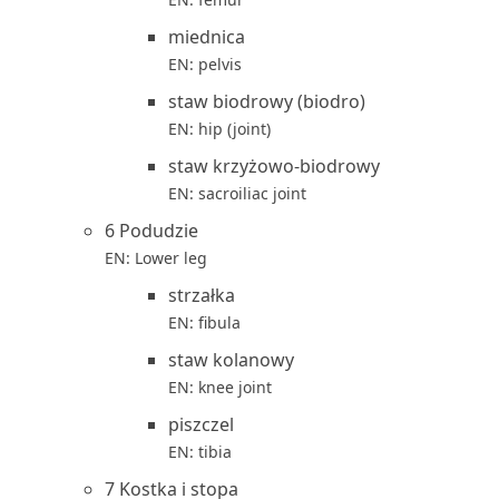
miednica
EN: pelvis
staw biodrowy (biodro)
EN: hip (joint)
staw krzyżowo-biodrowy
EN: sacroiliac joint
6 Podudzie
EN: Lower leg
strzałka
EN: fibula
staw kolanowy
EN: knee joint
piszczel
EN: tibia
7 Kostka i stopa