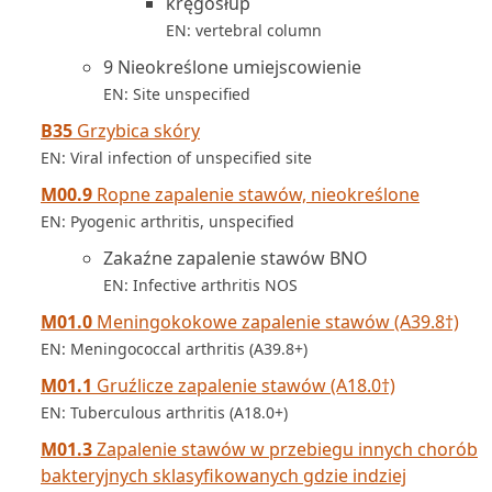
kręgosłup
EN: vertebral column
9 Nieokreślone umiejscowienie
EN: Site unspecified
B35
Grzybica skóry
EN: Viral infection of unspecified site
M00.9
Ropne zapalenie stawów, nieokreślone
EN: Pyogenic arthritis, unspecified
Zakaźne zapalenie stawów BNO
EN: Infective arthritis NOS
M01.0
Meningokokowe zapalenie stawów (A39.8†)
EN: Meningococcal arthritis (A39.8+)
M01.1
Gruźlicze zapalenie stawów (A18.0†)
EN: Tuberculous arthritis (A18.0+)
M01.3
Zapalenie stawów w przebiegu innych chorób
bakteryjnych sklasyfikowanych gdzie indziej