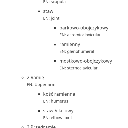
EN: scapula
staw:
EN: joint:
barkowo-obojczykowy
EN: acromioclavicular
ramienny
EN: glenohumeral
mostkowo-obojczykowy
EN: sternoclavicular
2 Ramię
EN: Upper arm
kość ramienna
EN: humerus
staw łokciowy
EN: elbow joint
3 Przedramię