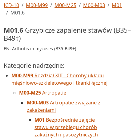
ICD-10
M00-M99
M00-M25
M00-M03
M01
M01.6
M01.6
Grzybicze zapalenie stawów (B35–
B49†)
EN: Arthritis in mycoses (B35-B49+)
Kategorie nadrzędne:
M00-M99
Rozdział XIII - Choroby układu
mięśniowo-szkieletowego i tkanki łącznej
M00-M25
Artropatie
M00-M03
Artropatie związane z
zakażeniami
M01
Bezpośrednie zajęcie
stawu w przebiegu chorób
zakaźnych i pasożytniczych