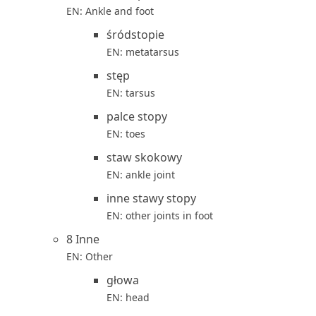
EN: Ankle and foot
śródstopie
EN: metatarsus
stęp
EN: tarsus
palce stopy
EN: toes
staw skokowy
EN: ankle joint
inne stawy stopy
EN: other joints in foot
8 Inne
EN: Other
głowa
EN: head