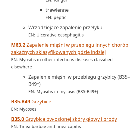
trawienne
EN: peptic
Wrzodziejące zapalenie przełyku
EN: Ulcerative oesophagitis
M63.2
Zapalenie mięśni w przebiegu innych chorób
zakaźnych sklasyfikowanych gdzie indziej
EN: Myositis in other infectious diseases classified
elsewhere
Zapalenie mięśni w przebiegu grzybicy (B35–
B49†)
EN: Myositis in mycosis (B35-B49+)
B35-B49
Grzybice
EN: Mycoses
B35.0
Grzybica owłosionej skóry głowy i brody
EN: Tinea barbae and tinea capitis