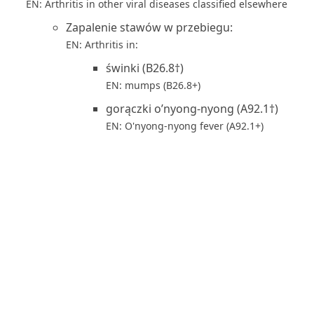
EN: Arthritis in other viral diseases classified elsewhere
Zapalenie stawów w przebiegu:
EN: Arthritis in:
świnki (B26.8†)
EN: mumps (B26.8+)
gorączki o’nyong-nyong (A92.1†)
EN: O'nyong-nyong fever (A92.1+)