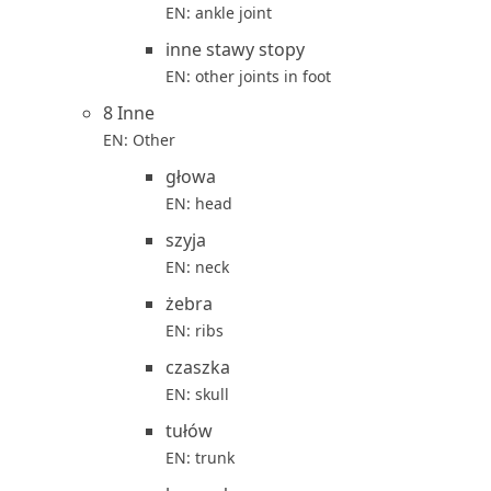
EN: ankle joint
inne stawy stopy
EN: other joints in foot
8 Inne
EN: Other
głowa
EN: head
szyja
EN: neck
żebra
EN: ribs
czaszka
EN: skull
tułów
EN: trunk