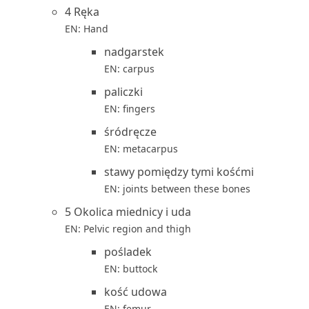
4 Ręka
EN: Hand
nadgarstek
EN: carpus
paliczki
EN: fingers
śródręcze
EN: metacarpus
stawy pomiędzy tymi kośćmi
EN: joints between these bones
5 Okolica miednicy i uda
EN: Pelvic region and thigh
pośladek
EN: buttock
kość udowa
EN: femur