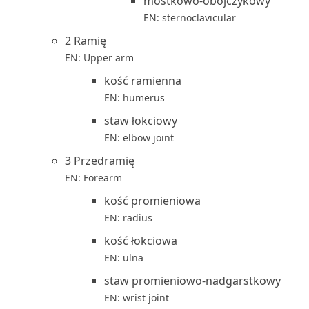
mostkowo-obojczykowy
EN: sternoclavicular
2 Ramię
EN: Upper arm
kość ramienna
EN: humerus
staw łokciowy
EN: elbow joint
3 Przedramię
EN: Forearm
kość promieniowa
EN: radius
kość łokciowa
EN: ulna
staw promieniowo-nadgarstkowy
EN: wrist joint