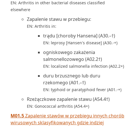
EN: Arthritis in other bacterial diseases classified
elsewhere
Zapalenie stawu w przebiegu:
EN: Arthritis in:
trądu [choroby Hansena] (A30.–†)
EN: leprosy [Hansen's disease] (A30.-+)
ogniskowego zakażenia
salmonellozowego (A02.2†)
EN: localized salmonella infection (A02.2+)
duru brzusznego lub duru
rzekomego (A01.–†)
EN: typhoid or paratyphoid fever (A01.-+)
Rzeżączkowe zapalenie stawu (A54.4†)
EN: Gonococcal arthritis (A54.4+)
M01.5
Zapalenie stawów w przebiegu innych chorób
wirusowych sklasyfikowanych gdzie indziej