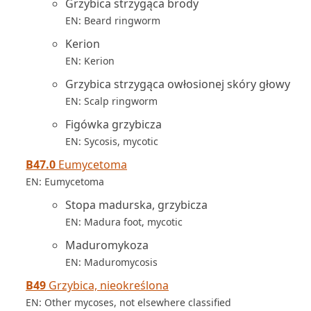
Grzybica strzygąca brody
EN: Beard ringworm
Kerion
EN: Kerion
Grzybica strzygąca owłosionej skóry głowy
EN: Scalp ringworm
Figówka grzybicza
EN: Sycosis, mycotic
B47.0
Eumycetoma
EN: Eumycetoma
Stopa madurska, grzybicza
EN: Madura foot, mycotic
Maduromykoza
EN: Maduromycosis
B49
Grzybica, nieokreślona
EN: Other mycoses, not elsewhere classified