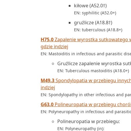
kiłowe (A52.0†)
EN: syphilitic (A52.0+)
gruźlicze (A18.8†)
EN: tuberculous (A18.8+)
H75.0
Zapalenie wyrostka sutkowatego w
gdzie indziej
EN: Mastoiditis in infectious and parasitic di
Gruźlicze zapalenie wyrostka su
EN: Tuberculous mastoiditis (A18.0+)
M49.3
Spondylopatia w przebiegu innych
indziej
EN: Spondylopathy in other infectious and par
G63.0
Polineuropatia w przebiegu chorób
EN: Polyneuropathy in infectious and parasiti
Polineuropatia w przebiegu:
EN: Polyneuropathy (in):