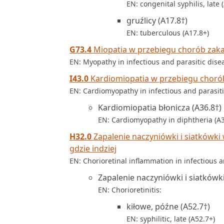
EN: congenital syphilis, late 
gruźlicy (A17.8†)
EN: tuberculous (A17.8+)
G73.4
Miopatia w przebiegu chorób zakaź
EN: Myopathy in infectious and parasitic dise
I43.0
Kardiomiopatia w przebiegu chorób 
EN: Cardiomyopathy in infectious and parasiti
Kardiomiopatia błonicza (A36.8†)
EN: Cardiomyopathy in diphtheria (A3
H32.0
Zapalenie naczyniówki i siatkówki
gdzie indziej
EN: Chorioretinal inflammation in infectious a
Zapalenie naczyniówki i siatkówki
EN: Chorioretinitis:
kiłowe, późne (A52.7†)
EN: syphilitic, late (A52.7+)