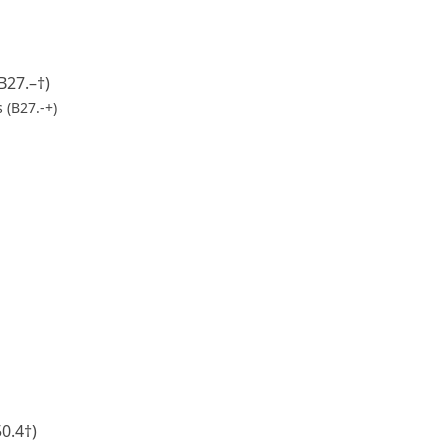
B27.–†)
 (B27.-+)
0.4†)