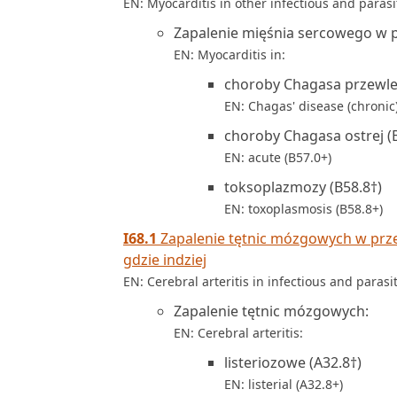
EN: Myocarditis in other infectious and parasi
Zapalenie mięśnia sercowego w 
EN: Myocarditis in:
choroby Chagasa przewlek
EN: Chagas' disease (chronic)
choroby Chagasa ostrej (
EN: acute (B57.0+)
toksoplazmozy (B58.8†)
EN: toxoplasmosis (B58.8+)
I68.1
Zapalenie tętnic mózgowych w prze
gdzie indziej
EN: Cerebral arteritis in infectious and parasi
Zapalenie tętnic mózgowych:
EN: Cerebral arteritis:
listeriozowe (A32.8†)
EN: listerial (A32.8+)