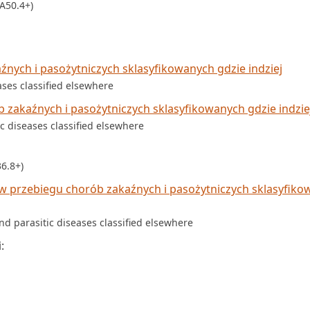
(A50.4+)
nych i pasożytniczych sklasyfikowanych gdzie indziej
ases classified elsewhere
zakaźnych i pasożytniczych sklasyfikowanych gdzie indzie
c diseases classified elsewhere
6.8+)
 w przebiegu chorób zakaźnych i pasożytniczych sklasyfik
nd parasitic diseases classified elsewhere
: