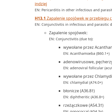
indziej
EN: Pericarditis in other infectious and parasi
H13.1
Zapalenie spojówek w przebiegu ch
EN: Conjunctivitis in infectious and parasitic 
Zapalenie spojówek:
EN: Conjunctivitis (due to):
wywołane przez Acantham
EN: Acanthamoeba (B60.1+)
adenowirusowe, pęcherzy
EN: adenoviral follicular (acu
wywołane przez Chlamydia
EN: chlamydial (A74.0+)
błonicze (A36.8†)
EN: diphtheritic (A36.8+)
rzeżączkowe (A54.3†)
EN: gonococcal (A54.3+)