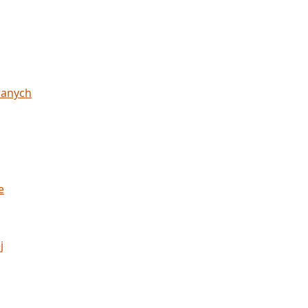
wanych
e
j