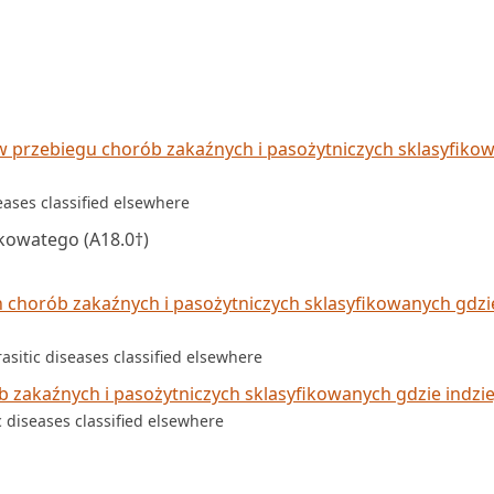
 przebiegu chorób zakaźnych i pasożytniczych sklasyfiko
seases classified elsewhere
tkowatego (A18.0†)
 chorób zakaźnych i pasożytniczych sklasyfikowanych gdzi
asitic diseases classified elsewhere
 zakaźnych i pasożytniczych sklasyfikowanych gdzie indzie
c diseases classified elsewhere