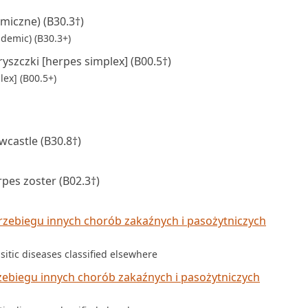
miczne) (B30.3†)
demic) (B30.3+)
szczki [herpes simplex] (B00.5†)
lex] (B00.5+)
castle (B30.8†)
pes zoster (B02.3†)
zebiegu innych chorób zakaźnych i pasożytniczych
sitic diseases classified elsewhere
ebiegu innych chorób zakaźnych i pasożytniczych