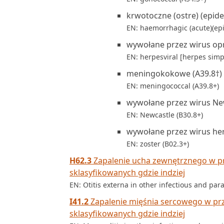
krwotoczne (ostre) (epide
EN: haemorrhagic (acute)(epi
wywołane przez wirus opry
EN: herpesviral [herpes simp
meningokokowe (A39.8†)
EN: meningococcal (A39.8+)
wywołane przez wirus New
EN: Newcastle (B30.8+)
wywołane przez wirus her
EN: zoster (B02.3+)
H62.3
Zapalenie ucha zewnętrznego w pr
sklasyfikowanych gdzie indziej
EN: Otitis externa in other infectious and para
I41.2
Zapalenie mięśnia sercowego w prz
sklasyfikowanych gdzie indziej