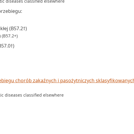
tic diseases classified elsewhere
przebiegu:
łej (B57.2†)
 (B57.2+)
B57.0†)
biegu chorób zakaźnych i pasożytniczych sklasyfikowanyc
tic diseases classified elsewhere