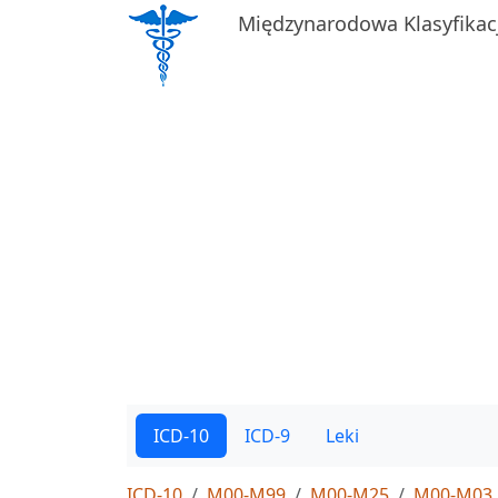
Międzynarodowa Klasyfikac
ICD-10
ICD-9
Leki
ICD-10
M00-M99
M00-M25
M00-M03