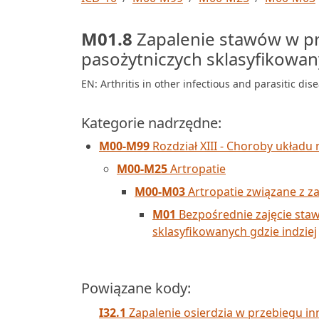
M01.8
Zapalenie stawów w pr
pasożytniczych sklasyfikowany
EN: Arthritis in other infectious and parasitic dis
Kategorie nadrzędne:
M00-M99
Rozdział XIII - Choroby układu 
M00-M25
Artropatie
M00-M03
Artropatie związane z z
M01
Bezpośrednie zajęcie sta
sklasyfikowanych gdzie indziej
Powiązane kody:
I32.1
Zapalenie osierdzia w przebiegu in