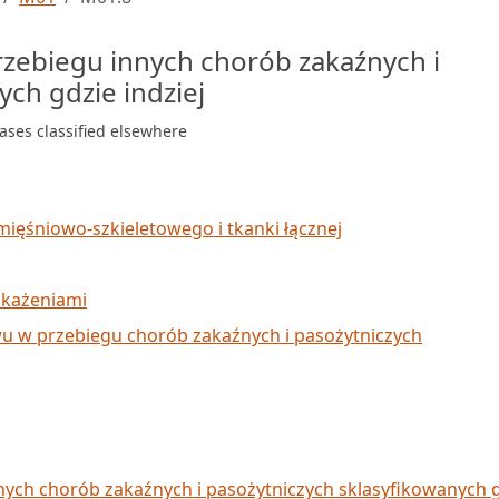
zebiegu innych chorób zakaźnych i
ch gdzie indziej
eases classified elsewhere
mięśniowo-szkieletowego i tkanki łącznej
akażeniami
wu w przebiegu chorób zakaźnych i pasożytniczych
nych chorób zakaźnych i pasożytniczych sklasyfikowanych 