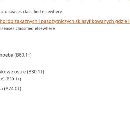
tic diseases classified elsewhere
orób zakaźnych i pasożytniczych sklasyfikowanych gdzie i
diseases classified elsewhere
oeba (B60.1†)
kowe ostre (B30.1†)
te) (B30.1+)
 (A74.0†)