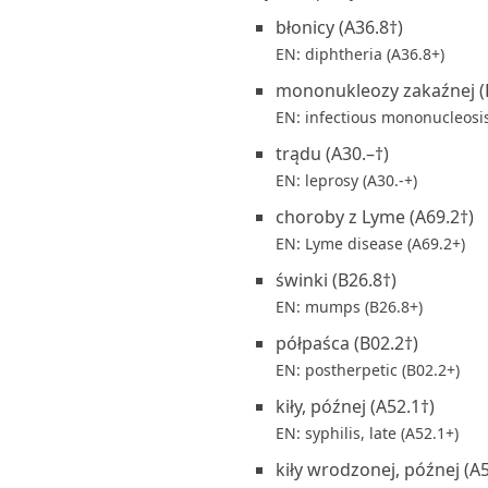
błonicy (A36.8†)
EN: diphtheria (A36.8+)
mononukleozy zakaźnej (
EN: infectious mononucleosis
trądu (A30.–†)
EN: leprosy (A30.-+)
choroby z Lyme (A69.2†)
EN: Lyme disease (A69.2+)
świnki (B26.8†)
EN: mumps (B26.8+)
półpaśca (B02.2†)
EN: postherpetic (B02.2+)
kiły, późnej (A52.1†)
EN: syphilis, late (A52.1+)
kiły wrodzonej, późnej (A5