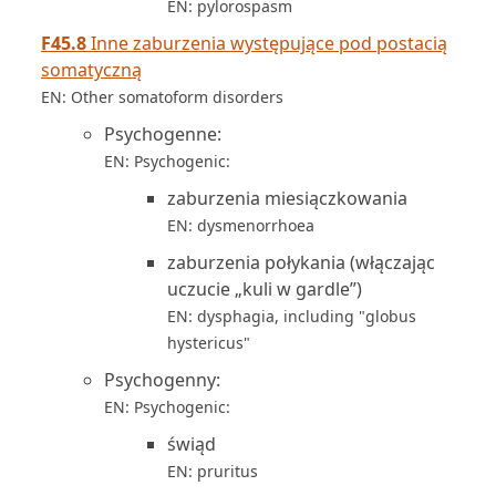
EN: pylorospasm
F45.8
Inne zaburzenia występujące pod postacią
somatyczną
EN: Other somatoform disorders
Psychogenne:
EN: Psychogenic:
zaburzenia miesiączkowania
EN: dysmenorrhoea
zaburzenia połykania (włączając
uczucie „kuli w gardle”)
EN: dysphagia, including "globus
hystericus"
Psychogenny:
EN: Psychogenic:
świąd
EN: pruritus