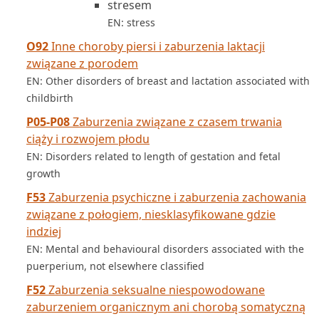
stresem
EN: stress
O92
Inne choroby piersi i zaburzenia laktacji
związane z porodem
EN: Other disorders of breast and lactation associated with
childbirth
P05-P08
Zaburzenia związane z czasem trwania
ciąży i rozwojem płodu
EN: Disorders related to length of gestation and fetal
growth
F53
Zaburzenia psychiczne i zaburzenia zachowania
związane z połogiem, niesklasyfikowane gdzie
indziej
EN: Mental and behavioural disorders associated with the
puerperium, not elsewhere classified
F52
Zaburzenia seksualne niespowodowane
zaburzeniem organicznym ani chorobą somatyczną