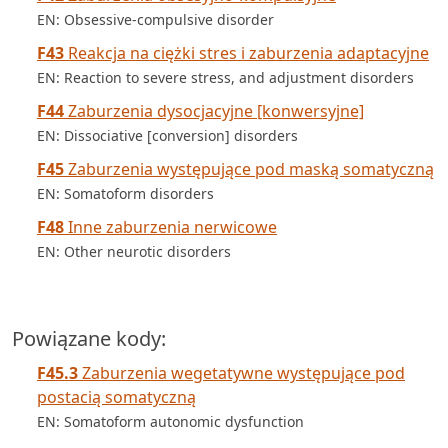
EN: Obsessive-compulsive disorder
F43
Reakcja na ciężki stres i zaburzenia adaptacyjne
EN: Reaction to severe stress, and adjustment disorders
F44
Zaburzenia dysocjacyjne [konwersyjne]
EN: Dissociative [conversion] disorders
F45
Zaburzenia występujące pod maską somatyczną
EN: Somatoform disorders
F48
Inne zaburzenia nerwicowe
EN: Other neurotic disorders
Powiązane kody:
F45.3
Zaburzenia wegetatywne występujące pod
postacią somatyczną
EN: Somatoform autonomic dysfunction