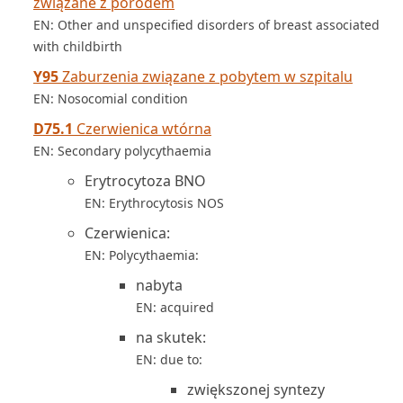
związane z porodem
EN: Other and unspecified disorders of breast associated
with childbirth
Y95
Zaburzenia związane z pobytem w szpitalu
EN: Nosocomial condition
D75.1
Czerwienica wtórna
EN: Secondary polycythaemia
Erytrocytoza BNO
EN: Erythrocytosis NOS
Czerwienica:
EN: Polycythaemia:
nabyta
EN: acquired
na skutek:
EN: due to:
zwiększonej syntezy