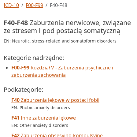
ICD-10
F00-F99
F40-F48
F40-F48
Zaburzenia nerwicowe, związane
ze stresem i pod postacią somatyczną
EN: Neurotic, stress-related and somatoform disorders
Kategorie nadrzędne:
F00-F99
Rozdział V - Zaburzenia psychiczne i
zaburzenia zachowania
Podkategorie:
F40
Zaburzenia lękowe w postaci fobii
EN: Phobic anxiety disorders
F41
Inne zaburzenia lękowe
EN: Other anxiety disorders
F42
Zaburzenia obsesyjno-kompulsyjne