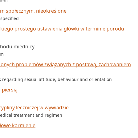
ment
m społecznym, nieokreślone
specified
iego prostego ustawienia główki w terminie porodu
chodu miednicy
im
ożonych problemów związanych z postawą, zachowaniem
 regarding sexual attitude, behaviour and orientation
piersią
cypliny leczniczej w wywiadzie
medical treatment and regimen
dłowe karmienie