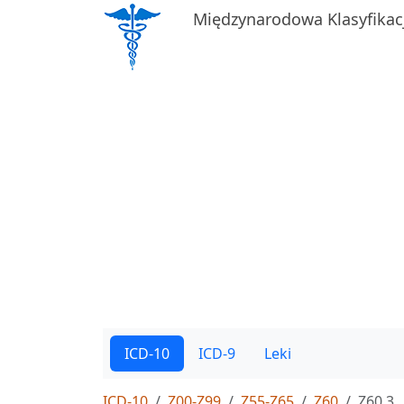
Międzynarodowa Klasyfikac
ICD-10
ICD-9
Leki
ICD-10
Z00-Z99
Z55-Z65
Z60
Z60.3