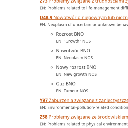
Z73
Problemy związane z trudnościami 
EN: Problems related to life-management diffi
D48.9
Nowotwór o niepewnym lub niezna
EN: Neoplasm of uncertain or unknown behavi
Rozrost BNO
EN: "Growth" NOS
Nowotwór BNO
EN: Neoplasm NOS
Nowy rozrost BNO
EN: New growth NOS
Guz BNO
EN: Tumour NOS
Y97
Zaburzenia związane z zanieczyszc
EN: Environmental-pollution-related conditio
Z58
Problemy związane ze środowiskiem
EN: Problems related to physical environment