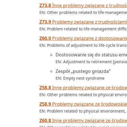
Z73.8
Inne problemy związane z trudnoś
EN: Other problems related to life-managemen
Z73.9
Problemy związane z trudnościami
EN: Problem related to life-management diffic
Z60.0
Problemy związane z dostosowanie
EN: Problems of adjustment to life-cycle trans
Dostosowanie się do statusu emer
EN: Adjustment to retirement [pensio
Zespół „pustego gniazda”
EN: Empty nest syndrome
Z58.8
Inne problemy związane ze środow
EN: Other problems related to physical envi
Z58.9
Problemy związane ze środowiskie
EN: Problem related to physical environment,
Z60.8
Inne problemy związane ze środo