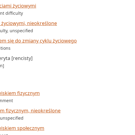
ciami życiowymi
t difficulty
 życiowymi, nieokreślone
ulty, unspecified
m się do zmiany cyklu życiowego
itions
yta [rencisty]
n]
iskiem fizycznym
ronment
m fizycznym, nieokreślone
 unspecified
wiskiem społecznym