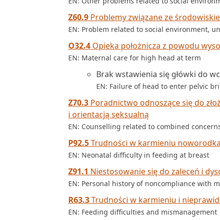
EN: Other problems related to social environ
Z60.9
Problemy związane ze środowiskie
EN: Problem related to social environment, un
O32.4
Opieka położnicza z powodu wysok
EN: Maternal care for high head at term
Brak wstawienia się główki do w
EN: Failure of head to enter pelvic br
Z70.3
Poradnictwo odnoszące się do zł
i orientacją seksualną
EN: Counselling related to combined concerns
P92.5
Trudności w karmieniu noworodka 
EN: Neonatal difficulty in feeding at breast
Z91.1
Niestosowanie się do zaleceń i dys
EN: Personal history of noncompliance with 
R63.3
Trudności w karmieniu i nieprawi
EN: Feeding difficulties and mismanagement