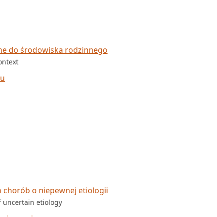
ne do środowiska rodzinnego
ontext
zu
chorób o niepewnej etiologii
 uncertain etiology