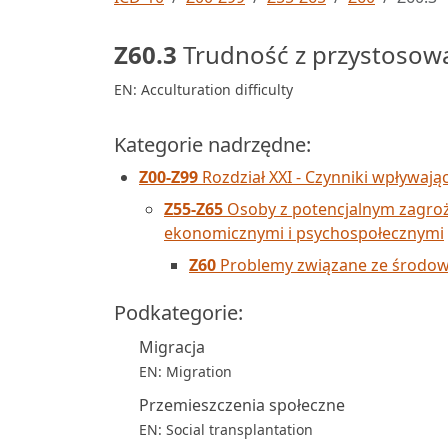
Z60.3
Trudność z przystosow
EN: Acculturation difficulty
Kategorie nadrzędne:
Z00-Z99
Rozdział XXI - Czynniki wpływają
Z55-Z65
Osoby z potencjalnym zagro
ekonomicznymi i psychospołecznymi
Z60
Problemy związane ze środow
Podkategorie:
Migracja
EN: Migration
Przemieszczenia społeczne
EN: Social transplantation