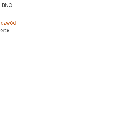
m BNO
 rozwód
vorce