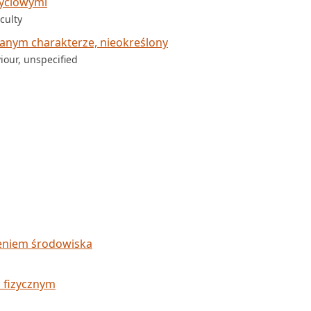
życiowymi
culty
nym charakterze, nieokreślony
our, unspecified
zeniem środowiska
n
 fizycznym