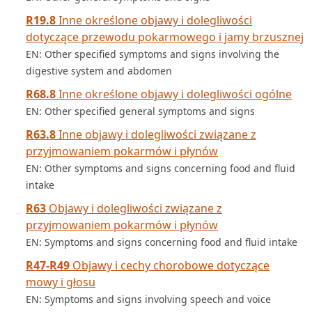
R19.8
Inne określone objawy i dolegliwości
dotyczące przewodu pokarmowego i jamy brzusznej
EN: Other specified symptoms and signs involving the
digestive system and abdomen
R68.8
Inne określone objawy i dolegliwości ogólne
EN: Other specified general symptoms and signs
R63.8
Inne objawy i dolegliwości związane z
przyjmowaniem pokarmów i płynów
EN: Other symptoms and signs concerning food and fluid
intake
R63
Objawy i dolegliwości związane z
przyjmowaniem pokarmów i płynów
EN: Symptoms and signs concerning food and fluid intake
R47-R49
Objawy i cechy chorobowe dotyczące
mowy i głosu
EN: Symptoms and signs involving speech and voice