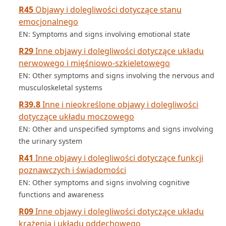
R45
Objawy i dolegliwości dotyczące stanu
emocjonalnego
EN: Symptoms and signs involving emotional state
R29
Inne objawy i dolegliwości dotyczące układu
nerwowego i mięśniowo­‑szkieletowego
EN: Other symptoms and signs involving the nervous and
musculoskeletal systems
R39.8
Inne i nieokreślone objawy i dolegliwości
dotyczące układu moczowego
EN: Other and unspecified symptoms and signs involving
the urinary system
R41
Inne objawy i dolegliwości dotyczące funkcji
poznawczych i świadomości
EN: Other symptoms and signs involving cognitive
functions and awareness
R09
Inne objawy i dolegliwości dotyczące układu
krążenia i układu oddechowego