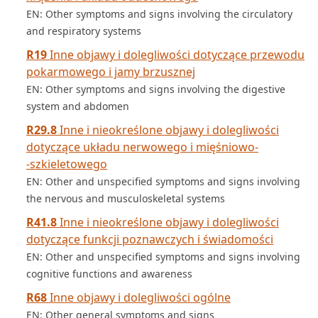
EN: Other symptoms and signs involving the circulatory
and respiratory systems
R19
Inne objawy i dolegliwości dotyczące przewodu
pokarmowego i jamy brzusznej
EN: Other symptoms and signs involving the digestive
system and abdomen
R29.8
Inne i nieokreślone objawy i dolegliwości
dotyczące układu nerwowego i mięśniowo­
‑szkieletowego
EN: Other and unspecified symptoms and signs involving
the nervous and musculoskeletal systems
R41.8
Inne i nieokreślone objawy i dolegliwości
dotyczące funkcji poznawczych i świadomości
EN: Other and unspecified symptoms and signs involving
cognitive functions and awareness
R68
Inne objawy i dolegliwości ogólne
EN: Other general symptoms and signs