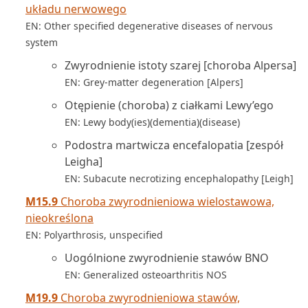
układu nerwowego
EN: Other specified degenerative diseases of nervous
system
Zwyrodnienie istoty szarej [choroba Alpersa]
EN: Grey-matter degeneration [Alpers]
Otępienie (choroba) z ciałkami Lewy’ego
EN: Lewy body(ies)(dementia)(disease)
Podostra martwicza encefalopatia [zespół
Leigha]
EN: Subacute necrotizing encephalopathy [Leigh]
M15.9
Choroba zwyrodnieniowa wielostawowa,
nieokreślona
EN: Polyarthrosis, unspecified
Uogólnione zwyrodnienie stawów BNO
EN: Generalized osteoarthritis NOS
M19.9
Choroba zwyrodnieniowa stawów,