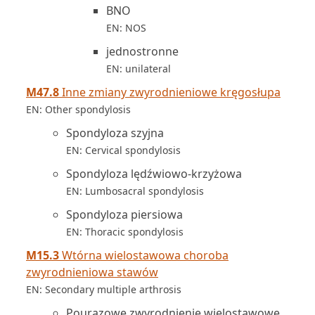
BNO
EN: NOS
jednostronne
EN: unilateral
M47.8
Inne zmiany zwyrodnieniowe kręgosłupa
EN: Other spondylosis
Spondyloza szyjna
EN: Cervical spondylosis
Spondyloza lędźwiowo-krzyżowa
EN: Lumbosacral spondylosis
Spondyloza piersiowa
EN: Thoracic spondylosis
M15.3
Wtórna wielostawowa choroba
zwyrodnieniowa stawów
EN: Secondary multiple arthrosis
Pourazowe zwyrodnienie wielostawowe