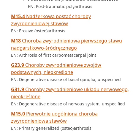
EN: Post-traumatic polyarthrosis
M15.4
Nadżerkowa postać choroby
zwyrodnieniowej stawów
EN: Erosive (osteo)arthrosis
M18
Choroba zwyrodnieniowa pierwszego stawu
nadgarstkowo-śródręcznego
EN: Arthrosis of first carpometacarpal joint
G23.9
Choroby zwyrodnieniowe zwojów
podstawnych, nieokreślone
EN: Degenerative disease of basal ganglia, unspecified
G31.9
Choroby zwyrodnieniowe układu nerwowego,
nieokreślone
EN: Degenerative disease of nervous system, unspecified
M15.0
Pierwotnie uogólniona choroba
zwyrodnieniowa stawów
EN: Primary generalized (osteo)arthrosis