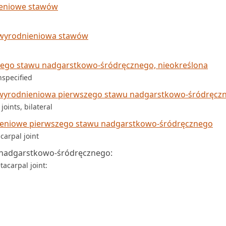
ieniowe stawów
zwyrodnieniowa stawów
ego stawu nadgarstkowo-śródręcznego, nieokreślona
nspecified
wyrodnieniowa pierwszego stawu nadgarstkowo­‑śródręcz
joints, bilateral
ieniowe pierwszego stawu nadgarstkowo-śródręcznego
carpal joint
 nadgarstkowo-śródręcznego:
tacarpal joint: