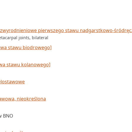
 zwyrodnieniowe pierwszego stawu nadgarstkowo­‑śródrę
acarpal joints, bilateral
owa stawu biodrowego]
wa stawu kolanowego]
elostawowe
awowa, nieokreślona
ów BNO