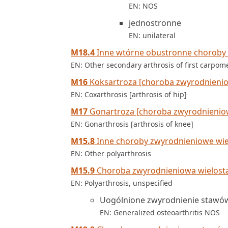
EN: NOS
jednostronne
EN: unilateral
M18.4
Inne wtórne obustronne choroby
EN: Other secondary arthrosis of first carpomet
M16
Koksartroza [choroba zwyrodnieni
EN: Coxarthrosis [arthrosis of hip]
M17
Gonartroza [choroba zwyrodnienio
EN: Gonarthrosis [arthrosis of knee]
M15.8
Inne choroby zwyrodnieniowe wi
EN: Other polyarthrosis
M15.9
Choroba zwyrodnieniowa wielost
EN: Polyarthrosis, unspecified
Uogólnione zwyrodnienie staw
EN: Generalized osteoarthritis NOS