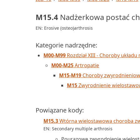
M15.4
Nadżerkowa postać ch
EN: Erosive (osteo)arthrosis
Kategorie nadrzędne:
M00-M99
Rozdział XIII - Choroby układu 
M00-M25
Artropatie
M15-M19
Choroby zwyrodnienio
M15
Zwyrodnienie wielostaw
Powiązane kody:
M15.3
Wtórna wielostawowa choroba z
EN: Secondary multiple arthrosis
Pourazowe zwyrodnienie wielos