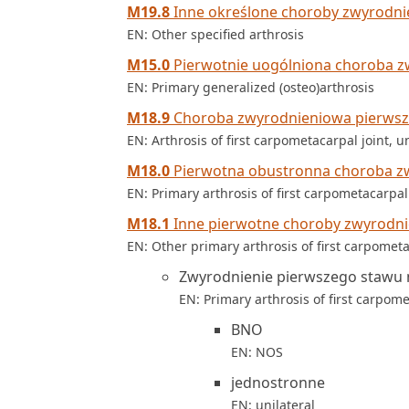
M19.8
Inne określone choroby zwyrodn
EN: Other specified arthrosis
M15.0
Pierwotnie uogólniona choroba 
EN: Primary generalized (osteo)arthrosis
M18.9
Choroba zwyrodnieniowa pierwsz
EN: Arthrosis of first carpometacarpal joint, u
M18.0
Pierwotna obustronna choroba z
EN: Primary arthrosis of first carpometacarpal 
M18.1
Inne pierwotne choroby zwyrodn
EN: Other primary arthrosis of first carpometa
Zwyrodnienie pierwszego stawu
EN: Primary arthrosis of first carpome
BNO
EN: NOS
jednostronne
EN: unilateral