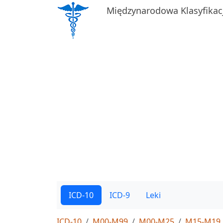
Międzynarodowa Klasyfikac
ICD-10
ICD-9
Leki
ICD-10
M00-M99
M00-M25
M15-M19