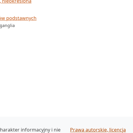
 nieokreślona
jów podstawnych
 ganglia
harakter informacyjny i nie
Prawa autorskie, licencja