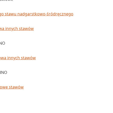
go stawu nadgarstkowo-śródręcznego
wa innych stawów
BNO
owa innych stawów
 BNO
iowe stawów