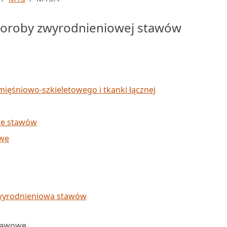
oroby zwyrodnieniowej stawów
mięśniowo-szkieletowego i tkanki łącznej
we stawów
owe
wyrodnieniowa stawów
tawowe