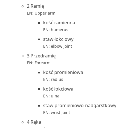
2 Ramię
EN: Upper arm
kość ramienna
EN: humerus
staw łokciowy
EN: elbow joint
3 Przedramię
EN: Forearm
kość promieniowa
EN: radius
kość łokciowa
EN: ulna
staw promieniowo-nadgarstkowy
EN: wrist joint
4 Ręka