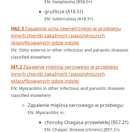
EN: toxoplasma (B58.0+)
gruźlicze (A18.5†)
EN: tuberculous (A18.5+)
H62.3
Zapalenie ucha zewnętrznego w przebiegu
innych chorób zakaźnych i pasożytniczych
sklasyfikowanych gdzie indziej
EN: Otitis externa in other infectious and parasitic diseases
classified elsewhere
I41.2
Zapalenie mięśnia sercowego w przebiegu
innych chorób zakaźnych i pasożytniczych
sklasyfikowanych gdzie indziej
EN: Myocarditis in other infectious and parasitic diseases
classified elsewhere
Zapalenie mięśnia sercowego w przebiegu:
EN: Myocarditis in:
choroby Chagasa przewlekłej (B57.2†)
EN: Chagas' disease (chronic) (B57.2+)