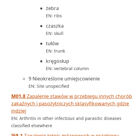
żebra
EN: ribs
czaszka
EN: skull
tułów
EN: trunk
kręgosłup
EN: vertebral column
9 Nieokreślone umiejscowienie
EN: Site unspecified
M01.8
Zapalenie stawów w przebiegu innych chorób
zakaźnych i pasożytniczych sklasyfikowanych gdzie
indziej
EN: Arthritis in other infectious and parasitic diseases
classified elsewhere
I68.1
Zapalenie tętnic mózgowych w przebiegu