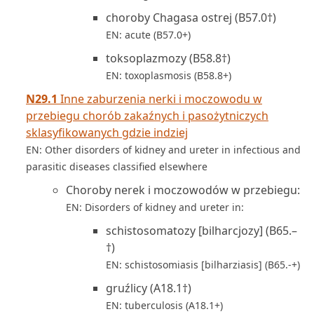
choroby Chagasa ostrej (B57.0†)
EN: acute (B57.0+)
toksoplazmozy (B58.8†)
EN: toxoplasmosis (B58.8+)
N29.1
Inne zaburzenia nerki i moczowodu w
przebiegu chorób zakaźnych i pasożytniczych
sklasyfikowanych gdzie indziej
EN: Other disorders of kidney and ureter in infectious and
parasitic diseases classified elsewhere
Choroby nerek i moczowodów w przebiegu:
EN: Disorders of kidney and ureter in:
schistosomatozy [bilharcjozy] (B65.–
†)
EN: schistosomiasis [bilharziasis] (B65.-+)
gruźlicy (A18.1†)
EN: tuberculosis (A18.1+)