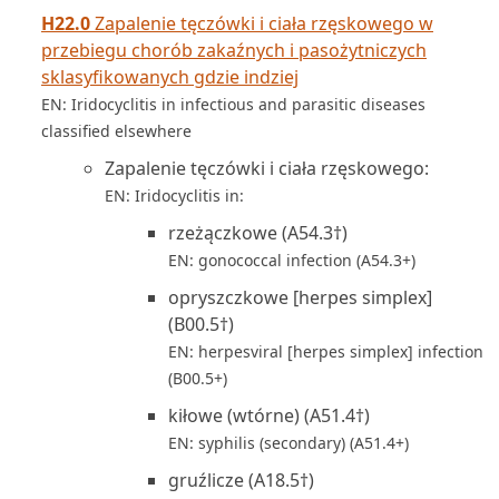
H22.0
Zapalenie tęczówki i ciała rzęskowego w
przebiegu chorób zakaźnych i pasożytniczych
sklasyfikowanych gdzie indziej
EN: Iridocyclitis in infectious and parasitic diseases
classified elsewhere
Zapalenie tęczówki i ciała rzęskowego:
EN: Iridocyclitis in:
rzeżączkowe (A54.3†)
EN: gonococcal infection (A54.3+)
opryszczkowe [herpes simplex]
(B00.5†)
EN: herpesviral [herpes simplex] infection
(B00.5+)
kiłowe (wtórne) (A51.4†)
EN: syphilis (secondary) (A51.4+)
gruźlicze (A18.5†)