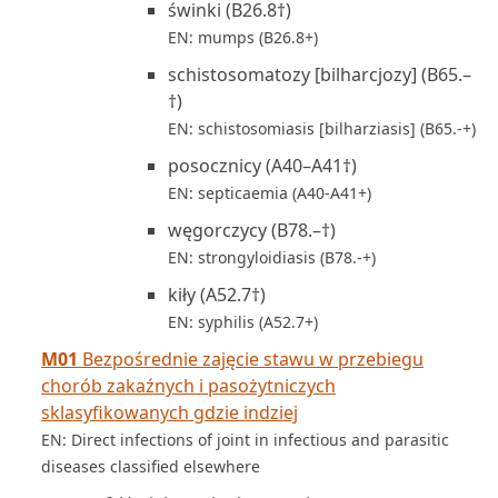
świnki (B26.8†)
EN: mumps (B26.8+)
schistosomatozy [bilharcjozy] (B65.–
†)
EN: schistosomiasis [bilharziasis] (B65.-+)
posocznicy (A40–A41†)
EN: septicaemia (A40-A41+)
węgorczycy (B78.–†)
EN: strongyloidiasis (B78.-+)
kiły (A52.7†)
EN: syphilis (A52.7+)
M01
Bezpośrednie zajęcie stawu w przebiegu
chorób zakaźnych i pasożytniczych
sklasyfikowanych gdzie indziej
EN: Direct infections of joint in infectious and parasitic
diseases classified elsewhere