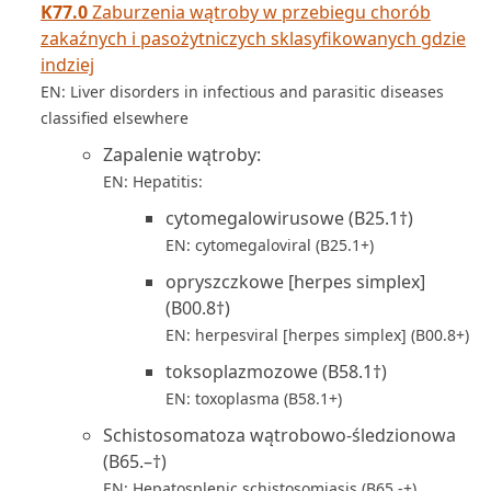
K77.0
Zaburzenia wątroby w przebiegu chorób
zakaźnych i pasożytniczych sklasyfikowanych gdzie
indziej
EN: Liver disorders in infectious and parasitic diseases
classified elsewhere
Zapalenie wątroby:
EN: Hepatitis:
cytomegalowirusowe (B25.1†)
EN: cytomegaloviral (B25.1+)
opryszczkowe [herpes simplex]
(B00.8†)
EN: herpesviral [herpes simplex] (B00.8+)
toksoplazmozowe (B58.1†)
EN: toxoplasma (B58.1+)
Schistosomatoza wątrobowo-śledzionowa
(B65.–†)
EN: Hepatosplenic schistosomiasis (B65.-+)