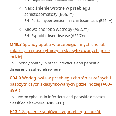
Nadciśnienie wrotne w przebiegu
schistosomatozy (B65.–†)
EN: Portal hypertension in schistosomiasis (B65.-+)
Kiłowa choroba wątroby (A52.7†)
EN: Syphilitic liver disease (A52.7+)
M49.3
Spondylopatia w przebiegu innych chorób
zakaźnych i pasożytniczych sklasyfikowanych gdzie
indziej
EN: Spondylopathy in other infectious and parasitic
diseases classified elsewhere
G94.0
Wodogłowie w przebiegu chorób zakaźnych i
pasożytniczych sklasyfikowanych gdzie indziej (A00–
B99†)
EN: Hydrocephalus in infectious and parasitic diseases
classified elsewhere (A00-B99+)
H13.1
Zapalenie spojówek w przebiegu chorób