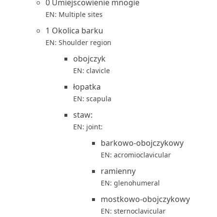
0 Umiejscowienie mnogie
EN: Multiple sites
1 Okolica barku
EN: Shoulder region
obojczyk
EN: clavicle
łopatka
EN: scapula
staw:
EN: joint:
barkowo-obojczykowy
EN: acromioclavicular
ramienny
EN: glenohumeral
mostkowo-obojczykowy
EN: sternoclavicular