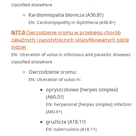
classified elsewhere
Kardiomiopatia błonicza (A36.8†)
EN: Cardiomyopathy in diphtheria (A36.8+)
N77.0
Owrzodzenie sromu w przebiegu chorób
zakaźnych i pasożytniczych sklasyfikowanych gdzie
indziej
EN: Ulceration of vulva in infectious and parasitic diseases
classified elsewhere
Owrzodzenie sromu:
EN: Ulceration of vulva in:
opryszczkowe [herpes simplex]
(A60.0†)
EN: herpesviral [herpes simplex] infection
(A60.0+)
gruźlicze (A18.1†)
EN: tuberculosis (A18.1+)