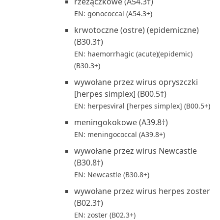
rzeżączkowe (A54.3†)
EN: gonococcal (A54.3+)
krwotoczne (ostre) (epidemiczne)
(B30.3†)
EN: haemorrhagic (acute)(epidemic)
(B30.3+)
wywołane przez wirus opryszczki
[herpes simplex] (B00.5†)
EN: herpesviral [herpes simplex] (B00.5+)
meningokokowe (A39.8†)
EN: meningococcal (A39.8+)
wywołane przez wirus Newcastle
(B30.8†)
EN: Newcastle (B30.8+)
wywołane przez wirus herpes zoster
(B02.3†)
EN: zoster (B02.3+)