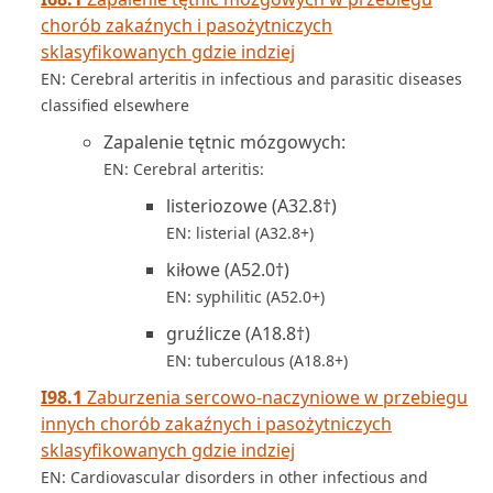
chorób zakaźnych i pasożytniczych
sklasyfikowanych gdzie indziej
EN: Cerebral arteritis in infectious and parasitic diseases
classified elsewhere
Zapalenie tętnic mózgowych:
EN: Cerebral arteritis:
listeriozowe (A32.8†)
EN: listerial (A32.8+)
kiłowe (A52.0†)
EN: syphilitic (A52.0+)
gruźlicze (A18.8†)
EN: tuberculous (A18.8+)
I98.1
Zaburzenia sercowo-naczyniowe w przebiegu
innych chorób zakaźnych i pasożytniczych
sklasyfikowanych gdzie indziej
EN: Cardiovascular disorders in other infectious and