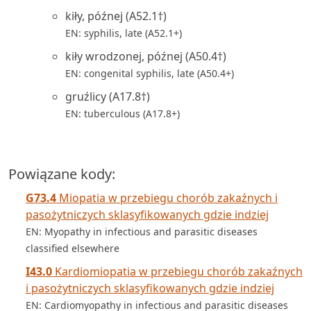
kiły, późnej (A52.1†)
EN: syphilis, late (A52.1+)
kiły wrodzonej, późnej (A50.4†)
EN: congenital syphilis, late (A50.4+)
gruźlicy (A17.8†)
EN: tuberculous (A17.8+)
Powiązane kody:
G73.4
Miopatia w przebiegu chorób zakaźnych i
pasożytniczych sklasyfikowanych gdzie indziej
EN: Myopathy in infectious and parasitic diseases
classified elsewhere
I43.0
Kardiomiopatia w przebiegu chorób zakaźnych
i pasożytniczych sklasyfikowanych gdzie indziej
EN: Cardiomyopathy in infectious and parasitic diseases