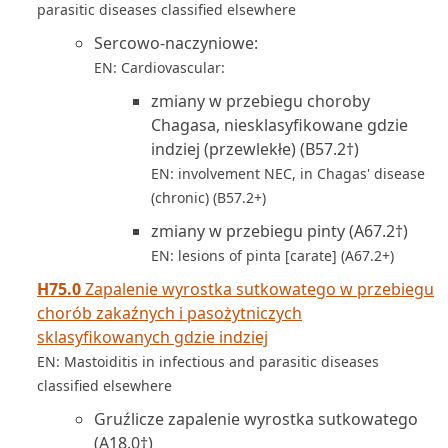
parasitic diseases classified elsewhere
Sercowo-naczyniowe:
EN: Cardiovascular:
zmiany w przebiegu choroby
Chagasa, niesklasyfikowane gdzie
indziej (przewlekłe) (B57.2†)
EN: involvement NEC, in Chagas' disease
(chronic) (B57.2+)
zmiany w przebiegu pinty (A67.2†)
EN: lesions of pinta [carate] (A67.2+)
H75.0
Zapalenie wyrostka sutkowatego w przebiegu
chorób zakaźnych i pasożytniczych
sklasyfikowanych gdzie indziej
EN: Mastoiditis in infectious and parasitic diseases
classified elsewhere
Gruźlicze zapalenie wyrostka sutkowatego
(A18.0†)