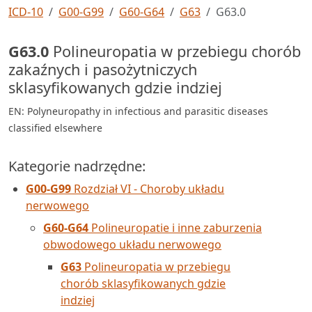
ICD-10
G00-G99
G60-G64
G63
G63.0
G63.0
Polineuropatia w przebiegu chorób
zakaźnych i pasożytniczych
sklasyfikowanych gdzie indziej
EN: Polyneuropathy in infectious and parasitic diseases
classified elsewhere
Kategorie nadrzędne:
G00-G99
Rozdział VI - Choroby układu
nerwowego
G60-G64
Polineuropatie i inne zaburzenia
obwodowego układu nerwowego
G63
Polineuropatia w przebiegu
chorób sklasyfikowanych gdzie
indziej