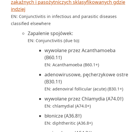
zakaźnych i pasożytniczych sklasyfikowanych gdzie
indziej
EN: Conjunctivitis in infectious and parasitic diseases
classified elsewhere
Zapalenie spojówek:
EN: Conjunctivitis (due to):
wywołane przez Acanthamoeba
(B60.1†)
EN: Acanthamoeba (B60.1+)
adenowirusowe, pęcherzykowe ostre
(B30.1†)
EN: adenoviral follicular (acute) (B30.1+)
wywołane przez Chlamydia (A74.0†)
EN: chlamydial (A74.0+)
błonicze (A36.8†)
EN: diphtheritic (A36.8+)