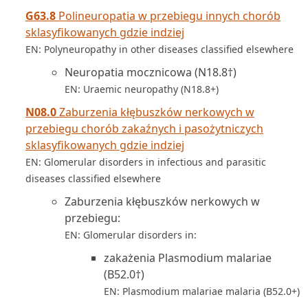
G63.8
Polineuropatia w przebiegu innych chorób
sklasyfikowanych gdzie indziej
EN: Polyneuropathy in other diseases classified elsewhere
Neuropatia mocznicowa (N18.8†)
EN: Uraemic neuropathy (N18.8+)
N08.0
Zaburzenia kłębuszków nerkowych w
przebiegu chorób zakaźnych i pasożytniczych
sklasyfikowanych gdzie indziej
EN: Glomerular disorders in infectious and parasitic
diseases classified elsewhere
Zaburzenia kłębuszków nerkowych w
przebiegu:
EN: Glomerular disorders in:
zakażenia Plasmodium malariae
(B52.0†)
EN: Plasmodium malariae malaria (B52.0+)