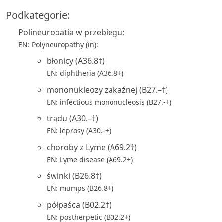
Podkategorie:
Polineuropatia w przebiegu:
EN: Polyneuropathy (in):
błonicy (A36.8†)
EN: diphtheria (A36.8+)
mononukleozy zakaźnej (B27.–†)
EN: infectious mononucleosis (B27.-+)
trądu (A30.–†)
EN: leprosy (A30.-+)
choroby z Lyme (A69.2†)
EN: Lyme disease (A69.2+)
świnki (B26.8†)
EN: mumps (B26.8+)
półpaśca (B02.2†)
EN: postherpetic (B02.2+)