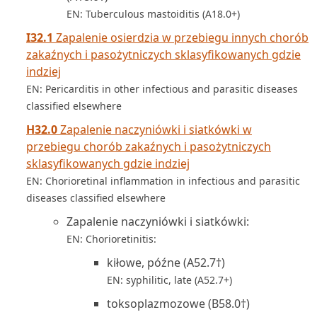
EN: Tuberculous mastoiditis (A18.0+)
I32.1
Zapalenie osierdzia w przebiegu innych chorób
zakaźnych i pasożytniczych sklasyfikowanych gdzie
indziej
EN: Pericarditis in other infectious and parasitic diseases
classified elsewhere
H32.0
Zapalenie naczyniówki i siatkówki w
przebiegu chorób zakaźnych i pasożytniczych
sklasyfikowanych gdzie indziej
EN: Chorioretinal inflammation in infectious and parasitic
diseases classified elsewhere
Zapalenie naczyniówki i siatkówki:
EN: Chorioretinitis:
kiłowe, późne (A52.7†)
EN: syphilitic, late (A52.7+)
toksoplazmozowe (B58.0†)