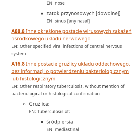
EN: nose
zatok przynosowych [dowolnej]
EN: sinus [any nasal]
A88.8
Inne określone postacie wirusowych zakażeń
ośrodkowego układu nerwowego
EN: Other specified viral infections of central nervous
system
A16.8
Inne postacie gruźlicy układu oddechowego,
bez informacji o potwierdzeniu bakteriologicznym
lub histologicznym
EN: Other respiratory tuberculosis, without mention of
bacteriological or histological confirmation
Gruźlica:
EN: Tuberculosis of:
śródpiersia
EN: mediastinal