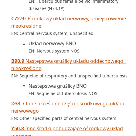
EN: Tuberculous female pelvic inflammatory
disease+ (N74.1*)
C72.9
Ośrodkowy układ nerwowy, umiejscowienie
nieokreślone
EN: Central nervous system, unspecified
Układ nerwowy BNO
EN: Nervous system NOS
B90.9
Następstwa gruźlicy układu oddechowego i
nieokreślonej
EN: Sequelae of respiratory and unspecified tuberculosis
Następstwa gruźlicy BNO
EN: Sequelae of tuberculosis NOS
D33.7
Inne określone części ośrodkowego układu
nerwowego
EN: Other specified parts of central nervous system
Y50.8
Inne środki pobudzające ośrodkowy układ
nerwowy