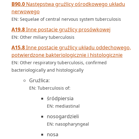
B90.0
Następstwa gruźlicy ośrodkowego układu
nerwowego
EN: Sequelae of central nervous system tuberculosis
A19.8
Inne postacie gruźlicy prosówkowej
EN: Other miliary tuberculosis
A15.8
Inne postacie gruźlicy układu oddechowego,
potwierdzone bakteriologicznie i histologicznie
EN: Other respiratory tuberculosis, confirmed
bacteriologically and histologically
Gruźlica:
EN: Tuberculosis of:
śródpiersia
EN: mediastinal
nosogardzieli
EN: nasopharyngeal
nosa