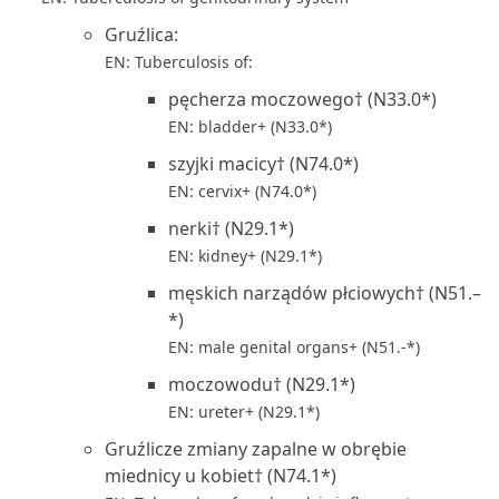
Gruźlica:
EN: Tuberculosis of:
pęcherza moczowego† (N33.0*)
EN: bladder+ (N33.0*)
szyjki macicy† (N74.0*)
EN: cervix+ (N74.0*)
nerki† (N29.1*)
EN: kidney+ (N29.1*)
męskich narządów płciowych† (N51.–
*)
EN: male genital organs+ (N51.-*)
moczowodu† (N29.1*)
EN: ureter+ (N29.1*)
Gruźlicze zmiany zapalne w obrębie
miednicy u kobiet† (N74.1*)