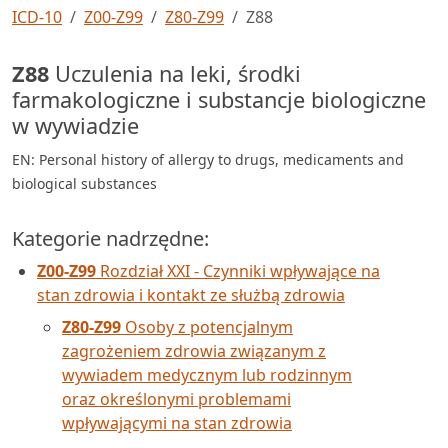
ICD-10
Z00-Z99
Z80-Z99
Z88
Z88
Uczulenia na leki, środki
farmakologiczne i substancje biologiczne
w wywiadzie
EN: Personal history of allergy to drugs, medicaments and
biological substances
Kategorie nadrzędne:
Z00-Z99
Rozdział XXI - Czynniki wpływające na
stan zdrowia i kontakt ze służbą zdrowia
Z80-Z99
Osoby z potencjalnym
zagrożeniem zdrowia związanym z
wywiadem medycznym lub rodzinnym
oraz określonymi problemami
wpływającymi na stan zdrowia