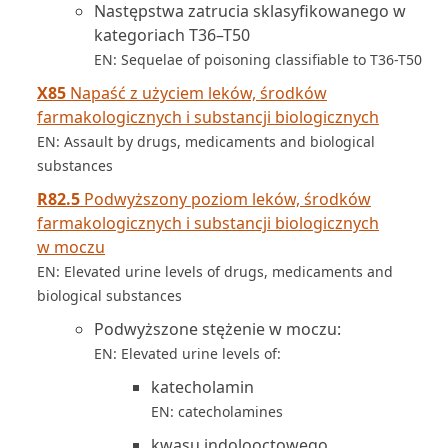
Następstwa zatrucia sklasyfikowanego w
kategoriach T36–T50
EN: Sequelae of poisoning classifiable to T36-T50
X85
Napaść z użyciem leków, środków
farmakologicznych i substancji biologicznych
EN: Assault by drugs, medicaments and biological
substances
R82.5
Podwyższony poziom leków, środków
farmakologicznych i substancji biologicznych
w moczu
EN: Elevated urine levels of drugs, medicaments and
biological substances
Podwyższone stężenie w moczu:
EN: Elevated urine levels of:
katecholamin
EN: catecholamines
kwasu indolooctowego