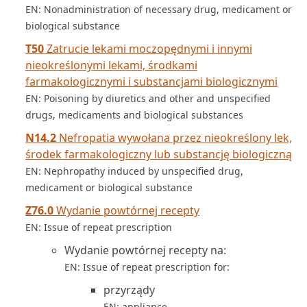
EN: Nonadministration of necessary drug, medicament or
biological substance
T50
Zatrucie lekami moczopędnymi i innymi
nieokreślonymi lekami, środkami
farmakologicznymi i substancjami biologicznymi
EN: Poisoning by diuretics and other and unspecified
drugs, medicaments and biological substances
N14.2
Nefropatia wywołana przez nieokreślony lek,
środek farmakologiczny lub substancję biologiczną
EN: Nephropathy induced by unspecified drug,
medicament or biological substance
Z76.0
Wydanie powtórnej recepty
EN: Issue of repeat prescription
Wydanie powtórnej recepty na:
EN: Issue of repeat prescription for:
przyrządy
EN: appliance