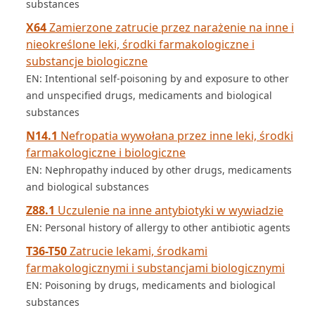
substances
X64
Zamierzone zatrucie przez narażenie na inne i
nieokreślone leki, środki farmakologiczne i
substancje biologiczne
EN: Intentional self-poisoning by and exposure to other
and unspecified drugs, medicaments and biological
substances
N14.1
Nefropatia wywołana przez inne leki, środki
farmakologiczne i biologiczne
EN: Nephropathy induced by other drugs, medicaments
and biological substances
Z88.1
Uczulenie na inne antybiotyki w wywiadzie
EN: Personal history of allergy to other antibiotic agents
T36-T50
Zatrucie lekami, środkami
farmakologicznymi i substancjami biologicznymi
EN: Poisoning by drugs, medicaments and biological
substances