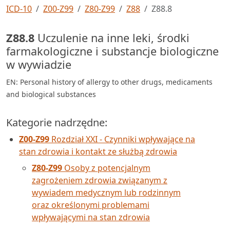
ICD-10
Z00-Z99
Z80-Z99
Z88
Z88.8
Z88.8
Uczulenie na inne leki, środki
farmakologiczne i substancje biologiczne
w wywiadzie
EN: Personal history of allergy to other drugs, medicaments
and biological substances
Kategorie nadrzędne:
Z00-Z99
Rozdział XXI - Czynniki wpływające na
stan zdrowia i kontakt ze służbą zdrowia
Z80-Z99
Osoby z potencjalnym
zagrożeniem zdrowia związanym z
wywiadem medycznym lub rodzinnym
oraz określonymi problemami
wpływającymi na stan zdrowia