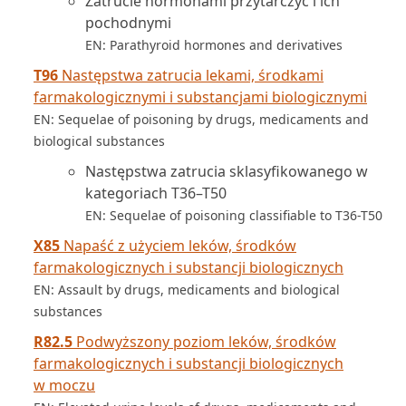
Zatrucie hormonami przytarczyc i ich
pochodnymi
EN: Parathyroid hormones and derivatives
T96
Następstwa zatrucia lekami, środkami
farmakologicznymi i substancjami biologicznymi
EN: Sequelae of poisoning by drugs, medicaments and
biological substances
Następstwa zatrucia sklasyfikowanego w
kategoriach T36–T50
EN: Sequelae of poisoning classifiable to T36-T50
X85
Napaść z użyciem leków, środków
farmakologicznych i substancji biologicznych
EN: Assault by drugs, medicaments and biological
substances
R82.5
Podwyższony poziom leków, środków
farmakologicznych i substancji biologicznych
w moczu