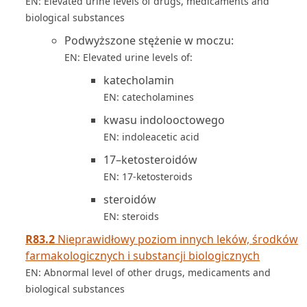
EN: Elevated urine levels of drugs, medicaments and
biological substances
Podwyższone stężenie w moczu:
EN: Elevated urine levels of:
katecholamin
EN: catecholamines
kwasu indolooctowego
EN: indoleacetic acid
17–ketosteroidów
EN: 17-ketosteroids
steroidów
EN: steroids
R83.2
Nieprawidłowy poziom innych leków, środków
farmakologicznych i substancji biologicznych
EN: Abnormal level of other drugs, medicaments and
biological substances