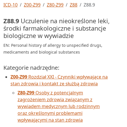
ICD-10
Z00-Z99
Z80-Z99
Z88
Z88.9
Z88.9
Uczulenie na nieokreślone leki,
środki farmakologiczne i substancje
biologiczne w wywiadzie
EN: Personal history of allergy to unspecified drugs,
medicaments and biological substances
Kategorie nadrzędne:
Z00-Z99
Rozdział XXI - Czynniki wpływające na
stan zdrowia i kontakt ze służbą zdrowia
Z80-Z99
Osoby z potencjalnym
zagrożeniem zdrowia związanym z
wywiadem medycznym lub rodzinnym
oraz określonymi problemami
wpływającymi na stan zdrowia