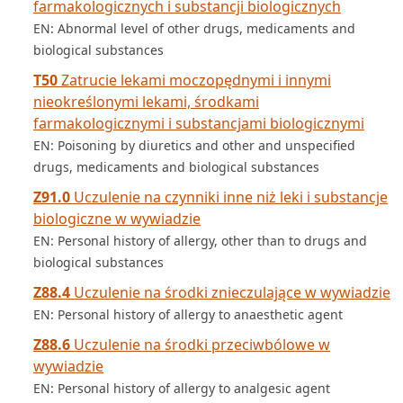
farmakologicznych i substancji biologicznych
EN: Abnormal level of other drugs, medicaments and
biological substances
T50
Zatrucie lekami moczopędnymi i innymi
nieokreślonymi lekami, środkami
farmakologicznymi i substancjami biologicznymi
EN: Poisoning by diuretics and other and unspecified
drugs, medicaments and biological substances
Z91.0
Uczulenie na czynniki inne niż leki i substancje
biologiczne w wywiadzie
EN: Personal history of allergy, other than to drugs and
biological substances
Z88.4
Uczulenie na środki znieczulające w wywiadzie
EN: Personal history of allergy to anaesthetic agent
Z88.6
Uczulenie na środki przeciwbólowe w
wywiadzie
EN: Personal history of allergy to analgesic agent