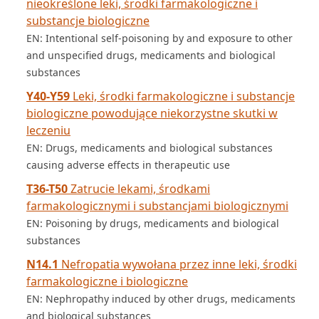
nieokreślone leki, środki farmakologiczne i
substancje biologiczne
EN: Intentional self-poisoning by and exposure to other
and unspecified drugs, medicaments and biological
substances
Y40-Y59
Leki, środki farmakologiczne i substancje
biologiczne powodujące niekorzystne skutki w
leczeniu
EN: Drugs, medicaments and biological substances
causing adverse effects in therapeutic use
T36-T50
Zatrucie lekami, środkami
farmakologicznymi i substancjami biologicznymi
EN: Poisoning by drugs, medicaments and biological
substances
N14.1
Nefropatia wywołana przez inne leki, środki
farmakologiczne i biologiczne
EN: Nephropathy induced by other drugs, medicaments
and biological substances