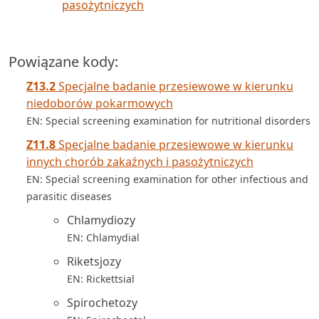
pasożytniczych
Powiązane kody:
Z13.2
Specjalne badanie przesiewowe w kierunku
niedoborów pokarmowych
EN: Special screening examination for nutritional disorders
Z11.8
Specjalne badanie przesiewowe w kierunku
innych chorób zakaźnych i pasożytniczych
EN: Special screening examination for other infectious and
parasitic diseases
Chlamydiozy
EN: Chlamydial
Riketsjozy
EN: Rickettsial
Spirochetozy