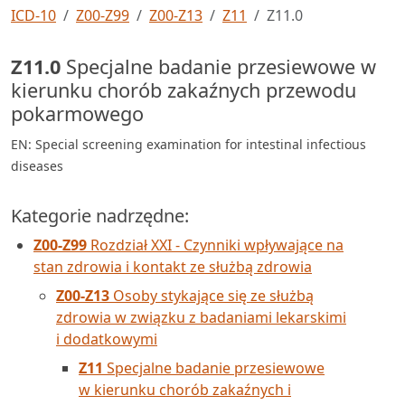
ICD-10
Z00-Z99
Z00-Z13
Z11
Z11.0
Z11.0
Specjalne badanie przesiewowe w
kierunku chorób zakaźnych przewodu
pokarmowego
EN: Special screening examination for intestinal infectious
diseases
Kategorie nadrzędne:
Z00-Z99
Rozdział XXI - Czynniki wpływające na
stan zdrowia i kontakt ze służbą zdrowia
Z00-Z13
Osoby stykające się ze służbą
zdrowia w związku z badaniami lekarskimi
i dodatkowymi
Z11
Specjalne badanie przesiewowe
w kierunku chorób zakaźnych i