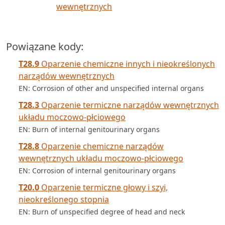
wewnętrznych
Powiązane kody:
T28.9
Oparzenie chemiczne innych i nieokreślonych
narządów wewnętrznych
EN: Corrosion of other and unspecified internal organs
T28.3
Oparzenie termiczne narządów wewnętrznych
układu moczowo-płciowego
EN: Burn of internal genitourinary organs
T28.8
Oparzenie chemiczne narządów
wewnętrznych układu moczowo-płciowego
EN: Corrosion of internal genitourinary organs
T20.0
Oparzenie termiczne głowy i szyi,
nieokreślonego stopnia
EN: Burn of unspecified degree of head and neck