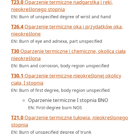
T23.0
Oparzenie termiczne nadgarstka i ręki,
nieokreślonego stopnia
EN: Burn of unspecified degree of wrist and hand
T26.4
Oparzenie termiczne oka i przydatków oka,
nieokreślone
EN: Burn of eye and adnexa, part unspecified
T30
Oparzenie termiczne i chemiczne, okolica ciała
nieokreślona
EN: Burn and corrosion, body region unspecified
T30.1
Oparzenie termiczne nieokreślonej okolicy
ciała, I stopnia
EN: Burn of first degree, body region unspecified
Oparzenie termiczne I stopnia BNO
EN: First-degree burn NOS
T21.0
Oparzenie termiczne tułowia, nieokreślonego
stopnia
EN: Burn of unspecified degree of trunk