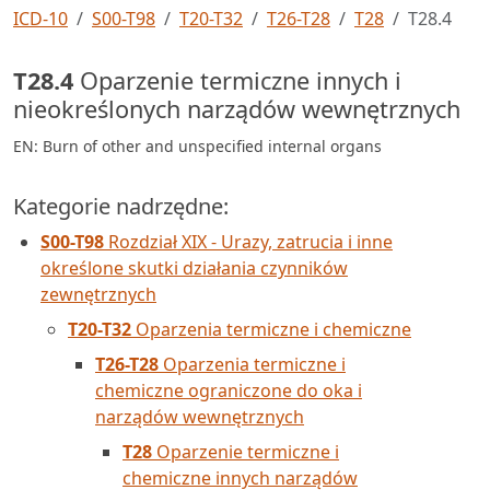
ICD-10
S00-T98
T20-T32
T26-T28
T28
T28.4
T28.4
Oparzenie termiczne innych i
nieokreślonych narządów wewnętrznych
EN: Burn of other and unspecified internal organs
Kategorie nadrzędne:
S00-T98
Rozdział XIX - Urazy, zatrucia i inne
określone skutki działania czynników
zewnętrznych
T20-T32
Oparzenia termiczne i chemiczne
T26-T28
Oparzenia termiczne i
chemiczne ograniczone do oka i
narządów wewnętrznych
T28
Oparzenie termiczne i
chemiczne innych narządów