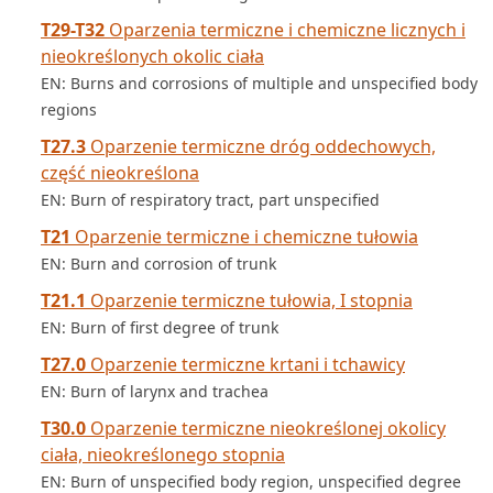
T29-T32
Oparzenia termiczne i chemiczne licznych i
nieokreślonych okolic ciała
EN: Burns and corrosions of multiple and unspecified body
regions
T27.3
Oparzenie termiczne dróg oddechowych,
część nieokreślona
EN: Burn of respiratory tract, part unspecified
T21
Oparzenie termiczne i chemiczne tułowia
EN: Burn and corrosion of trunk
T21.1
Oparzenie termiczne tułowia, I stopnia
EN: Burn of first degree of trunk
T27.0
Oparzenie termiczne krtani i tchawicy
EN: Burn of larynx and trachea
T30.0
Oparzenie termiczne nieokreślonej okolicy
ciała, nieokreślonego stopnia
EN: Burn of unspecified body region, unspecified degree