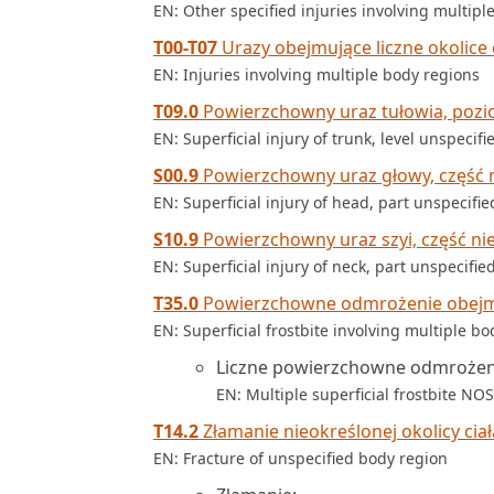
EN: Other specified injuries involving multipl
T00-T07
Urazy obejmujące liczne okolice 
EN: Injuries involving multiple body regions
T09.0
Powierzchowny uraz tułowia, pozi
EN: Superficial injury of trunk, level unspecifi
S00.9
Powierzchowny uraz głowy, część 
EN: Superficial injury of head, part unspecifie
S10.9
Powierzchowny uraz szyi, część ni
EN: Superficial injury of neck, part unspecifie
T35.0
Powierzchowne odmrożenie obejmuj
EN: Superficial frostbite involving multiple b
Liczne powierzchowne odmroże
EN: Multiple superficial frostbite NOS
T14.2
Złamanie nieokreślonej okolicy ciał
EN: Fracture of unspecified body region