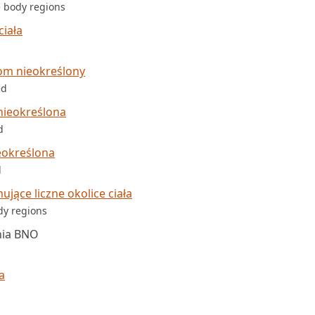
e body regions
ciała
om nieokreślony
ed
nieokreślona
d
eokreślona
d
ące liczne okolice ciała
ody regions
nia BNO
a