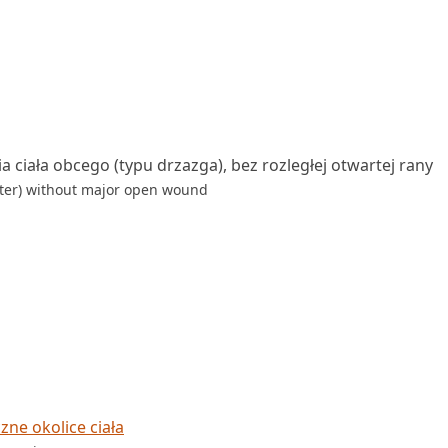
ciała obcego (typu drzazga), bez rozległej otwartej rany
inter) without major open wound
ne okolice ciała