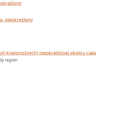
określony
d
, nieokreślony
ń krwionośnych) nieokreślonej okolicy ciała
ody region