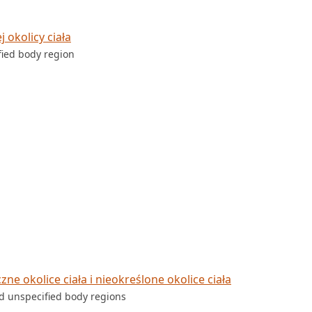
 okolicy ciała
fied body region
e okolice ciała i nieokreślone okolice ciała
nd unspecified body regions