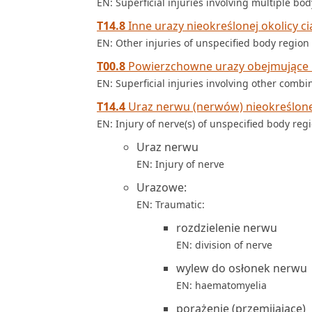
EN: Superficial injuries involving multiple bo
T14.8
Inne urazy nieokreślonej okolicy ci
EN: Other injuries of unspecified body region
T00.8
Powierzchowne urazy obejmujące in
EN: Superficial injuries involving other combi
T14.4
Uraz nerwu (nerwów) nieokreślonej
EN: Injury of nerve(s) of unspecified body reg
Uraz nerwu
EN: Injury of nerve
Urazowe:
EN: Traumatic:
rozdzielenie nerwu
EN: division of nerve
wylew do osłonek nerwu
EN: haematomyelia
porażenie (przemijające)