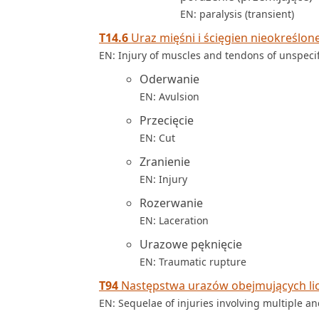
EN: paralysis (transient)
T14.6
Uraz mięśni i ścięgien nieokreślonej
EN: Injury of muscles and tendons of unspeci
Oderwanie
EN: Avulsion
Przecięcie
EN: Cut
Zranienie
EN: Injury
Rozerwanie
EN: Laceration
Urazowe pęknięcie
EN: Traumatic rupture
T94
Następstwa urazów obejmujących liczn
EN: Sequelae of injuries involving multiple a