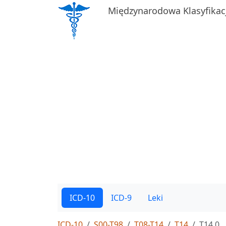
Międzynarodowa Klasyfikac
ICD-10
ICD-9
Leki
ICD-10
S00-T98
T08-T14
T14
T14.0