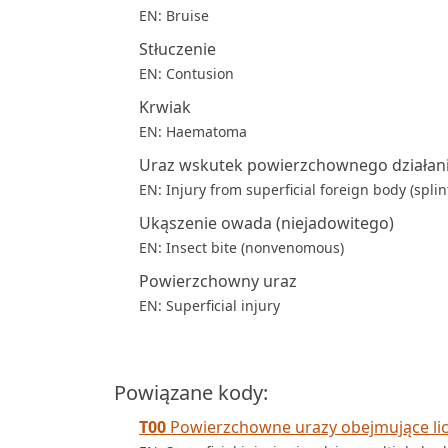
EN: Bruise
Stłuczenie
EN: Contusion
Krwiak
EN: Haematoma
Uraz wskutek powierzchownego działania 
EN: Injury from superficial foreign body (spl
Ukąszenie owada (niejadowitego)
EN: Insect bite (nonvenomous)
Powierzchowny uraz
EN: Superficial injury
Powiązane kody:
T00
Powierzchowne urazy obejmujące licz