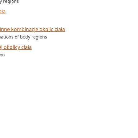
dy regions
ała
ne kombinacje okolic ciała
nations of body regions
 okolicy ciała
ion