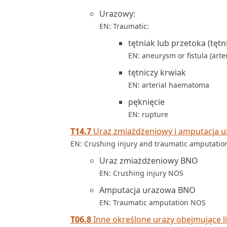
Urazowy:
EN: Traumatic:
tętniak lub przetoka (tętn
EN: aneurysm or fistula (arte
tętniczy krwiak
EN: arterial haematoma
pęknięcie
EN: rupture
T14.7
Uraz zmiażdżeniowy i amputacja ur
EN: Crushing injury and traumatic amputation
Uraz zmiażdżeniowy BNO
EN: Crushing injury NOS
Amputacja urazowa BNO
EN: Traumatic amputation NOS
T06.8
Inne określone urazy obejmujące li