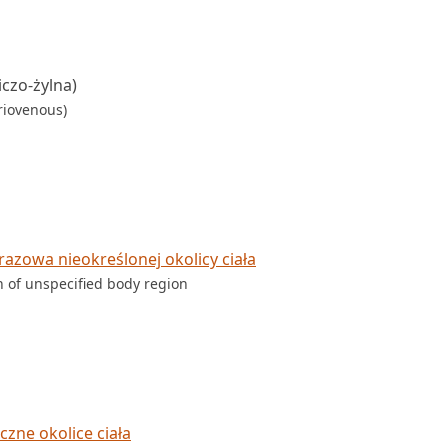
iczo-żylna)
riovenous)
azowa nieokreślonej okolicy ciała
 of unspecified body region
czne okolice ciała