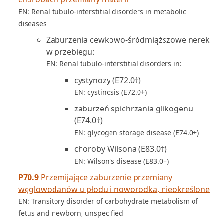
EN: Renal tubulo-interstitial disorders in metabolic
diseases
Zaburzenia cewkowo-śródmiąższowe nerek
w przebiegu:
EN: Renal tubulo-interstitial disorders in:
cystynozy (E72.0†)
EN: cystinosis (E72.0+)
zaburzeń spichrzania glikogenu
(E74.0†)
EN: glycogen storage disease (E74.0+)
choroby Wilsona (E83.0†)
EN: Wilson's disease (E83.0+)
P70.9
Przemijające zaburzenie przemiany
węglowodanów u płodu i noworodka, nieokreślone
EN: Transitory disorder of carbohydrate metabolism of
fetus and newborn, unspecified