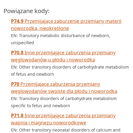
Powiązane kody:
P74.9
Przemijające zaburzenie przemiany materii
noworodka, nieokreślone
EN: Transitory metabolic disturbance of newborn,
unspecified
P70.8
Inne przemijające zaburzenia przemiany
węglowodanów u płodu i noworodka
EN: Other transitory disorders of carbohydrate metabolism
of fetus and newborn
P70
Przemijające zaburzenia przemiany
węglowodanów swoiste dla płodu i noworodka
EN: Transitory disorders of carbohydrate metabolism
specific to fetus and newborn
P71.8
Inne przemijające zaburzenia przemiany
wapnia i magnezu noworodkowe
EN: Other transitory neonatal disorders of calcium and