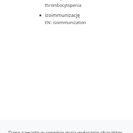
thrombocytopenia
izoimmunizację
EN: isoimmunization
Dane zawarte w serwisie mają wyłącznie charakter