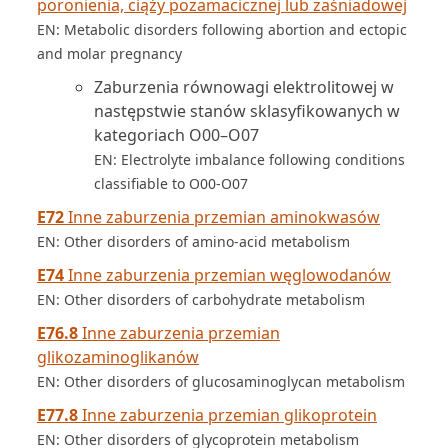
poronienia, ciąży pozamacicznej lub zaśniadowej
EN: Metabolic disorders following abortion and ectopic
and molar pregnancy
Zaburzenia równowagi elektrolitowej w
następstwie stanów sklasyfikowanych w
kategoriach O00–O07
EN: Electrolyte imbalance following conditions
classifiable to O00-O07
E72
Inne zaburzenia przemian aminokwasów
EN: Other disorders of amino-acid metabolism
E74
Inne zaburzenia przemian węglowodanów
EN: Other disorders of carbohydrate metabolism
E76.8
Inne zaburzenia przemian
glikozaminoglikanów
EN: Other disorders of glucosaminoglycan metabolism
E77.8
Inne zaburzenia przemian glikoprotein
EN: Other disorders of glycoprotein metabolism