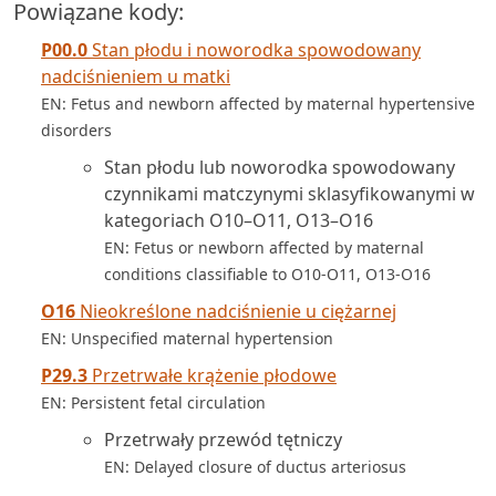
Powiązane kody:
P00.0
Stan płodu i noworodka spowodowany
nadciśnieniem u matki
EN: Fetus and newborn affected by maternal hypertensive
disorders
Stan płodu lub noworodka spowodowany
czynnikami matczynymi sklasyfikowanymi w
kategoriach O10–O11, O13–O16
EN: Fetus or newborn affected by maternal
conditions classifiable to O10-O11, O13-O16
O16
Nieokreślone nadciśnienie u ciężarnej
EN: Unspecified maternal hypertension
P29.3
Przetrwałe krążenie płodowe
EN: Persistent fetal circulation
Przetrwały przewód tętniczy
EN: Delayed closure of ductus arteriosus