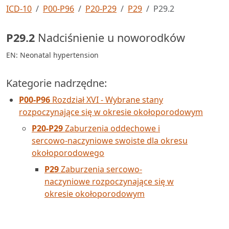
ICD-10
P00-P96
P20-P29
P29
P29.2
P29.2
Nadciśnienie u noworodków
EN: Neonatal hypertension
Kategorie nadrzędne:
P00-P96
Rozdział XVI - Wybrane stany
rozpoczynające się w okresie okołoporodowym
P20-P29
Zaburzenia oddechowe i
sercowo-naczyniowe swoiste dla okresu
okołoporodowego
P29
Zaburzenia sercowo-
naczyniowe rozpoczynające się w
okresie okołoporodowym