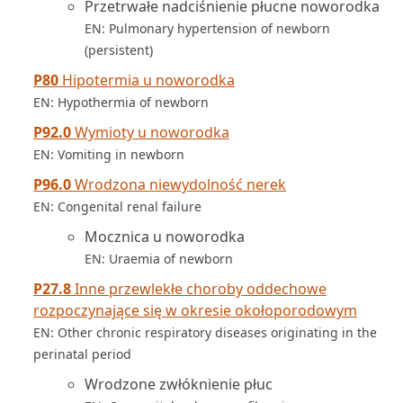
Przetrwałe nadciśnienie płucne noworodka
EN: Pulmonary hypertension of newborn
(persistent)
P80
Hipotermia u noworodka
EN: Hypothermia of newborn
P92.0
Wymioty u noworodka
EN: Vomiting in newborn
P96.0
Wrodzona niewydolność nerek
EN: Congenital renal failure
Mocznica u noworodka
EN: Uraemia of newborn
P27.8
Inne przewlekłe choroby oddechowe
rozpoczynające się w okresie okołoporodowym
EN: Other chronic respiratory diseases originating in the
perinatal period
Wrodzone zwłóknienie płuc