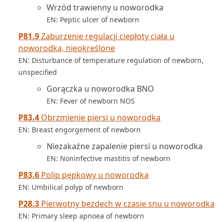
Wrzód trawienny u noworodka
EN: Peptic ulcer of newborn
P81.9
Zaburzenie regulacji ciepłoty ciała u
noworodka, nieokreślone
EN: Disturbance of temperature regulation of newborn,
unspecified
Gorączka u noworodka BNO
EN: Fever of newborn NOS
P83.4
Obrzmienie piersi u noworodka
EN: Breast engorgement of newborn
Niezakaźne zapalenie piersi u noworodka
EN: Noninfective mastitis of newborn
P83.6
Polip pępkowy u noworodka
EN: Umbilical polyp of newborn
P28.3
Pierwotny bezdech w czasie snu u noworodka
EN: Primary sleep apnoea of newborn