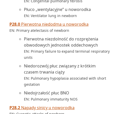
EN: Congenital pulmonary fibrosis
Płuco „wentylacyjne” u noworodka
EN: Ventilator lung in newborn
P28.0
Pierwotna niedodma u noworodka
EN: Primary atelectasis of newborn
Pierwotna niezdolność do rozprężenia
obwodowych jednostek oddechowych
EN: Primary failure to expand terminal respiratory
units
Niedorozwój płuc związany z krótkim
czasem trwania ciąży
EN: Pulmonary hypoplasia associated with short
gestation
Niedojrzałość płuc BNO
EN: Pulmonary immaturity NOS
P28.2
Napady sinicy u noworodka
EN: Cyanotic attacks of newborn