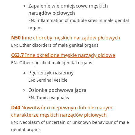
Zapalenie wielomiejscowe męskich
narządów płciowych
EN: Inflammation of multiple sites in male genital
organs
N50
Inne choroby męskich narządów płciowych
EN: Other disorders of male genital organs
C63.7
Inne określone męskie narządy płciowe
EN: Other specified male genital organs
Pęcherzyk nasienny
EN: Seminal vesicle
Osłonka pochwowa jądra
EN: Tunica vaginalis
D40
Nowotwór o niepewnym lub nieznanym
charakterze męskich narządów płciowych
EN: Neoplasm of uncertain or unknown behaviour of male
genital organs