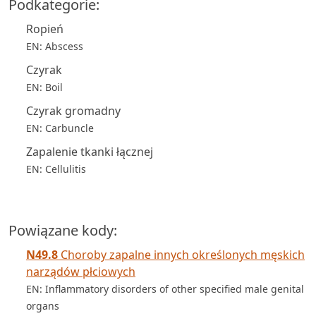
Podkategorie:
Ropień
EN: Abscess
Czyrak
EN: Boil
Czyrak gromadny
EN: Carbuncle
Zapalenie tkanki łącznej
EN: Cellulitis
Powiązane kody:
N49.8
Choroby zapalne innych określonych męskich
narządów płciowych
EN: Inflammatory disorders of other specified male genital
organs