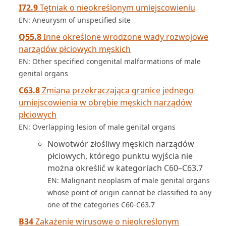
I72.9
Tętniak o nieokreślonym umiejscowieniu
EN: Aneurysm of unspecified site
Q55.8
Inne określone wrodzone wady rozwojowe
narządów płciowych męskich
EN: Other specified congenital malformations of male
genital organs
C63.8
Zmiana przekraczająca granice jednego
umiejscowienia w obrębie męskich narządów
płciowych
EN: Overlapping lesion of male genital organs
Nowotwór złośliwy męskich narządów
płciowych, którego punktu wyjścia nie
można określić w kategoriach C60–C63.7
EN: Malignant neoplasm of male genital organs
whose point of origin cannot be classified to any
one of the categories C60-C63.7
B34
Zakażenie wirusowe o nieokreślonym