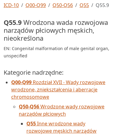
ICD-10
Q00-Q99
Q50-Q56
Q55
Q55.9
Q55.9
Wrodzona wada rozwojowa
narządów płciowych męskich,
nieokreślona
EN: Congenital malformation of male genital organ,
unspecified
Kategorie nadrzędne:
Q00-Q99
Rozdział XVII - Wady rozwojowe
wrodzone, zniekształcenia i aberracje
chromosomowe
Q50-Q56
Wrodzone wady rozwojowe
narządów płciowych
Q55
Inne wrodzone wady
rozwojowe męskich narządów