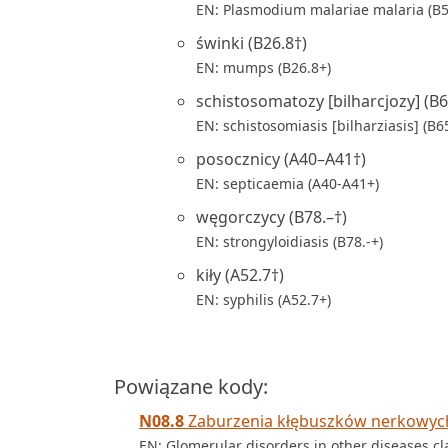
EN: Plasmodium malariae malaria (B5
świnki (B26.8†)
EN: mumps (B26.8+)
schistosomatozy [bilharcjozy] (B6
EN: schistosomiasis [bilharziasis] (B65
posocznicy (A40–A41†)
EN: septicaemia (A40-A41+)
węgorczycy (B78.–†)
EN: strongyloidiasis (B78.-+)
kiły (A52.7†)
EN: syphilis (A52.7+)
Powiązane kody:
N08.8
Zaburzenia kłębuszków nerkowych 
EN: Glomerular disorders in other diseases cl