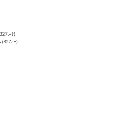
B27.–†)
 (B27.-+)