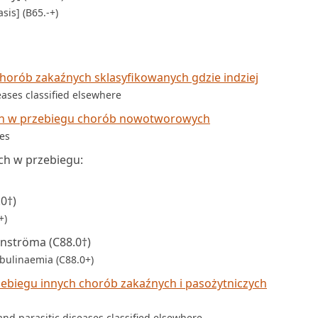
sis] (B65.-+)
horób zakaźnych sklasyfikowanych gdzie indziej
eases classified elsewhere
h w przebiegu chorób nowotworowych
ses
h w przebiegu:
0†)
+)
nströma (C88.0†)
bulinaemia (C88.0+)
zebiegu innych chorób zakaźnych i pasożytniczych
and parasitic diseases classified elsewhere