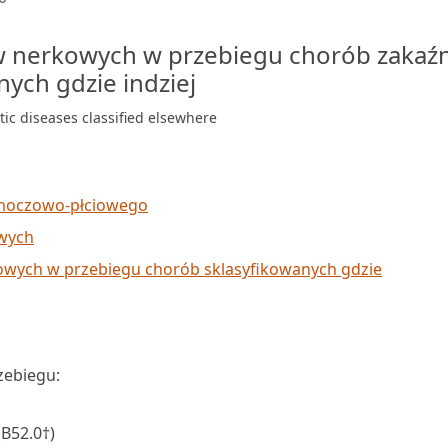
 nerkowych w przebiegu chorób zakaź
nych gdzie indziej
tic diseases classified elsewhere
 moczowo-płciowego
wych
wych w przebiegu chorób sklasyfikowanych gdzie
zebiegu:
B52.0†)