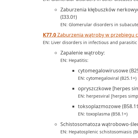
Zaburzenia kłębuszków nerkowyc
(I33.0†)
EN: Glomerular disorders in subacute 
K77.0
Zaburzenia wątroby w przebiegu ch
EN: Liver disorders in infectious and parasiti
Zapalenie wątroby:
EN: Hepatitis:
cytomegalowirusowe (B25
EN: cytomegaloviral (B25.1+)
opryszczkowe [herpes sim
EN: herpesviral [herpes simp
toksoplazmozowe (B58.1†
EN: toxoplasma (B58.1+)
Schistosomatoza wątrobowo-śled
EN: Hepatosplenic schistosomiasis (B6