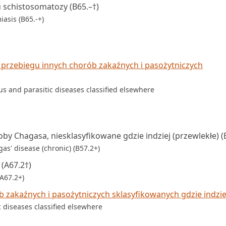
 schistosomatozy (B65.–†)
iasis (B65.-+)
rzebiegu innych chorób zakaźnych i pasożytniczych
us and parasitic diseases classified elsewhere
y Chagasa, niesklasyfikowane gdzie indziej (przewlekłe) (
as' disease (chronic) (B57.2+)
(A67.2†)
(A67.2+)
 zakaźnych i pasożytniczych sklasyfikowanych gdzie indzie
c diseases classified elsewhere