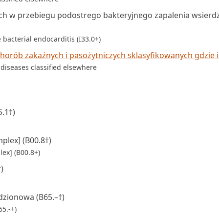
h w przebiegu podostrego bakteryjnego zapalenia wsierdz
bacterial endocarditis (I33.0+)
orób zakaźnych i pasożytniczych sklasyfikowanych gdzie i
c diseases classified elsewhere
.1†)
plex] (B00.8†)
lex] (B00.8+)
)
zionowa (B65.–†)
5.-+)