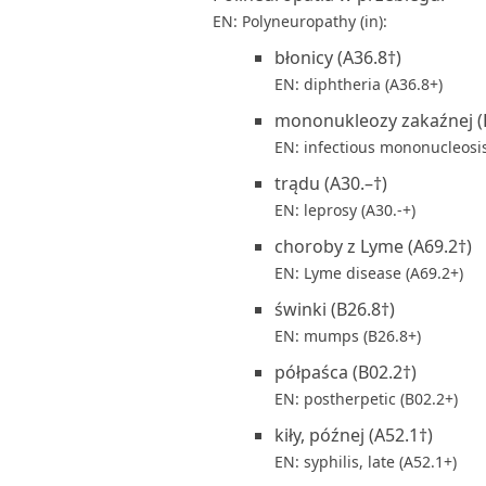
EN: Polyneuropathy (in):
błonicy (A36.8†)
EN: diphtheria (A36.8+)
mononukleozy zakaźnej (
EN: infectious mononucleosis
trądu (A30.–†)
EN: leprosy (A30.-+)
choroby z Lyme (A69.2†)
EN: Lyme disease (A69.2+)
świnki (B26.8†)
EN: mumps (B26.8+)
półpaśca (B02.2†)
EN: postherpetic (B02.2+)
kiły, późnej (A52.1†)
EN: syphilis, late (A52.1+)