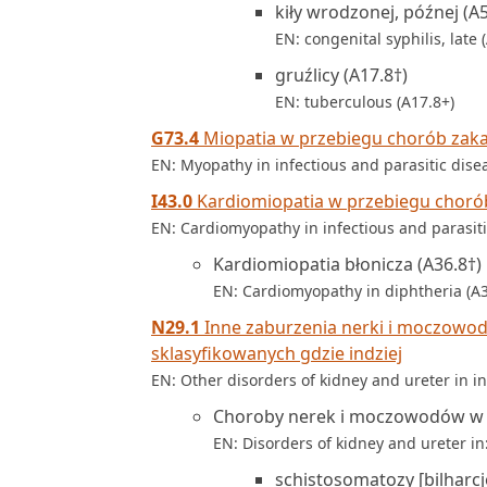
kiły wrodzonej, późnej (A5
EN: congenital syphilis, late 
gruźlicy (A17.8†)
EN: tuberculous (A17.8+)
G73.4
Miopatia w przebiegu chorób zakaź
EN: Myopathy in infectious and parasitic dise
I43.0
Kardiomiopatia w przebiegu chorób 
EN: Cardiomyopathy in infectious and parasiti
Kardiomiopatia błonicza (A36.8†)
EN: Cardiomyopathy in diphtheria (A3
N29.1
Inne zaburzenia nerki i moczowod
sklasyfikowanych gdzie indziej
EN: Other disorders of kidney and ureter in in
Choroby nerek i moczowodów w 
EN: Disorders of kidney and ureter in
schistosomatozy [bilharcj