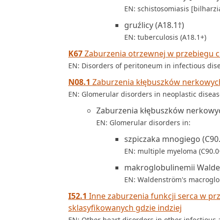
EN: schistosomiasis [bilharzia
gruźlicy (A18.1†)
EN: tuberculosis (A18.1+)
K67
Zaburzenia otrzewnej w przebiegu c
EN: Disorders of peritoneum in infectious dis
N08.1
Zaburzenia kłębuszków nerkowyc
EN: Glomerular disorders in neoplastic disea
Zaburzenia kłębuszków nerkowyc
EN: Glomerular disorders in:
szpiczaka mnogiego (C90.
EN: multiple myeloma (C90.0
makroglobulinemii Walde
EN: Waldenström's macroglo
I52.1
Inne zaburzenia funkcji serca w pr
sklasyfikowanych gdzie indziej
EN: Other heart disorders in other infectious 