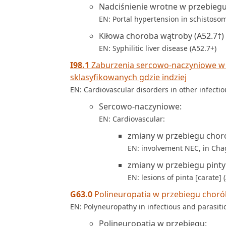
Nadciśnienie wrotne w przebiegu
EN: Portal hypertension in schistosom
Kiłowa choroba wątroby (A52.7†)
EN: Syphilitic liver disease (A52.7+)
I98.1
Zaburzenia sercowo-naczyniowe w p
sklasyfikowanych gdzie indziej
EN: Cardiovascular disorders in other infectio
Sercowo-naczyniowe:
EN: Cardiovascular:
zmiany w przebiegu chorob
EN: involvement NEC, in Chag
zmiany w przebiegu pinty 
EN: lesions of pinta [carate] 
G63.0
Polineuropatia w przebiegu chorób
EN: Polyneuropathy in infectious and parasiti
Polineuropatia w przebiegu: