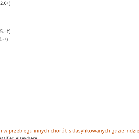
2.0+)
5.–†)
.-+)
w przebiegu innych chorób sklasyfikowanych gdzie indzie
assified elsewhere