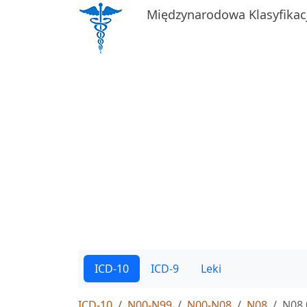
Międzynarodowa Klasyfikac
ICD-10
ICD-9
Leki
ICD-10
N00-N99
N00-N08
N08
N08.