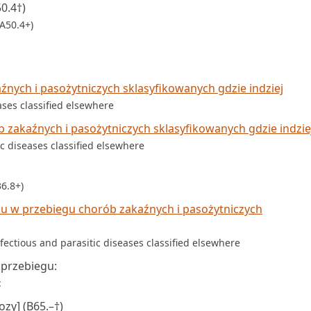
0.4†)
(A50.4+)
nych i pasożytniczych sklasyfikowanych gdzie indziej
ases classified elsewhere
zakaźnych i pasożytniczych sklasyfikowanych gdzie indzie
c diseases classified elsewhere
6.8+)
u w przebiegu chorób zakaźnych i pasożytniczych
fectious and parasitic diseases classified elsewhere
przebiegu:
:
ozy] (B65.–†)