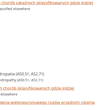
 chorób zakaźnych sklasyfikowanych gdzie indziej
lassified elsewhere
ropatia (A50.5†, A52.7†)
ndropathy (A50.5+, A52.7+)
h chorób sklasyfikowanych gdzie indziej
d elsewhere
alenia wieloneuronowego rogów przednich rdzenia