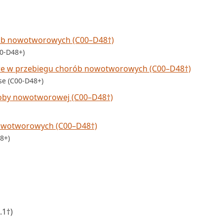
rób nowotworowych (C00–D48†)
00-D48+)
we w przebiegu chorób nowotworowych (C00–D48†)
se (C00-D48+)
oby nowotworowej (C00–D48†)
nowotworowych (C00–D48†)
8+)
.1†)