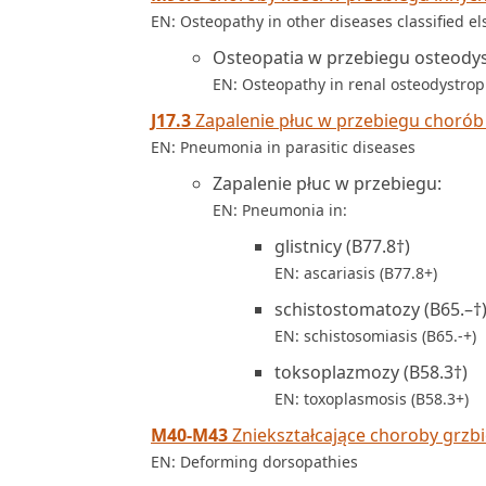
EN: Osteopathy in other diseases classified e
Osteopatia w przebiegu osteodyst
EN: Osteopathy in renal osteodystrop
J17.3
Zapalenie płuc w przebiegu chorób
EN: Pneumonia in parasitic diseases
Zapalenie płuc w przebiegu:
EN: Pneumonia in:
glistnicy (B77.8†)
EN: ascariasis (B77.8+)
schistostomatozy (B65.–†
EN: schistosomiasis (B65.-+)
toksoplazmozy (B58.3†)
EN: toxoplasmosis (B58.3+)
M40-M43
Zniekształcające choroby grzb
EN: Deforming dorsopathies