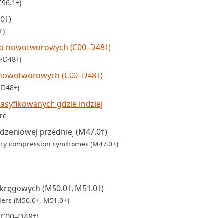
C96.1+)
0†)
+)
ób nowotworowych (C00–D48†)
0-D48+)
nowotworowych (C00–D48†)
-D48+)
asyfikowanych gdzie indziej
ere
rdzeniowej przedniej (M47.0†)
tery compression syndromes (M47.0+)
ykręgowych (M50.0†, M51.0†)
rders (M50.0+, M51.0+)
(C00–D48†)