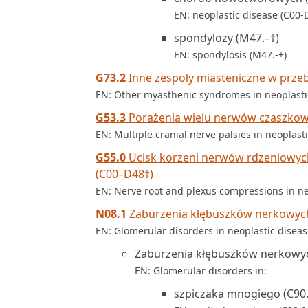
EN: neoplastic disease (C00-
spondylozy (M47.–†)
EN: spondylosis (M47.-+)
G73.2
Inne zespoły miasteniczne w prz
EN: Other myasthenic syndromes in neoplasti
G53.3
Porażenia wielu nerwów czaszko
EN: Multiple cranial nerve palsies in neoplast
G55.0
Ucisk korzeni nerwów rdzeniowy
(C00–D48†)
EN: Nerve root and plexus compressions in ne
N08.1
Zaburzenia kłębuszków nerkowyc
EN: Glomerular disorders in neoplastic disea
Zaburzenia kłębuszków nerkowyc
EN: Glomerular disorders in:
szpiczaka mnogiego (C90.