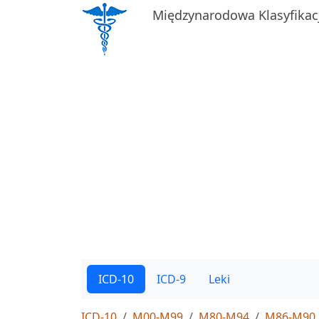
Międzynarodowa Klasyfikac
ICD-10
ICD-9
Leki
ICD-10
M00-M99
M80-M94
M86-M90