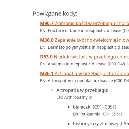
Powiązane kody:
M90.7
Złamanie kości w przebiegu cho
EN: Fracture of bone in neoplastic disease (C
M36.0
Zapalenie skórno-(wielo)mięśnio
EN: Dermato(poly)myositis in neoplastic disea
D63.0
Niedokrwistość w przebiegu chor
EN: Anaemia in neoplastic disease (C00-D48+)
M36.1
Artropatia w przebiegu chorób 
EN: Arthropathy in neoplastic disease (C00-D4
Artropatia w przebiegu:
EN: Arthropathy in:
białaczki (C91–C95†)
EN: leukaemia (C91-C95+)
histiocytozy złośliwej (C96