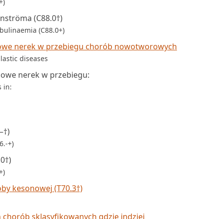
+)
nströma (C88.0†)
bulinaemia (C88.0+)
owe nerek w przebiegu chorób nowotworowych
lastic diseases
owe nerek w przebiegu:
 in:
–†)
.-+)
0†)
+)
by kesonowej (T70.3†)
 chorób sklasyfikowanych gdzie indziej