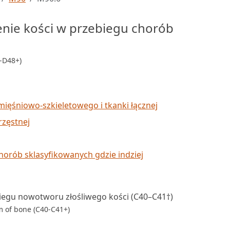
enie kości w przebiegu chorób
0-D48+)
mięśniowo-szkieletowego i tkanki łącznej
rzęstnej
orób sklasyfikowanych gdzie indziej
biegu nowotworu złośliwego kości (C40–C41†)
m of bone (C40-C41+)