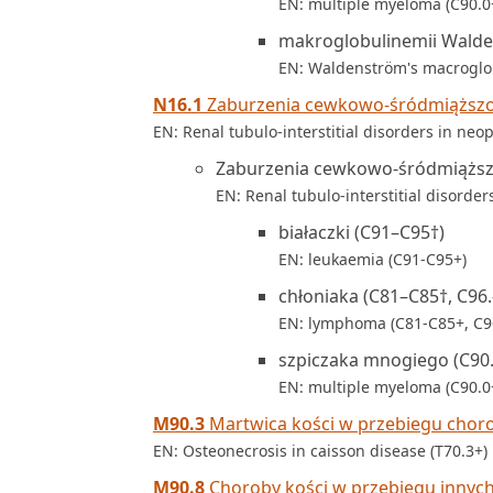
EN: multiple myeloma (C90.0
makroglobulinemii Walde
EN: Waldenström's macroglo
N16.1
Zaburzenia cewkowo-śródmiąższ
EN: Renal tubulo-interstitial disorders in neop
Zaburzenia cewkowo-śródmiąższ
EN: Renal tubulo-interstitial disorders
białaczki (C91–C95†)
EN: leukaemia (C91-C95+)
chłoniaka (C81–C85†, C96.
EN: lymphoma (C81-C85+, C96
szpiczaka mnogiego (C90.
EN: multiple myeloma (C90.0
M90.3
Martwica kości w przebiegu choro
EN: Osteonecrosis in caisson disease (T70.3+)
M90.8
Choroby kości w przebiegu innych