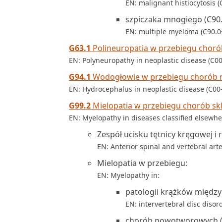
EN: malignant histiocytosis (
szpiczaka mnogiego (C90.
EN: multiple myeloma (C90.0
G63.1
Polineuropatia w przebiegu chor
EN: Polyneuropathy in neoplastic disease (C0
G94.1
Wodogłowie w przebiegu chorób 
EN: Hydrocephalus in neoplastic disease (C00
G99.2
Mielopatia w przebiegu chorób skl
EN: Myelopathy in diseases classified elsewh
Zespół ucisku tętnicy kręgowej i 
EN: Anterior spinal and vertebral ar
Mielopatia w przebiegu:
EN: Myelopathy in:
patologii krążków międz
EN: intervertebral disc diso
chorób nowotworowych 