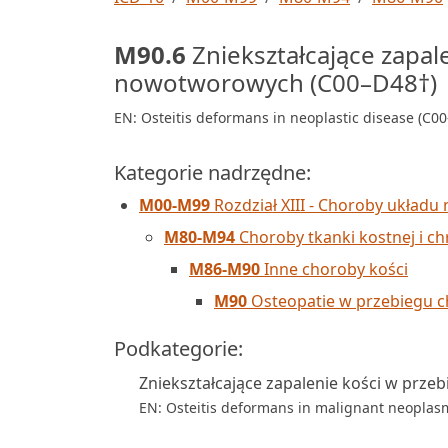
M90.6
Zniekształcające zapal
nowotworowych (C00–D48†)
EN: Osteitis deformans in neoplastic disease (C0
Kategorie nadrzędne:
M00-M99
Rozdział XIII - Choroby układu 
M80-M94
Choroby tkanki kostnej i ch
M86-M90
Inne choroby kości
M90
Osteopatie w przebiegu ch
Podkategorie:
Zniekształcające zapalenie kości w prze
EN: Osteitis deformans in malignant neoplas