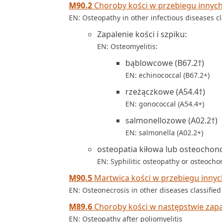
M90.2
Choroby kości w przebiegu innych
EN: Osteopathy in other infectious diseases c
Zapalenie kości i szpiku:
EN: Osteomyelitis:
bąblowcowe (B67.2†)
EN: echinococcal (B67.2+)
rzeżączkowe (A54.4†)
EN: gonococcal (A54.4+)
salmonellozowe (A02.2†)
EN: salmonella (A02.2+)
osteopatia kiłowa lub osteochond
EN: Syphilitic osteopathy or osteocho
M90.5
Martwica kości w przebiegu innyc
EN: Osteonecrosis in other diseases classifie
M89.6
Choroby kości w następstwie zap
EN: Osteopathy after poliomyelitis