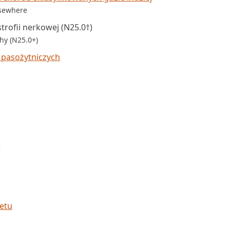
lsewhere
rofii nerkowej (N25.0†)
hy (N25.0+)
 pasożytniczych
)
ietu