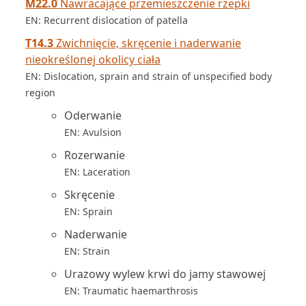
M22.0
Nawracające przemieszczenie rzepki
EN: Recurrent dislocation of patella
T14.3
Zwichnięcie, skręcenie i naderwanie
nieokreślonej okolicy ciała
EN: Dislocation, sprain and strain of unspecified body
region
Oderwanie
EN: Avulsion
Rozerwanie
EN: Laceration
Skręcenie
EN: Sprain
Naderwanie
EN: Strain
Urazowy wylew krwi do jamy stawowej
EN: Traumatic haemarthrosis