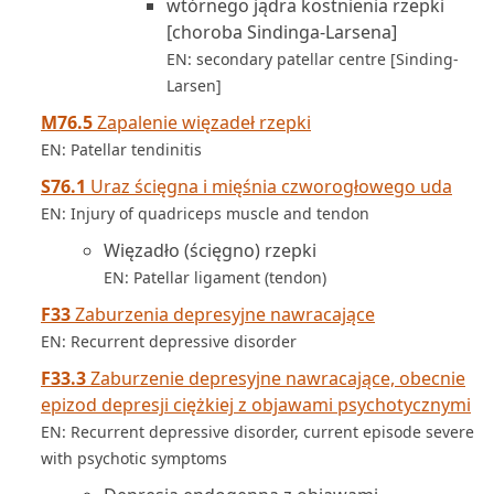
wtórnego jądra kostnienia rzepki
[choroba Sindinga-Larsena]
EN: secondary patellar centre [Sinding-
Larsen]
M76.5
Zapalenie więzadeł rzepki
EN: Patellar tendinitis
S76.1
Uraz ścięgna i mięśnia czworogłowego uda
EN: Injury of quadriceps muscle and tendon
Więzadło (ścięgno) rzepki
EN: Patellar ligament (tendon)
F33
Zaburzenia depresyjne nawracające
EN: Recurrent depressive disorder
F33.3
Zaburzenie depresyjne nawracające, obecnie
epizod depresji ciężkiej z objawami psychotycznymi
EN: Recurrent depressive disorder, current episode severe
with psychotic symptoms