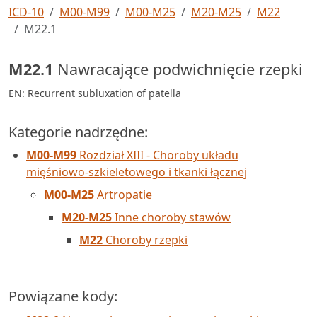
ICD-10
M00-M99
M00-M25
M20-M25
M22
M22.1
M22.1
Nawracające podwichnięcie rzepki
EN: Recurrent subluxation of patella
Kategorie nadrzędne:
M00-M99
Rozdział XIII - Choroby układu
mięśniowo-szkieletowego i tkanki łącznej
M00-M25
Artropatie
M20-M25
Inne choroby stawów
M22
Choroby rzepki
Powiązane kody: