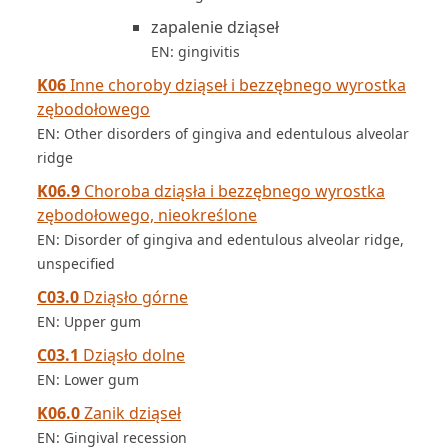
zapalenie dziąseł
EN: gingivitis
K06
Inne choroby dziąseł i bezzębnego wyrostka
zębodołowego
EN: Other disorders of gingiva and edentulous alveolar
ridge
K06.9
Choroba dziąsła i bezzębnego wyrostka
zębodołowego, nieokreślone
EN: Disorder of gingiva and edentulous alveolar ridge,
unspecified
C03.0
Dziąsło górne
EN: Upper gum
C03.1
Dziąsło dolne
EN: Lower gum
K06.0
Zanik dziąseł
EN: Gingival recession