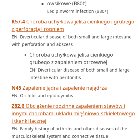
owsikowe (B80†)
EN: pinworm infection (B80+)
K57.4
Choroba uchyłkowa jelita cienkiego i grubego
z perforacją i ropniem
EN: Diverticular disease of both small and large intestine
with perforation and abscess
Choroba uchyłkowa jelita cienkiego i
grubego z zapaleniem otrzewnej
EN: Diverticular disease of both small and large
intestine with peritonitis
N45
Zapalenie jądra i zapalenie najądrza
EN: Orchitis and epididymitis
Z82.6
Obciążenie rodzinne zapaleniem stawów i
innymi chorobami układu mięśniowo­‑szkieletowego
i tkanki łącznej
EN: Family history of arthritis and other diseases of the
musculoskeletal system and connective tissue