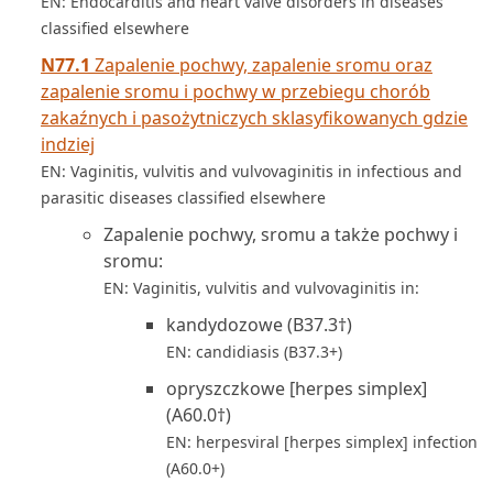
EN: Endocarditis and heart valve disorders in diseases
classified elsewhere
N77.1
Zapalenie pochwy, zapalenie sromu oraz
zapalenie sromu i pochwy w przebiegu chorób
zakaźnych i pasożytniczych sklasyfikowanych gdzie
indziej
EN: Vaginitis, vulvitis and vulvovaginitis in infectious and
parasitic diseases classified elsewhere
Zapalenie pochwy, sromu a także pochwy i
sromu:
EN: Vaginitis, vulvitis and vulvovaginitis in:
kandydozowe (B37.3†)
EN: candidiasis (B37.3+)
opryszczkowe [herpes simplex]
(A60.0†)
EN: herpesviral [herpes simplex] infection
(A60.0+)