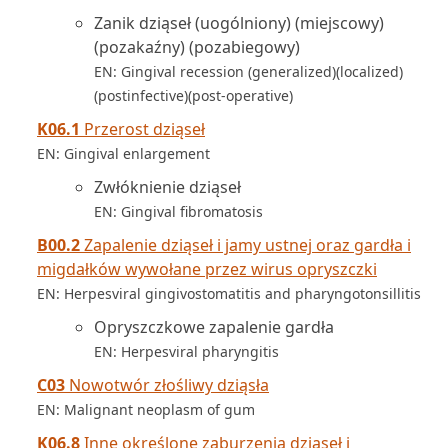
Zanik dziąseł (uogólniony) (miejscowy)
(pozakaźny) (pozabiegowy)
EN: Gingival recession (generalized)(localized)
(postinfective)(post-operative)
K06.1
Przerost dziąseł
EN: Gingival enlargement
Zwłóknienie dziąseł
EN: Gingival fibromatosis
B00.2
Zapalenie dziąseł i jamy ustnej oraz gardła i
migdałków wywołane przez wirus opryszczki
EN: Herpesviral gingivostomatitis and pharyngotonsillitis
Opryszczkowe zapalenie gardła
EN: Herpesviral pharyngitis
C03
Nowotwór złośliwy dziąsła
EN: Malignant neoplasm of gum
K06.8
Inne określone zaburzenia dziąseł i