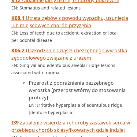
K12
Zapalenie jamy ustnej i choroby pokrewne
EN: Stomatitis and related lesions
K08.1
Utrata zębów z powodu wypadku, usunięcia
lub miejscowych chorób przyzębia
EN: Loss of teeth due to accident, extraction or local
periodontal disease
K06.2
Uszkodzenie dziąseł i bezzębnego wyrostka
zębodołowego związane z urazem
EN: Gingival and edentulous alveolar ridge lesions
associated with trauma
Przerost z podrażnienia bezzębnego
wyrostka [przerost wtórny do stosowania
protezy]
EN: Irritative hyperplasia of edentulous ridge
[denture hyperplasia]
I39
Zapalenie wsierdzia i choroby zastawek serca w
przebiegu chorób sklasyfikowanych gdzie indziej