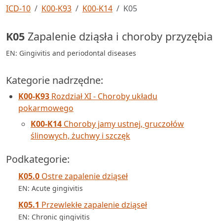
ICD-10
K00-K93
K00-K14
K05
K05
Zapalenie dziąsła i choroby przyzębia
EN: Gingivitis and periodontal diseases
Kategorie nadrzędne:
K00-K93
Rozdział XI - Choroby układu
pokarmowego
K00-K14
Choroby jamy ustnej, gruczołów
ślinowych, żuchwy i szczęk
Podkategorie:
K05.0
Ostre zapalenie dziąseł
EN: Acute gingivitis
K05.1
Przewlekłe zapalenie dziąseł
EN: Chronic gingivitis