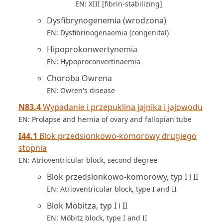
EN: XIII [fibrin-stabilizing]
Dysfibrynogenemia (wrodzona)
EN: Dysfibrinogenaemia (congenital)
Hipoprokonwertynemia
EN: Hypoproconvertinaemia
Choroba Owrena
EN: Owren's disease
N83.4
Wypadanie i przepuklina jajnika i jajowodu
EN: Prolapse and hernia of ovary and fallopian tube
I44.1
Blok przedsionkowo-komorowy drugiego
stopnia
EN: Atrioventricular block, second degree
Blok przedsionkowo-komorowy, typ I i II
EN: Atrioventricular block, type I and II
Blok Möbitza, typ I i II
EN: Möbitz block, type I and II