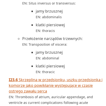
EN: Situs inversus or transversus:
jamy brzusznej
EN: abdominalis
klatki piersiowej
EN: thoracis
Przełożenie narządów trzewnych:
EN: Transposition of viscera:
jamy brzusznej
EN: abdominal
klatki piersiowej
EN: thoracic
I23.6
Skrzeplina w przedsionku, uszku przedsionka i
komorze jako powikłanie występujące w czasie
ostrego zawału serca
EN: Thrombosis of atrium, auricular appendage, and
ventricle as current complications following acute