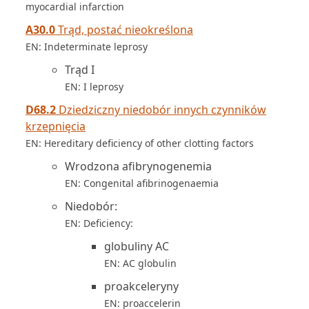
myocardial infarction
A30.0
Trąd, postać nieokreślona
EN: Indeterminate leprosy
Trąd I
EN: I leprosy
D68.2
Dziedziczny niedobór innych czynników
krzepnięcia
EN: Hereditary deficiency of other clotting factors
Wrodzona afibrynogenemia
EN: Congenital afibrinogenaemia
Niedobór:
EN: Deficiency:
globuliny AC
EN: AC globulin
proakceleryny
EN: proaccelerin