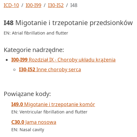
ICD-10
I00-I99
I30-I52
I48
I48
Migotanie i trzepotanie przedsionków
EN: Atrial fibrillation and flutter
Kategorie nadrzędne:
I00-I99
Rozdział IX - Choroby układu krążenia
I30-I52
Inne choroby serca
Powiązane kody:
I49.0
Migotanie i trzepotanie komór
EN: Ventricular fibrillation and flutter
C30.0
Jama nosowa
EN: Nasal cavity