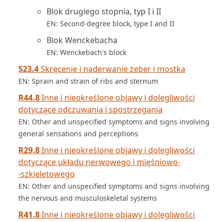
Blok drugiego stopnia, typ I i II
EN: Second-degree block, type I and II
Blok Wenckebacha
EN: Wenckebach's block
S23.4
Skręcenie i naderwanie żeber i mostka
EN: Sprain and strain of ribs and sternum
R44.8
Inne i nieokreślone objawy i dolegliwości
dotyczące odczuwania i spostrzegania
EN: Other and unspecified symptoms and signs involving
general sensations and perceptions
R29.8
Inne i nieokreślone objawy i dolegliwości
dotyczące układu nerwowego i mięśniowo­
‑szkieletowego
EN: Other and unspecified symptoms and signs involving
the nervous and musculoskeletal systems
R41.8
Inne i nieokreślone objawy i dolegliwości