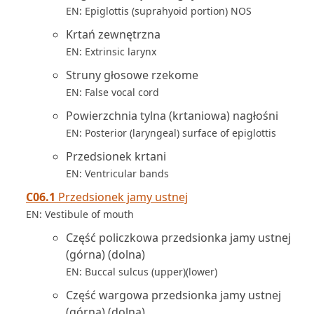
EN: Epiglottis (suprahyoid portion) NOS
Krtań zewnętrzna
EN: Extrinsic larynx
Struny głosowe rzekome
EN: False vocal cord
Powierzchnia tylna (krtaniowa) nagłośni
EN: Posterior (laryngeal) surface of epiglottis
Przedsionek krtani
EN: Ventricular bands
C06.1
Przedsionek jamy ustnej
EN: Vestibule of mouth
Część policzkowa przedsionka jamy ustnej
(górna) (dolna)
EN: Buccal sulcus (upper)(lower)
Część wargowa przedsionka jamy ustnej
(górna) (dolna)