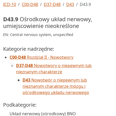
ICD-10
C00-D48
D37-D48
D43
D43.9
D43.9
Ośrodkowy układ nerwowy,
umiejscowienie nieokreślone
EN: Central nervous system, unspecified
Kategorie nadrzędne:
C00-D48
Rozdział II - Nowotwory
D37-D48
Nowotwory o niepewnym lub
nieznanym charakterze
D43
Nowotwór o niepewnym lub
nieznanym charakterze mózgu i
ośrodkowego układu nerwowego
Podkategorie:
Układ nerwowy (ośrodkowy) BNO