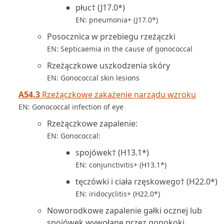
płuc† (J17.0*)
EN: pneumonia+ (J17.0*)
Posocznica w przebiegu rzeżączki
EN: Septicaemia in the cause of gonococcal
Rzeżączkowe uszkodzenia skóry
EN: Gonococcal skin lesions
A54.3
Rzeżączkowe zakażenie narządu wzroku
EN: Gonococcal infection of eye
Rzeżączkowe zapalenie:
EN: Gonococcal:
spojówek† (H13.1*)
EN: conjunctivitis+ (H13.1*)
tęczówki i ciała rzęskowego† (H22.0*)
EN: iridocyclitis+ (H22.0*)
Noworodkowe zapalenie gałki ocznej lub
spojówek wywołane przez gonokoki