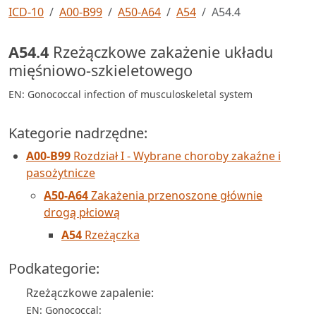
ICD-10
A00-B99
A50-A64
A54
A54.4
A54.4
Rzeżączkowe zakażenie układu
mięśniowo-szkieletowego
EN: Gonococcal infection of musculoskeletal system
Kategorie nadrzędne:
A00-B99
Rozdział I - Wybrane choroby zakaźne i
pasożytnicze
A50-A64
Zakażenia przenoszone głównie
drogą płciową
A54
Rzeżączka
Podkategorie:
Rzeżączkowe zapalenie:
EN: Gonococcal: