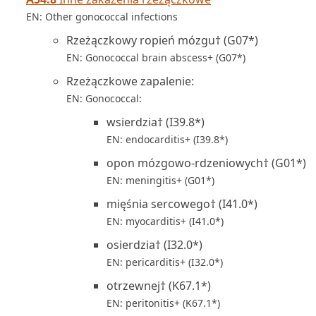
EN: Other gonococcal infections
Rzeżączkowy ropień mózgu† (G07*)
EN: Gonococcal brain abscess+ (G07*)
Rzeżączkowe zapalenie:
EN: Gonococcal:
wsierdzia† (I39.8*)
EN: endocarditis+ (I39.8*)
opon mózgowo-rdzeniowych† (G01*)
EN: meningitis+ (G01*)
mięśnia sercowego† (I41.0*)
EN: myocarditis+ (I41.0*)
osierdzia† (I32.0*)
EN: pericarditis+ (I32.0*)
otrzewnej† (K67.1*)
EN: peritonitis+ (K67.1*)