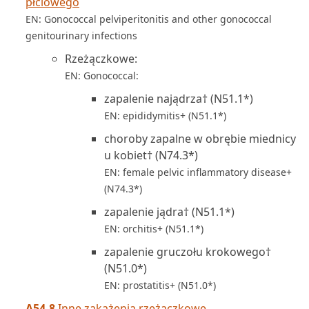
płciowego
EN: Gonococcal pelviperitonitis and other gonococcal
genitourinary infections
Rzeżączkowe:
EN: Gonococcal:
zapalenie najądrza† (N51.1*)
EN: epididymitis+ (N51.1*)
choroby zapalne w obrębie miednicy
u kobiet† (N74.3*)
EN: female pelvic inflammatory disease+
(N74.3*)
zapalenie jądra† (N51.1*)
EN: orchitis+ (N51.1*)
zapalenie gruczołu krokowego†
(N51.0*)
EN: prostatitis+ (N51.0*)
A54.8
Inne zakażenia rzeżączkowe