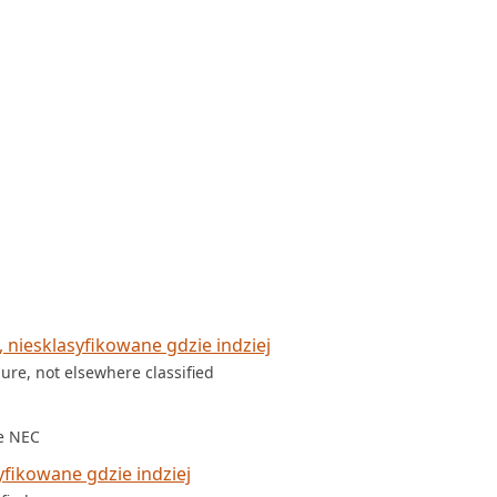
niesklasyfikowane gdzie indziej
ure, not elsewhere classified
e NEC
fikowane gdzie indziej