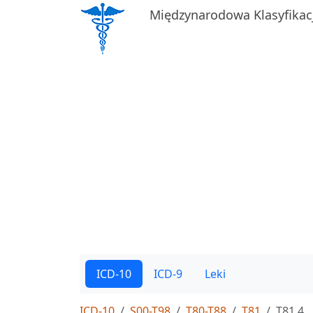
Międzynarodowa Klasyfikac
ICD-10
ICD-9
Leki
ICD-10
S00-T98
T80-T88
T81
T81.4