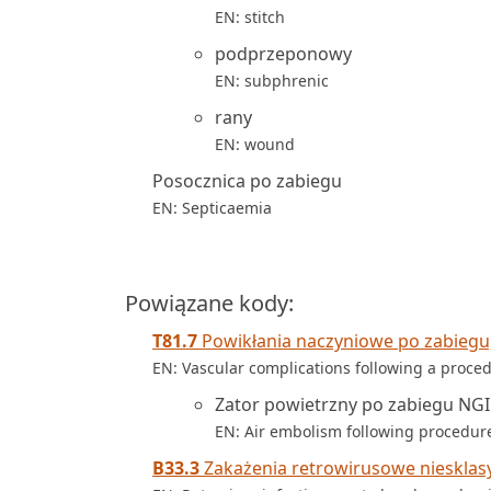
EN: stitch
podprzeponowy
EN: subphrenic
rany
EN: wound
Posocznica po zabiegu
EN: Septicaemia
Powiązane kody:
T81.7
Powikłania naczyniowe po zabiegu, 
EN: Vascular complications following a proced
Zator powietrzny po zabiegu NGI
EN: Air embolism following procedur
B33.3
Zakażenia retrowirusowe niesklasy