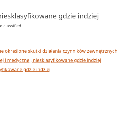
iesklasyfikowane gdzie indziej
e classified
inne określone skutki działania czynników zewnętrznych
ej i medycznej, niesklasyfikowane gdzie indziej
yfikowane gdzie indziej