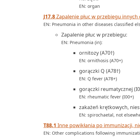
EN: organ
J17.8
Zapalenie płuc w przebiegu innych 
EN: Pneumonia in other diseases classified e
Zapalenie płuc w przebiegu:
EN: Pneumonia (in):
ornitozy (A70†)
EN: ornithosis (A70+)
gorączki Q (A78†)
EN: Q fever (A78+)
gorączki reumatycznej (I0
EN: rheumatic fever (I00+)
zakażeń krętkowych, niesk
EN: spirochaetal, not elsewhe
T88.1
Inne powikłania po immunizacji, ni
EN: Other complications following immunizati