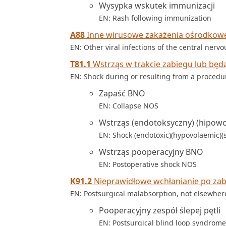
Wysypka wskutek immunizacji
EN: Rash following immunization
A88
Inne wirusowe zakażenia ośrodkowe
EN: Other viral infections of the central nerv
T81.1
Wstrząs w trakcie zabiegu lub będą
EN: Shock during or resulting from a procedur
Zapaść BNO
EN: Collapse NOS
Wstrząs (endotoksyczny) (hipowo
EN: Shock (endotoxic)(hypovolaemic)(s
Wstrząs pooperacyjny BNO
EN: Postoperative shock NOS
K91.2
Nieprawidłowe wchłanianie po zabi
EN: Postsurgical malabsorption, not elsewhere
Pooperacyjny zespół ślepej pętli
EN: Postsurgical blind loop syndrome