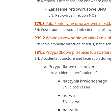
EN: Retrovirus infections, not elsewhere classi
Zakażenie retrowirusowe BNO
EN: Retrovirus infection NOS
T79.3
Zakażenie rany pourazowej, nieskla
EN: Post-traumatic wound infection, not elsew
P39.2
Wewnątrzowodniowe zakażenie płod
EN: Intra-amniotic infection of fetus, not else
T81.2
Przypadkowe przebicie lub rozdarci
EN: Accidental puncture and laceration during
Przypadkowe uszkodzenie:
EN: Accidental perforation of:
naczynia krwionośnego
EN: blood vessel
nerwu
EN: nerve
narządu