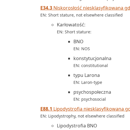
E34.3
Niskorosłość niesklasyfikowana gdz
EN: Short stature, not elsewhere classified
Karłowatość:
EN: Short stature:
BNO
EN: NOS
konstytucjonalna
EN: constitutional
typu Larona
EN: Laron-type
psychospołeczna
EN: psychosocial
E88.1
Lipodystrofia niesklasyfikowana gd
EN: Lipodystrophy, not elsewhere classified
Lipodystrofia BNO