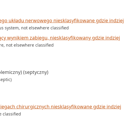
go układu nerwowego niesklasyfikowane gdzie indziej
ous system, not elsewhere classified
cy wynikiem zabiegu, niesklasyfikowany gdzie indziej
e, not elsewhere classified
lemiczny) (septyczny)
eptic)
egach chirurgicznych niesklasyfikowane gdzie indziej
 classified