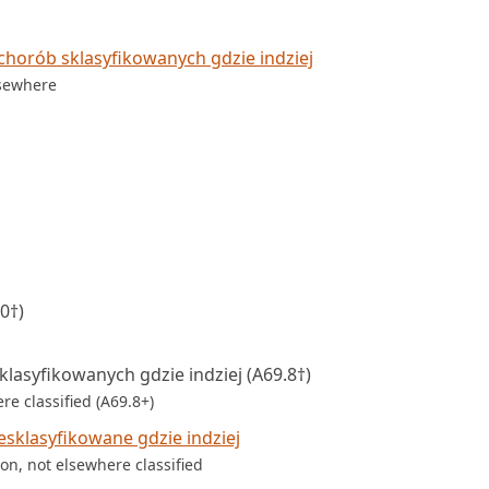
chorób sklasyfikowanych gdzie indziej
lsewhere
0†)
lasyfikowanych gdzie indziej (A69.8†)
re classified (A69.8+)
esklasyfikowane gdzie indziej
on, not elsewhere classified