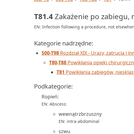
T81.4
Zakażenie po zabiegu, n
EN: Infection following a procedure, not elsewher
Kategorie nadrzędne:
S00-T98
Rozdział XIX - Urazy, zatrucia i 
T80-T88
Powikłania opieki chirurgiczn
T81
Powikłania zabiegów, niesklas
Podkategorie:
Ropień:
EN: Abscess:
wewnątrzbrzuszny
EN: intra-abdominal
szwu