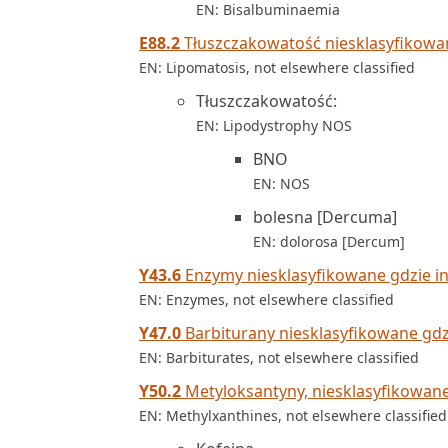
EN: Bisalbuminaemia
E88.2
Tłuszczakowatość niesklasyfikowan
EN: Lipomatosis, not elsewhere classified
Tłuszczakowatość:
EN: Lipodystrophy NOS
BNO
EN: NOS
bolesna [Dercuma]
EN: dolorosa [Dercum]
Y43.6
Enzymy niesklasyfikowane gdzie in
EN: Enzymes, not elsewhere classified
Y47.0
Barbiturany niesklasyfikowane gdzi
EN: Barbiturates, not elsewhere classified
Y50.2
Metyloksantyny, niesklasyfikowane 
EN: Methylxanthines, not elsewhere classified