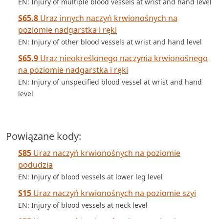
EN: Injury of multiple blood vessels at wrist and hand level
S65.8
Uraz innych naczyń krwionośnych na
poziomie nadgarstka i ręki
EN: Injury of other blood vessels at wrist and hand level
S65.9
Uraz nieokreślonego naczynia krwionośnego
na poziomie nadgarstka i ręki
EN: Injury of unspecified blood vessel at wrist and hand
level
Powiązane kody:
S85
Uraz naczyń krwionośnych na poziomie
podudzia
EN: Injury of blood vessels at lower leg level
S15
Uraz naczyń krwionośnych na poziomie szyi
EN: Injury of blood vessels at neck level