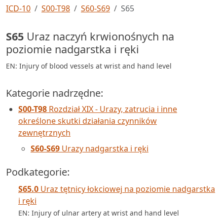
ICD-10
S00-T98
S60-S69
S65
S65
Uraz naczyń krwionośnych na
poziomie nadgarstka i ręki
EN: Injury of blood vessels at wrist and hand level
Kategorie nadrzędne:
S00-T98
Rozdział XIX - Urazy, zatrucia i inne
określone skutki działania czynników
zewnętrznych
S60-S69
Urazy nadgarstka i ręki
Podkategorie:
S65.0
Uraz tętnicy łokciowej na poziomie nadgarstka
i ręki
EN: Injury of ulnar artery at wrist and hand level