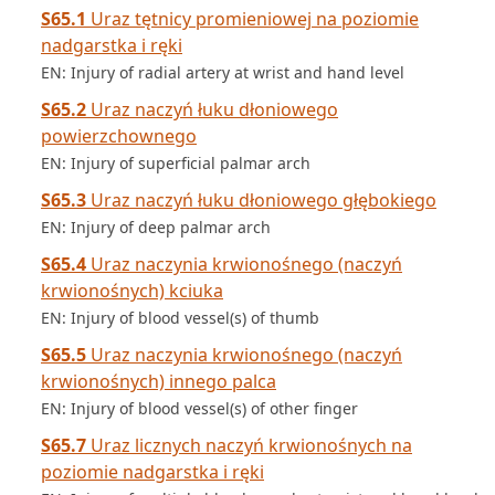
S65.1
Uraz tętnicy promieniowej na poziomie
nadgarstka i ręki
EN: Injury of radial artery at wrist and hand level
S65.2
Uraz naczyń łuku dłoniowego
powierzchownego
EN: Injury of superficial palmar arch
S65.3
Uraz naczyń łuku dłoniowego głębokiego
EN: Injury of deep palmar arch
S65.4
Uraz naczynia krwionośnego (naczyń
krwionośnych) kciuka
EN: Injury of blood vessel(s) of thumb
S65.5
Uraz naczynia krwionośnego (naczyń
krwionośnych) innego palca
EN: Injury of blood vessel(s) of other finger
S65.7
Uraz licznych naczyń krwionośnych na
poziomie nadgarstka i ręki