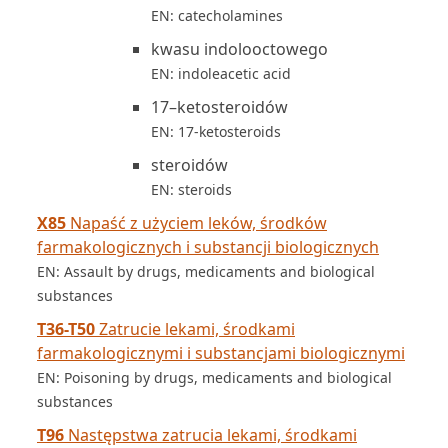
EN: catecholamines
kwasu indolooctowego
EN: indoleacetic acid
17–ketosteroidów
EN: 17-ketosteroids
steroidów
EN: steroids
X85
Napaść z użyciem leków, środków
farmakologicznych i substancji biologicznych
EN: Assault by drugs, medicaments and biological
substances
T36-T50
Zatrucie lekami, środkami
farmakologicznymi i substancjami biologicznymi
EN: Poisoning by drugs, medicaments and biological
substances
T96
Następstwa zatrucia lekami, środkami