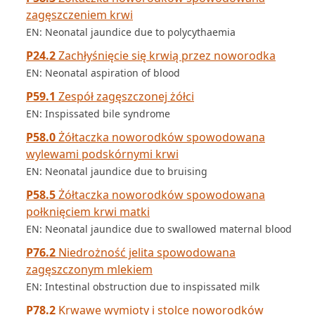
zagęszczeniem krwi
EN: Neonatal jaundice due to polycythaemia
P24.2
Zachłyśnięcie się krwią przez noworodka
EN: Neonatal aspiration of blood
P59.1
Zespół zagęszczonej żółci
EN: Inspissated bile syndrome
P58.0
Żółtaczka noworodków spowodowana
wylewami podskórnymi krwi
EN: Neonatal jaundice due to bruising
P58.5
Żółtaczka noworodków spowodowana
połknięciem krwi matki
EN: Neonatal jaundice due to swallowed maternal blood
P76.2
Niedrożność jelita spowodowana
zagęszczonym mlekiem
EN: Intestinal obstruction due to inspissated milk
P78.2
Krwawe wymioty i stolce noworodków