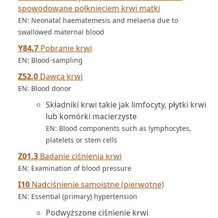
spowodowane połknięciem krwi matki
EN: Neonatal haematemesis and melaena due to
swallowed maternal blood
Y84.7
Pobranie krwi
EN: Blood-sampling
Z52.0
Dawca krwi
EN: Blood donor
Składniki krwi takie jak limfocyty, płytki krwi
lub komórki macierzyste
EN: Blood components such as lymphocytes,
platelets or stem cells
Z01.3
Badanie ciśnienia krwi
EN: Examination of blood pressure
I10
Nadciśnienie samoistne (pierwotne)
EN: Essential (primary) hypertension
Podwyższone ciśnienie krwi