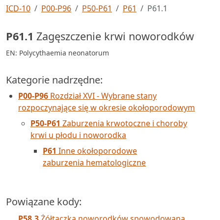
ICD-10
P00-P96
P50-P61
P61
P61.1
P61.1
Zagęszczenie krwi noworodków
EN: Polycythaemia neonatorum
Kategorie nadrzędne:
P00-P96
Rozdział XVI - Wybrane stany
rozpoczynające się w okresie okołoporodowym
P50-P61
Zaburzenia krwotoczne i choroby
krwi u płodu i noworodka
P61
Inne okołoporodowe
zaburzenia hematologiczne
Powiązane kody:
P58.3
Żółtaczka noworodków spowodowana