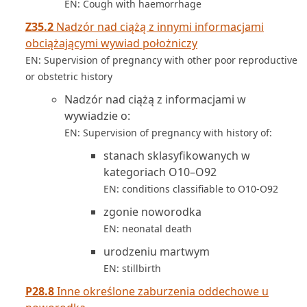
EN: Cough with haemorrhage
Z35.2
Nadzór nad ciążą z innymi informacjami
obciążającymi wywiad położniczy
EN: Supervision of pregnancy with other poor reproductive
or obstetric history
Nadzór nad ciążą z informacjami w
wywiadzie o:
EN: Supervision of pregnancy with history of:
stanach sklasyfikowanych w
kategoriach O10–O92
EN: conditions classifiable to O10-O92
zgonie noworodka
EN: neonatal death
urodzeniu martwym
EN: stillbirth
P28.8
Inne określone zaburzenia oddechowe u